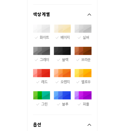
색상 계열
화이트
베이지
실버
그레이
블랙
브라운
레드
오렌지
옐로우
그린
블루
퍼플
옵션