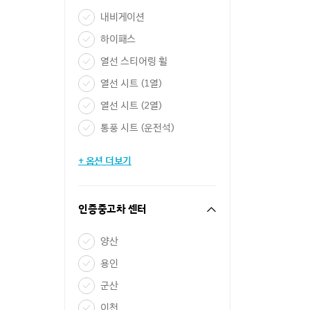
내비게이션
하이패스
열선 스티어링 휠
열선 시트 (1열)
열선 시트 (2열)
통풍 시트 (운전석)
+ 옵션 더보기
인증중고차 센터
양산
용인
군산
이천