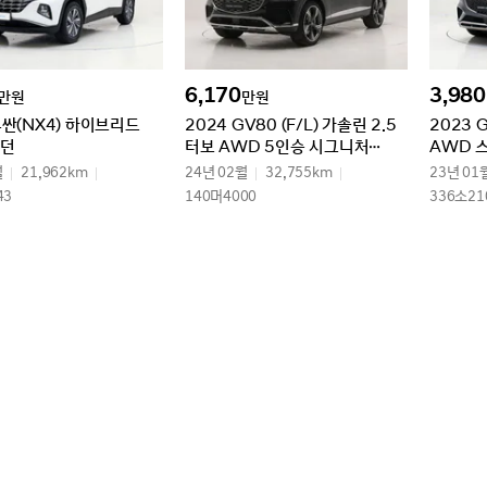
6,170
3,980
만원
만원
투싼(NX4) 하이브리드
2024 GV80 (F/L) 가솔린 2.5
2023 
모던
터보 AWD 5인승 시그니처
AWD 
디자인 셀렉션Ⅱ
월
21,962km
24년 02월
32,755km
23년 01
43
140머4000
336소21