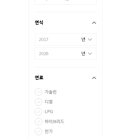
연식
년
2017
년
2026
연료
가솔린
디젤
LPG
하이브리드
전기