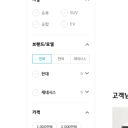
승용
SUV
승합
EV
브랜드/모델
전체
현대
제네시스
현대
0
제네시스
0
고객님
가격
1,000만원
2,000만원