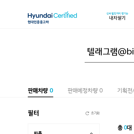
신차 할인까지 챙기는
내차팔기
판매차량
0
판매예정차량
0
기획전
필터
초기화
총
0
대
차종