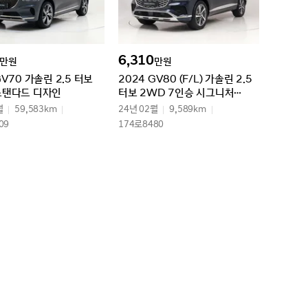
6,310
만원
만원
GV70 가솔린 2.5 터보
2024 GV80 (F/L) 가솔린 2.5
스탠다드 디자인
터보 2WD 7인승 시그니처
디자인 셀렉션Ⅱ
월
59,583km
24년 02월
9,589km
09
174로8480