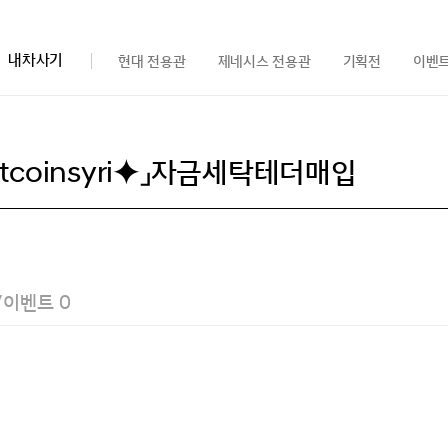
내차사기
현대 전용관
제네시스 전용관
기획전
이벤
/이벤트
0