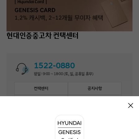
현대인증중고차 컨택센터
1522-0880
평일 : 9:00 ~ 18:00 (토, 일, 공휴일 휴무)
컨택센터
공지사항
자주 묻는 질문
1:1 문의