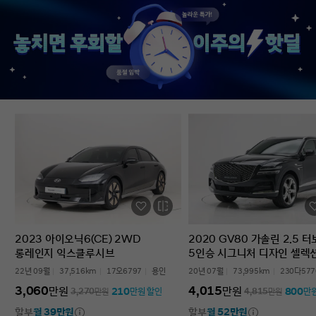
없었다’는 점입니다. 차를 잘 모르는 사람
인증중고차 구매였는데
입장에서는 어디를 봐야 할지부터
완벽한 경험이었습니다.
막막한데, 그런 부담이 많이 줄었습니다.
고민하는 사람 있으면 
온라인으로 비교하고 구매까지 진행할 수
현대인증중고차 추천할 
있어서 시간적으로도 편했고, 직장인
차량 보내주셔서 감사합
입장에서는 이 부분이 특히
장점이었습니다. 결과적으로는 매우
만족스러운 선택이었습니다. 중고차는
어디서 사느냐가 정말 중요하다는 걸
느꼈고, GV70도 상태가 좋아 오래 탈 수
있을 것 같습니다. 중고차 구매가
처음이거나 차량 상태 확인이 어려운
분들에게는 현대인증중고차를 충분히
고려해볼 만하다고 생각합니다.
2023 아이오닉6(CE) 2WD
2020 GV80 가솔린 2.5 
롱레인지 익스클루시브
5인승 시그니처 디자인 셀렉
22년 09월
37,516km
17오6797
용인
20년 07월
73,995km
230다577
3,060
4,015
만원
만원
210
800
3,270
만원
만원 할인
4,815
만원
만
할부
월 39만원
할부
월 52만원