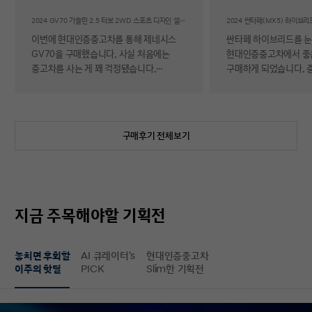
후기
2024 GV70 가솔린 2.5 터보 2WD 스포츠 디자인 셀렉션Ⅱ
이번에 현대인증중고차를 통해 제네시스
싼타페 하이브리드를 
GV70을 구매했습니다. 사실 처음에는
현대인증중고차에서 좋
중고차를 사는 게 꽤 걱정됐습니다.
구매하게 되었습니다. 
자동차에 대해 잘 아는 편이 아니라 사고
반 걱정 반으로 진행했는
이력이나 차량 상태, 침수 여부 같은 걸
너무 만족스러워서 후기 남
제가 제대로 판단할 수 있을지 자신이
차량 품질이 정말 대단
없었기 때문입니다. 일반 중고차 후기를
해도 믿을 정도로 내외
구매후기 전체보기
보면 예상과 달라서 후회했다는 이야기도
뛰어났고, 하이브리드 
종종 있어서 더 망설여졌습니다. 그러다
주행 성능까지 완전 새 
현대인증중고차를 알게 되어 GV70을
그대로였습니다. 현대가
선택하게 됐는데, 가장 좋았던 점은 차량
인증한 차량이라 그런지
상태에 대한 정보가 비교적 투명하게
됩니다. 결제 과정도 깔끔했습니다.
지금 주목해야할 기획전
제공돼서 불안감이 많이 줄었다는
불필요한 흥정이나 유도
점입니다. 실제로 차량을 받아보니 외관과
군더더기 없어서 만족스
실내 모두 깔끔했고, 사진으로 보던 것보다
절차 없이 신속하게 진
놓치면 후회할
AI 큐레이터's
현대인증중고차
상태가 더 좋아서 만족도가 높았습니다.
없이 구매할 수 있었습니다. 마
이주의 핫딜
PICK
Slim한 기획전
중고차지만 관리가 잘 된 차량이라는
배송 서비스까지 훌륭했
느낌이 확실히 들었습니다. 무엇보다
시간에 맞춰 안전하고 
좋았던 건 ‘중고차인데도 걱정이 거의
도착해 기분 좋게 차를 