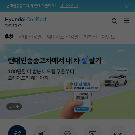
서비스 안내
현대인증중고차, 무엇이 다를까요?
추천
현대 전용관
제네시스 전용관
기획전
이벤트
3
/
5