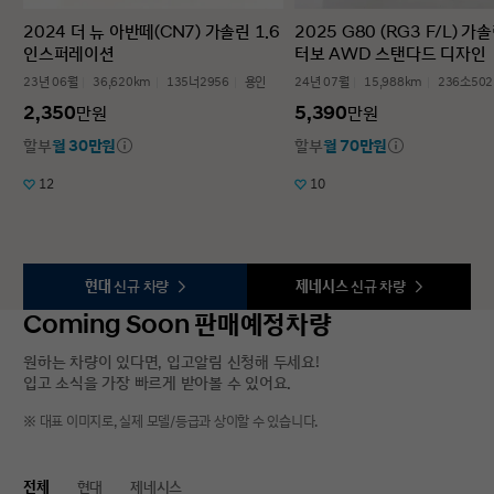
2024 더 뉴 아반떼(CN7) 가솔린 1.6
2025 G80 (RG3 F/L) 가솔
인스퍼레이션
터보 AWD 스탠다드 디자인
23년 06월
36,620km
135너2956
용인
24년 07월
15,988km
236소502
2,350
5,390
만원
만원
할부
월 30만원
할부
월 70만원
12
10
현대
신규 차량
제네시스
신규 차량
Coming Soon 판매예정차량
원하는 차량이 있다면, 입고알림 신청해 두세요!
입고 소식을 가장 빠르게 받아볼 수 있어요.
※ 대표 이미지로, 실제 모델/등급과 상이할 수 있습니다.
전체
현대
제네시스