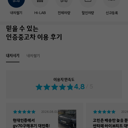
내차팔기
Hi-LAB
전체차량
할인차량
신규등록
믿을 수 있는
인증중고차 이용 후기
내차사기
내차팔기
이용자 만족도
4.8
/ 5
2026.08.01
2026
현대인증에서
고민은 배송만 늦출 뿐
1
gv70구매후기 대만족!
싼타페 하이브리드 