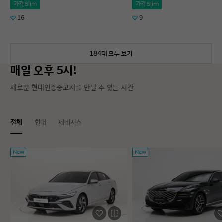
가격 Slim
가격 Slim
16
9
184대 모두 보기
매일 오후 5시!
새로운 현대인증중고차를 만날 수 있는 시간
전체
현대
제네시스
New
New