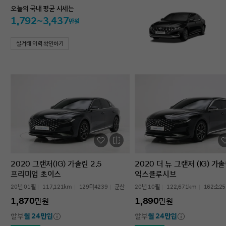
오늘의 국내 평균 시세는
1,792~3,437
만원
실거래 이력 확인하기
2020 그랜저(IG) 가솔린 2.5
2020 더 뉴 그랜저 (IG) 가솔
프리미엄 초이스
익스클루시브
20년 01월
117,121km
129마4239
군산
20년 10월
122,671km
162소25
1,870
1,890
만원
만원
할부
월 24만원
할부
월 24만원