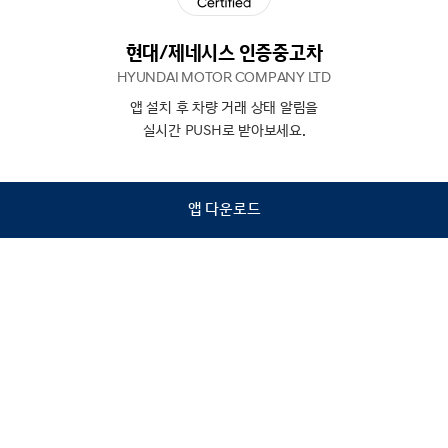
현대/제네시스 인증중고차
HYUNDAI MOTOR COMPANY LTD
앱 설치 후 차량 거래 상태 알림을
N
상담
실시간 PUSH로 받아보세요.
하기
앱 다운로드
홈
내차팔기
검색
관심차량
마이페이지
Copyright © Hyundai Motor Company.
All Rights Reserved.
이용약관
개인정보처리방침
인증중고차 컨택센터
금융소비자보호
사업자정보