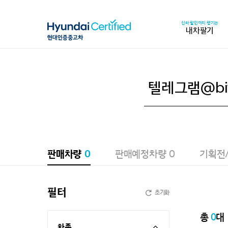
신차 할인까지 챙기는
내차팔기
판매차량
0
판매예정차량
0
기획전
필터
초기화
총
0
대
차종