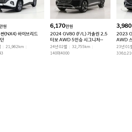
6,170
3,980
만원
만원
투싼(NX4) 하이브리드
2024 GV80 (F/L) 가솔린 2.5
2023 
모던
터보 AWD 5인승 시그니처
AWD 
디자인 셀렉션Ⅱ
월
21,962km
24년 02월
32,755km
23년 01
43
140머4000
336소21