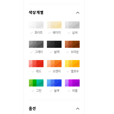
색상 계열
화이트
베이지
실버
그레이
블랙
브라운
레드
오렌지
옐로우
그린
블루
퍼플
옵션