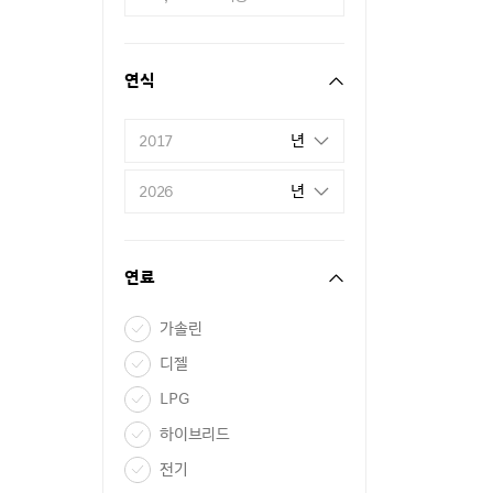
연식
년
2017
년
2026
연료
가솔린
디젤
LPG
하이브리드
전기