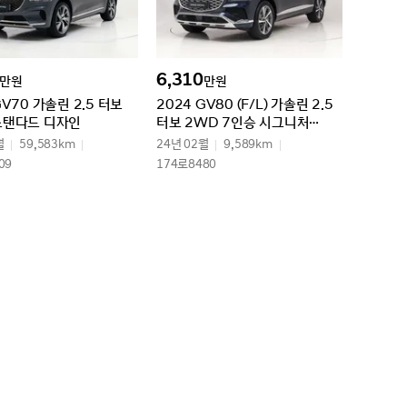
6,310
만원
만원
GV70 가솔린 2.5 터보
2024 GV80 (F/L) 가솔린 2.5
스탠다드 디자인
터보 2WD 7인승 시그니처
디자인 셀렉션Ⅱ
월
59,583km
24년 02월
9,589km
09
174로8480