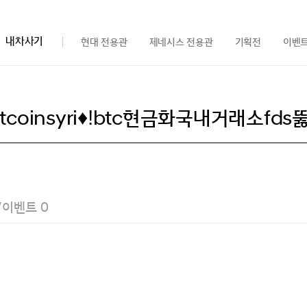
내차사기
현대 전용관
제네시스 전용관
기획전
이벤
/이벤트
0