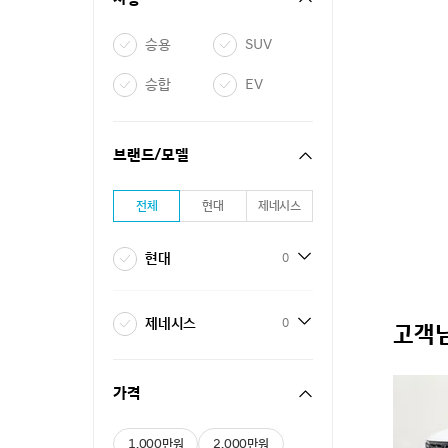
승용
SUV
승합
EV
브랜드/모델
전체
현대
제네시스
현대
0
제네시스
0
고객님
가격
1,000만원
2,000만원