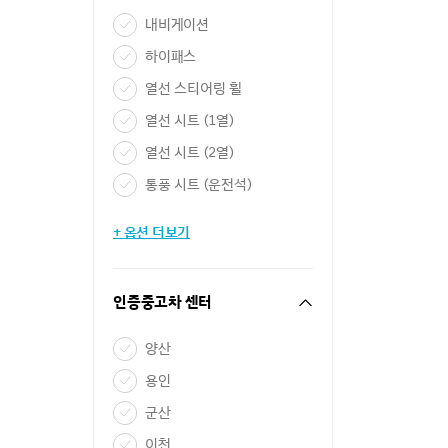
내비게이션
하이패스
열선 스티어링 휠
열선 시트 (1열)
열선 시트 (2열)
통풍 시트 (운전석)
+ 옵션 더보기
인증중고차 센터
양산
용인
군산
이천