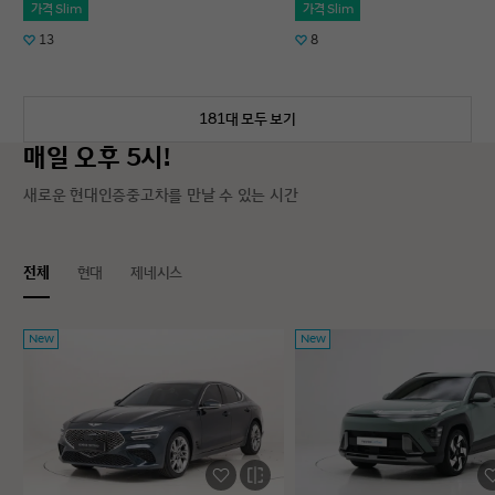
가격 Slim
가격 Slim
13
8
181대 모두 보기
매일 오후 5시!
새로운 현대인증중고차를 만날 수 있는 시간
전체
현대
제네시스
New
New