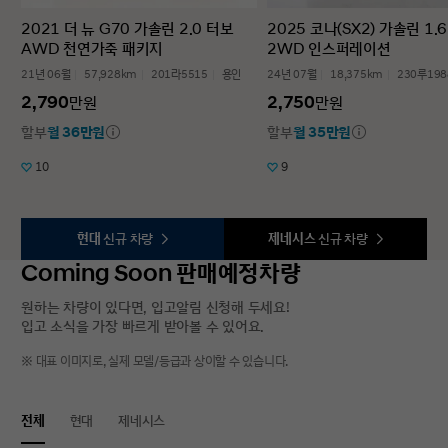
2021 더 뉴 G70 가솔린 2.0 터보
2025 코나(SX2) 가솔린 1.
AWD 천연가죽 패키지
2WD 인스퍼레이션
21년 06월
57,928km
201라5515
용인
24년 07월
18,375km
230루198
2,790
2,750
만원
만원
할부
월 36만원
할부
월 35만원
10
9
현대
신규 차량
제네시스
신규 차량
Coming Soon 판매예정차량
원하는 차량이 있다면, 입고알림 신청해 두세요!
입고 소식을 가장 빠르게 받아볼 수 있어요.
※ 대표 이미지로, 실제 모델/등급과 상이할 수 있습니다.
전체
현대
제네시스