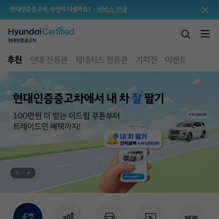
서비스 안내
현대인증중고차, 무엇이 다를까요?
추천
현대 전용관
제네시스 전용관
기획전
이벤트
3
/
5