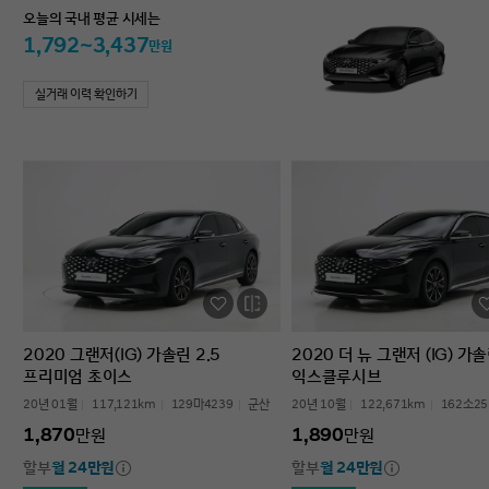
오늘의 국내 평균 시세는
1,792~3,437
만원
실거래 이력 확인하기
2020 그랜저(IG) 가솔린 2.5
2020 더 뉴 그랜저 (IG) 가솔
프리미엄 초이스
익스클루시브
20년 01월
117,121km
129마4239
군산
20년 10월
122,671km
162소25
1,870
1,890
만원
만원
할부
월 24만원
할부
월 24만원