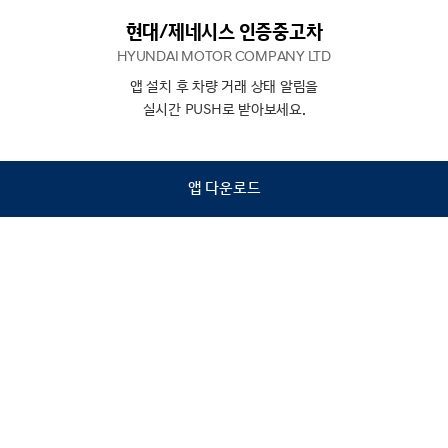
현대/제네시스 인증중고차
HYUNDAI MOTOR COMPANY LTD
앱 설치 후 차량 거래 상태 알림을
N
상담
실시간 PUSH로 받아보세요.
하기
앱 다운로드
홈
내차팔기
검색
관심차량
마이페이지
Copyright © Hyundai Motor Company.
All Rights Reserved.
이용약관
개인정보처리방침
인증중고차 컨택센터
금융소비자보호
사업자정보