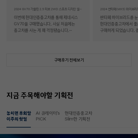
후기
2024 GV70 가솔린 2.5 터보 2WD 스포츠 디자인 셀렉션Ⅱ
이번에 현대인증중고차를 통해 제네시스
싼타페 하이브리드를 
GV70을 구매했습니다. 사실 처음에는
현대인증중고차에서 좋
중고차를 사는 게 꽤 걱정됐습니다.
구매하게 되었습니다. 
자동차에 대해 잘 아는 편이 아니라 사고
반 걱정 반으로 진행했는
이력이나 차량 상태, 침수 여부 같은 걸
너무 만족스러워서 후기 남
제가 제대로 판단할 수 있을지 자신이
차량 품질이 정말 대단
없었기 때문입니다. 일반 중고차 후기를
해도 믿을 정도로 내외
구매후기 전체보기
보면 예상과 달라서 후회했다는 이야기도
뛰어났고, 하이브리드 
종종 있어서 더 망설여졌습니다. 그러다
주행 성능까지 완전 새 
현대인증중고차를 알게 되어 GV70을
그대로였습니다. 현대가
선택하게 됐는데, 가장 좋았던 점은 차량
인증한 차량이라 그런지
상태에 대한 정보가 비교적 투명하게
됩니다. 결제 과정도 깔끔했습니다.
지금 주목해야할 기획전
제공돼서 불안감이 많이 줄었다는
불필요한 흥정이나 유도
점입니다. 실제로 차량을 받아보니 외관과
군더더기 없어서 만족스
실내 모두 깔끔했고, 사진으로 보던 것보다
절차 없이 신속하게 진
놓치면 후회할
AI 큐레이터's
현대인증중고차
상태가 더 좋아서 만족도가 높았습니다.
없이 구매할 수 있었습니다. 마
이주의 핫딜
PICK
Slim한 기획전
중고차지만 관리가 잘 된 차량이라는
배송 서비스까지 훌륭했
느낌이 확실히 들었습니다. 무엇보다
시간에 맞춰 안전하고 
좋았던 건 ‘중고차인데도 걱정이 거의
도착해 기분 좋게 차를 