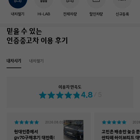
내차팔기
Hi-LAB
전체차량
할인차량
신규등록
믿을 수 있는
인증중고차 이용 후기
내차사기
내차팔기
이용자 만족도
4.8
/ 5
2026.08.01
2026
현대인증에서
고민은 배송만 늦출 뿐
1
gv70구매후기 대만족!
싼타페 하이브리드 