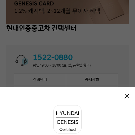
현대인증중고차 컨택센터
1522-0880
평일 : 9:00 ~ 18:00 (토, 일, 공휴일 휴무)
컨택센터
공지사항
자주 묻는 질문
1:1 문의