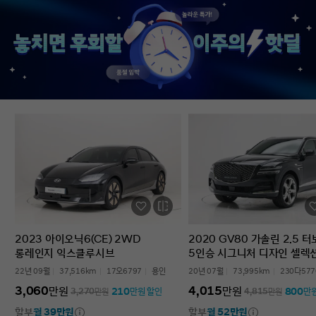
없었다’는 점입니다. 차를 잘 모르는 사람
인증중고차 구매였는데
입장에서는 어디를 봐야 할지부터
완벽한 경험이었습니다.
막막한데, 그런 부담이 많이 줄었습니다.
고민하는 사람 있으면 
온라인으로 비교하고 구매까지 진행할 수
현대인증중고차 추천할 
있어서 시간적으로도 편했고, 직장인
차량 보내주셔서 감사합
입장에서는 이 부분이 특히
장점이었습니다. 결과적으로는 매우
만족스러운 선택이었습니다. 중고차는
어디서 사느냐가 정말 중요하다는 걸
느꼈고, GV70도 상태가 좋아 오래 탈 수
있을 것 같습니다. 중고차 구매가
처음이거나 차량 상태 확인이 어려운
분들에게는 현대인증중고차를 충분히
고려해볼 만하다고 생각합니다.
2023 아이오닉6(CE) 2WD
2020 GV80 가솔린 2.5 
롱레인지 익스클루시브
5인승 시그니처 디자인 셀렉
22년 09월
37,516km
17오6797
용인
20년 07월
73,995km
230다577
3,060
4,015
만원
만원
210
800
3,270
만원
만원 할인
4,815
만원
만
할부
월 39만원
할부
월 52만원