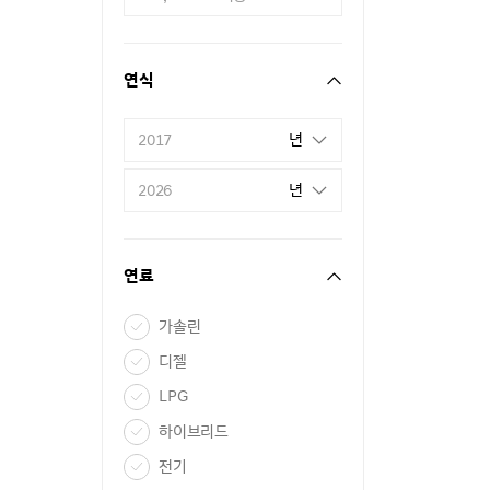
연식
년
2017
년
2026
연료
가솔린
디젤
LPG
하이브리드
전기