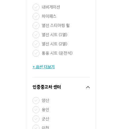
내비게이션
하이패스
열선 스티어링 휠
열선 시트 (1열)
열선 시트 (2열)
통풍 시트 (운전석)
+ 옵션 더보기
인증중고차 센터
양산
용인
군산
이천