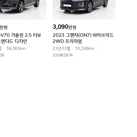
3,090
만원
만원
GV70 가솔린 2.5 터보
2023 그랜저(GN7) 하이브리드
스탠다드 디자인
2WD 프리미엄
월
59,583km
23년 03월
55,536km
09
320부5874