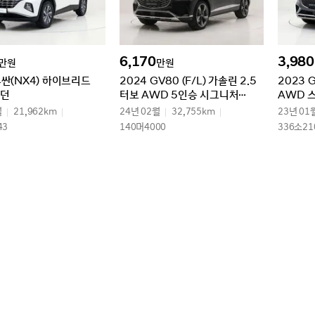
6,170
3,980
만원
만원
투싼(NX4) 하이브리드
2024 GV80 (F/L) 가솔린 2.5
2023 
모던
터보 AWD 5인승 시그니처
AWD 
디자인 셀렉션Ⅱ
월
21,962km
24년 02월
32,755km
23년 01
43
140머4000
336소21