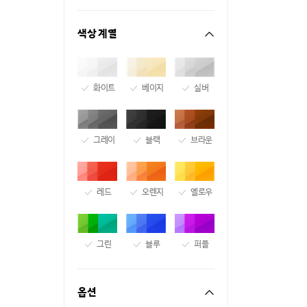
색상 계열
화이트
베이지
실버
그레이
블랙
브라운
레드
오렌지
옐로우
그린
블루
퍼플
옵션