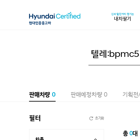
신차 할인까지 챙기는
내차팔기
판매차량
0
판매예정차량
0
기획전
필터
초기화
총
0
대
차종