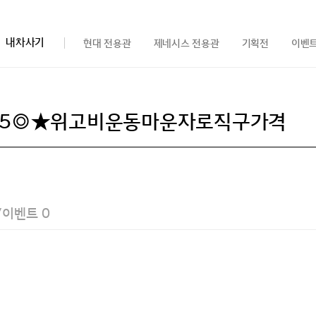
내차사기
현대 전용관
제네시스 전용관
기획전
이벤
/이벤트
0