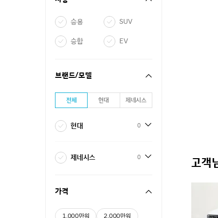
승용
SUV
승합
EV
브랜드/모델
전체
현대
제네시스
현대
0
제네시스
0
고객님
가격
1,000만원
2,000만원