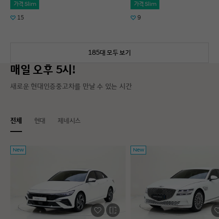
가격 Slim
가격 Slim
15
9
185대 모두 보기
매일 오후 5시!
새로운 현대인증중고차를 만날 수 있는 시간
전체
현대
제네시스
New
New