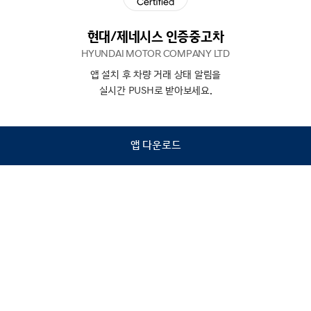
현대/제네시스 인증중고차
HYUNDAI MOTOR COMPANY LTD
앱 설치 후 차량 거래 상태 알림을
N
상담
실시간 PUSH로 받아보세요.
하기
앱 다운로드
홈
내차팔기
검색
관심차량
마이페이지
Copyright © Hyundai Motor Company.
All Rights Reserved.
이용약관
개인정보처리방침
인증중고차 컨택센터
금융소비자보호
사업자정보