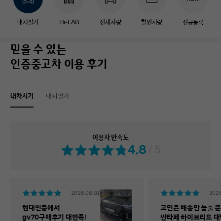
내차팔기
Hi-LAB
전체차량
할인차량
신규등록
믿을 수 있는
인증중고차 이용 후기
내차사기
내차팔기
이용자 만족도
4.8
/ 5
2026.08.01
2026
현대인증에서
고민은 배송만 늦출 뿐
1
gv70구매후기 대만족!
싼타페 하이브리드 