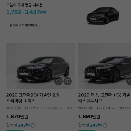
오늘의 국내 평균 시세는
1,792~3,437
만원
실거래 이력 확인하기
2020 그랜저(IG) 가솔린 2.5
2020 더 뉴 그랜저 (IG) 가솔
프리미엄 초이스
익스클루시브
20년 01월
117,121km
129마4239
군산
20년 10월
122,671km
162소25
1,870
1,890
만원
만원
할부
월 24만원
할부
월 24만원