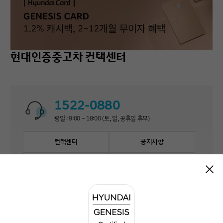
현대인증중고차 컨택센터
1522-0880
평일 : 9:00 ~ 18:00 (토, 일, 공휴일 휴무)
컨택센터
공지사항
자주 묻는 질문
1:1 문의