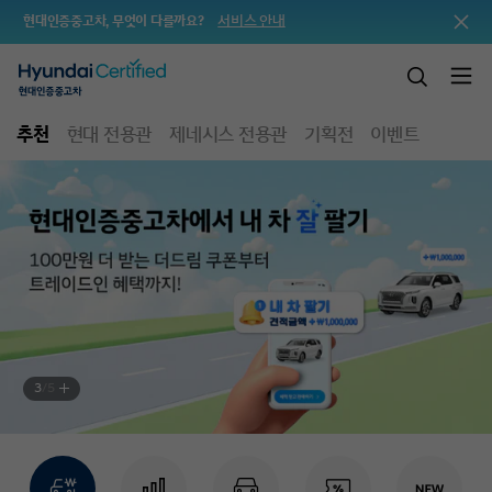
서비스 안내
현대인증중고차, 무엇이 다를까요?
추천
현대 전용관
제네시스 전용관
기획전
이벤트
3
/
5