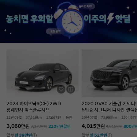
없었다’는 점입니다. 차를 잘 모르는 사람
인증중고차 구매였는데
입장에서는 어디를 봐야 할지부터
완벽한 경험이었습니다.
막막한데, 그런 부담이 많이 줄었습니다.
고민하는 사람 있으면 
온라인으로 비교하고 구매까지 진행할 수
현대인증중고차 추천할 
있어서 시간적으로도 편했고, 직장인
차량 보내주셔서 감사합
입장에서는 이 부분이 특히
장점이었습니다. 결과적으로는 매우
만족스러운 선택이었습니다. 중고차는
어디서 사느냐가 정말 중요하다는 걸
느꼈고, GV70도 상태가 좋아 오래 탈 수
있을 것 같습니다. 중고차 구매가
처음이거나 차량 상태 확인이 어려운
분들에게는 현대인증중고차를 충분히
고려해볼 만하다고 생각합니다.
2023 아이오닉6(CE) 2WD
2020 GV80 가솔린 2.5 
롱레인지 익스클루시브
5인승 시그니처 디자인 셀렉
22년 09월
37,516km
17오6797
용인
20년 07월
73,995km
230다577
3,060
4,015
만원
만원
210
800
3,270
만원
만원 할인
4,815
만원
만
할부
월 39만원
할부
월 52만원