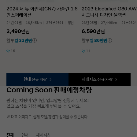
2024 더 뉴 아반떼(CN7) 가솔린 1.6
2023 Electrified G80 A
인스퍼레이션
시그니처 디자인 셀렉션
24년 01월
16,545km
274부2691
양산
23년 05월
27,449km
21누9324
2,490
6,590
만원
만원
할부
월 32만원
할부
월 86만원
16
11
현대
신규 차량
제네시스
신규 차량
Coming Soon 판매예정차량
원하는 차량이 있다면, 입고알림 신청해 두세요!
입고 소식을 가장 빠르게 받아볼 수 있어요.
※ 대표 이미지로, 실제 모델/등급과 상이할 수 있습니다.
전체
현대
제네시스