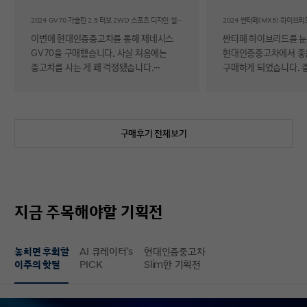
후기
2024 GV70 가솔린 2.5 터보 2WD 스포츠 디자인 셀렉션Ⅱ
이번에 현대인증중고차를 통해 제네시스
싼타페 하이브리드를 
GV70을 구매했습니다. 사실 처음에는
현대인증중고차에서 좋
중고차를 사는 게 꽤 걱정됐습니다.
구매하게 되었습니다. 
자동차에 대해 잘 아는 편이 아니라 사고
반 걱정 반으로 진행했는
이력이나 차량 상태, 침수 여부 같은 걸
너무 만족스러워서 후기 남
제가 제대로 판단할 수 있을지 자신이
차량 품질이 정말 대단
없었기 때문입니다. 일반 중고차 후기를
해도 믿을 정도로 내외
구매후기 전체보기
보면 예상과 달라서 후회했다는 이야기도
뛰어났고, 하이브리드 
종종 있어서 더 망설여졌습니다. 그러다
주행 성능까지 완전 새 
현대인증중고차를 알게 되어 GV70을
그대로였습니다. 현대가
선택하게 됐는데, 가장 좋았던 점은 차량
인증한 차량이라 그런지
상태에 대한 정보가 비교적 투명하게
됩니다. 결제 과정도 깔끔했습니다.
지금 주목해야할 기획전
제공돼서 불안감이 많이 줄었다는
불필요한 흥정이나 유도
점입니다. 실제로 차량을 받아보니 외관과
군더더기 없어서 만족스
실내 모두 깔끔했고, 사진으로 보던 것보다
절차 없이 신속하게 진
놓치면 후회할
AI 큐레이터's
현대인증중고차
상태가 더 좋아서 만족도가 높았습니다.
없이 구매할 수 있었습니다. 마
이주의 핫딜
PICK
Slim한 기획전
중고차지만 관리가 잘 된 차량이라는
배송 서비스까지 훌륭했
느낌이 확실히 들었습니다. 무엇보다
시간에 맞춰 안전하고 
좋았던 건 ‘중고차인데도 걱정이 거의
도착해 기분 좋게 차를 