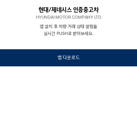
현대/제네시스 인증중고차
HYUNDAI MOTOR COMPANY LTD
앱 설치 후 차량 거래 상태 알림을
N
상담
실시간 PUSH로 받아보세요.
하기
앱 다운로드
홈
내차팔기
검색
관심차량
마이페이지
Copyright © Hyundai Motor Company.
All Rights Reserved.
이용약관
개인정보처리방침
인증중고차 컨택센터
금융소비자보호
사업자정보