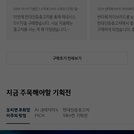
후기
2024 GV70 가솔린 2.5 터보 2WD 스포츠 디자인 셀렉션Ⅱ
이번에 현대인증중고차를 통해 제네시스
싼타페 하이브리드를 
GV70을 구매했습니다. 사실 처음에는
현대인증중고차에서 좋
중고차를 사는 게 꽤 걱정됐습니다.
구매하게 되었습니다. 
자동차에 대해 잘 아는 편이 아니라 사고
반 걱정 반으로 진행했는
이력이나 차량 상태, 침수 여부 같은 걸
너무 만족스러워서 후기 남
제가 제대로 판단할 수 있을지 자신이
차량 품질이 정말 대단
없었기 때문입니다. 일반 중고차 후기를
해도 믿을 정도로 내외
구매후기 전체보기
보면 예상과 달라서 후회했다는 이야기도
뛰어났고, 하이브리드 
종종 있어서 더 망설여졌습니다. 그러다
주행 성능까지 완전 새 
현대인증중고차를 알게 되어 GV70을
그대로였습니다. 현대가
선택하게 됐는데, 가장 좋았던 점은 차량
인증한 차량이라 그런지
상태에 대한 정보가 비교적 투명하게
됩니다. 결제 과정도 깔끔했습니다.
지금 주목해야할 기획전
제공돼서 불안감이 많이 줄었다는
불필요한 흥정이나 유도
점입니다. 실제로 차량을 받아보니 외관과
군더더기 없어서 만족스
실내 모두 깔끔했고, 사진으로 보던 것보다
절차 없이 신속하게 진
놓치면 후회할
AI 큐레이터's
현대인증중고차
상태가 더 좋아서 만족도가 높았습니다.
없이 구매할 수 있었습니다. 마
이주의 핫딜
PICK
Slim한 기획전
중고차지만 관리가 잘 된 차량이라는
배송 서비스까지 훌륭했
느낌이 확실히 들었습니다. 무엇보다
시간에 맞춰 안전하고 
좋았던 건 ‘중고차인데도 걱정이 거의
도착해 기분 좋게 차를 