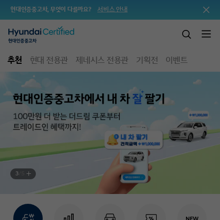
서비스 안내
현대인증중고차, 무엇이 다를까요?
추천
현대 전용관
제네시스 전용관
기획전
이벤트
3
/
5