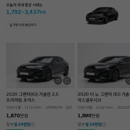
오늘의 국내 평균 시세는
1,792~3,437
만원
실거래 이력 확인하기
2020 그랜저(IG) 가솔린 2.5
2020 더 뉴 그랜저 (IG) 가솔
프리미엄 초이스
익스클루시브
20년 01월
117,121km
129마4239
군산
20년 10월
122,671km
162소25
1,870
1,890
만원
만원
할부
월 24만원
할부
월 24만원