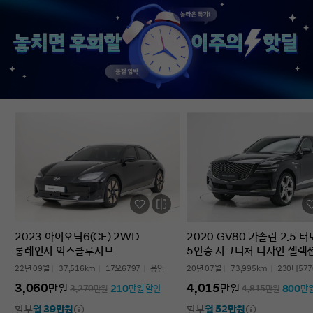
없었다’는 점입니다. 차를 잘 모르는 사람
인증중고차 구매였는데
입장에서는 어디를 봐야 할지부터
완벽한 경험이었습니다.
막막한데, 그런 부담이 많이 줄었습니다.
고민하는 사람 있으면 
온라인으로 비교하고 구매까지 진행할 수
현대인증중고차 추천할 
있어서 시간적으로도 편했고, 직장인
차량 보내주셔서 감사합
입장에서는 이 부분이 특히
장점이었습니다. 결과적으로는 매우
만족스러운 선택이었습니다. 중고차는
어디서 사느냐가 정말 중요하다는 걸
느꼈고, GV70도 상태가 좋아 오래 탈 수
있을 것 같습니다. 중고차 구매가
처음이거나 차량 상태 확인이 어려운
분들에게는 현대인증중고차를 충분히
고려해볼 만하다고 생각합니다.
2023 아이오닉6(CE) 2WD
2020 GV80 가솔린 2.5 
롱레인지 익스클루시브
5인승 시그니처 디자인 셀렉
22년 09월
37,516km
17오6797
용인
20년 07월
73,995km
230다577
3,060
4,015
만원
만원
210
800
3,270
만원
만원 할인
4,815
만원
만
할부
월 39만원
할부
월 52만원