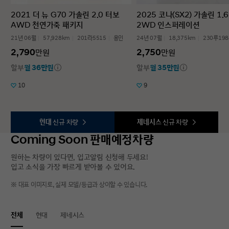
2021 더 뉴 G70 가솔린 2.0 터보
2025 코나(SX2) 가솔린 1.
AWD 천연가죽 패키지
2WD 인스퍼레이션
21년 06월
57,928km
201라5515
용인
24년 07월
18,375km
230루198
2,790
2,750
만원
만원
할부
월 36만원
할부
월 35만원
10
9
현대
신규 차량
제네시스
신규 차량
Coming Soon 판매예정차량
원하는 차량이 있다면, 입고알림 신청해 두세요!
입고 소식을 가장 빠르게 받아볼 수 있어요.
※ 대표 이미지로, 실제 모델/등급과 상이할 수 있습니다.
전체
현대
제네시스