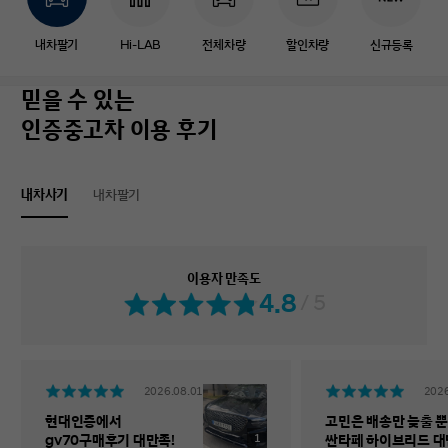
내차팔기
Hi-LAB
전체차량
할인차량
신규등록
믿을 수 있는
인증중고차 이용 후기
내차사기
내차팔기
이용자 만족도
4.8
/ 5
2026.08.01
2026
현대인증에서
고민은 배송만 늦출 뿐
1
gv70구매후기 대만족!
싼타페 하이브리드 