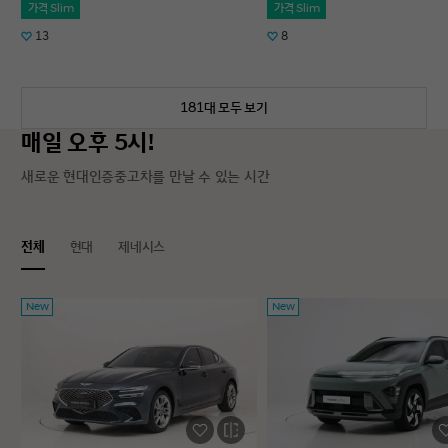
가격 Slim
가격 Slim
13
8
181대 모두 보기
매일 오후 5시!
새로운 현대인증중고차를 만날 수 있는 시간
전체
현대
제네시스
New
New