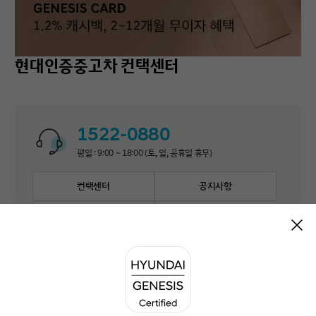
현대인증중고차 컨택센터
1522-0880
평일 : 9:00 ~ 18:00 (토, 일, 공휴일 휴무)
컨택센터
공지사항
자주 묻는 질문
1:1 문의