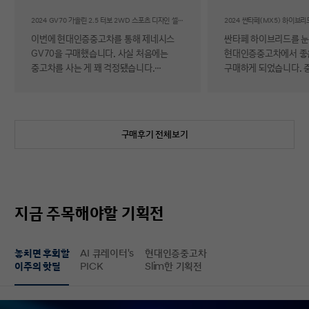
후기
2024 GV70 가솔린 2.5 터보 2WD 스포츠 디자인 셀렉션Ⅱ
이번에 현대인증중고차를 통해 제네시스
싼타페 하이브리드를 
GV70을 구매했습니다. 사실 처음에는
현대인증중고차에서 좋
중고차를 사는 게 꽤 걱정됐습니다.
구매하게 되었습니다. 
자동차에 대해 잘 아는 편이 아니라 사고
반 걱정 반으로 진행했는
이력이나 차량 상태, 침수 여부 같은 걸
너무 만족스러워서 후기 남
제가 제대로 판단할 수 있을지 자신이
차량 품질이 정말 대단
없었기 때문입니다. 일반 중고차 후기를
해도 믿을 정도로 내외
구매후기 전체보기
보면 예상과 달라서 후회했다는 이야기도
뛰어났고, 하이브리드 
종종 있어서 더 망설여졌습니다. 그러다
주행 성능까지 완전 새 
현대인증중고차를 알게 되어 GV70을
그대로였습니다. 현대가
선택하게 됐는데, 가장 좋았던 점은 차량
인증한 차량이라 그런지
상태에 대한 정보가 비교적 투명하게
됩니다. 결제 과정도 깔끔했습니다.
지금 주목해야할 기획전
제공돼서 불안감이 많이 줄었다는
불필요한 흥정이나 유도
점입니다. 실제로 차량을 받아보니 외관과
군더더기 없어서 만족스
실내 모두 깔끔했고, 사진으로 보던 것보다
절차 없이 신속하게 진
놓치면 후회할
AI 큐레이터's
현대인증중고차
상태가 더 좋아서 만족도가 높았습니다.
없이 구매할 수 있었습니다. 마
이주의 핫딜
PICK
Slim한 기획전
중고차지만 관리가 잘 된 차량이라는
배송 서비스까지 훌륭했
느낌이 확실히 들었습니다. 무엇보다
시간에 맞춰 안전하고 
좋았던 건 ‘중고차인데도 걱정이 거의
도착해 기분 좋게 차를 