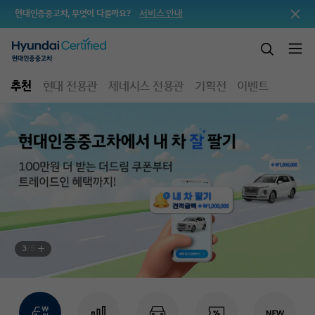
서비스 안내
현대인증중고차, 무엇이 다를까요?
추천
현대 전용관
제네시스 전용관
기획전
이벤트
3
/
5