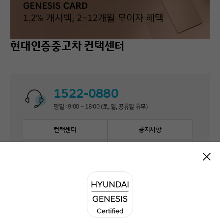
현대인증중고차 컨택센터
1522-0880
평일 : 9:00 ~ 18:00 (토, 일, 공휴일 휴무)
컨택센터
공지사항
자주 묻는 질문
1:1 문의