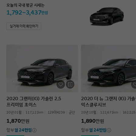
오늘의 국내 평균 시세는
1,792~3,437
만원
실거래 이력 확인하기
2020 그랜저(IG) 가솔린 2.5
2020 더 뉴 그랜저 (IG) 가솔
프리미엄 초이스
익스클루시브
20년 01월
117,121km
129마4239
군산
20년 10월
122,671km
162소25
1,870
1,890
만원
만원
할부
월 24만원
할부
월 24만원