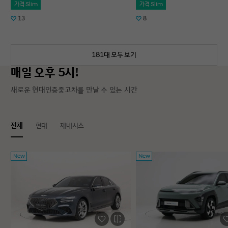
가격 Slim
가격 Slim
13
8
181대 모두 보기
매일 오후 5시!
새로운 현대인증중고차를 만날 수 있는 시간
전체
현대
제네시스
New
New