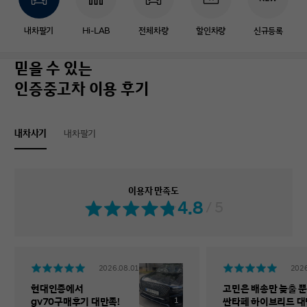
내차팔기
Hi-LAB
전체차량
할인차량
신규등록
믿을 수 있는
인증중고차 이용 후기
내차사기
내차팔기
이용자 만족도
4.8
/ 5
2026.08.01
2026
현대인증에서
고민은 배송만 늦출 뿐
1
gv70구매후기 대만족!
싼타페 하이브리드 