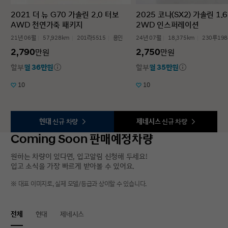
2021 더 뉴 G70 가솔린 2.0 터보
2025 코나(SX2) 가솔린 1.
AWD 천연가죽 패키지
2WD 인스퍼레이션
21년 06월
57,928km
201라5515
용인
24년 07월
18,375km
230루198
2,790
2,750
만원
만원
할부
월 36만원
할부
월 35만원
10
10
현대
신규 차량
제네시스
신규 차량
Coming Soon 판매예정차량
원하는 차량이 있다면, 입고알림 신청해 두세요!
입고 소식을 가장 빠르게 받아볼 수 있어요.
※ 대표 이미지로, 실제 모델/등급과 상이할 수 있습니다.
전체
현대
제네시스