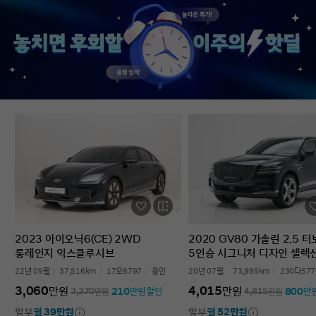
없었다’는 점입니다. 차를 잘 모르는 사람
인증중고차 구매였는데
입장에서는 어디를 봐야 할지부터
완벽한 경험이었습니다.
막막한데, 그런 부담이 많이 줄었습니다.
고민하는 사람 있으면 
온라인으로 비교하고 구매까지 진행할 수
현대인증중고차 추천할 
있어서 시간적으로도 편했고, 직장인
차량 보내주셔서 감사합
입장에서는 이 부분이 특히
장점이었습니다. 결과적으로는 매우
만족스러운 선택이었습니다. 중고차는
어디서 사느냐가 정말 중요하다는 걸
느꼈고, GV70도 상태가 좋아 오래 탈 수
있을 것 같습니다. 중고차 구매가
처음이거나 차량 상태 확인이 어려운
분들에게는 현대인증중고차를 충분히
고려해볼 만하다고 생각합니다.
2023 아이오닉6(CE) 2WD
2020 GV80 가솔린 2.5 
롱레인지 익스클루시브
5인승 시그니처 디자인 셀렉
22년 09월
37,516km
17오6797
용인
20년 07월
73,995km
230다577
3,060
4,015
만원
만원
210
800
3,270
만원
만원 할인
4,815
만원
만
할부
월 39만원
할부
월 52만원