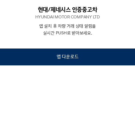
현대/제네시스 인증중고차
HYUNDAI MOTOR COMPANY LTD
앱 설치 후 차량 거래 상태 알림을
N
상담
실시간 PUSH로 받아보세요.
하기
앱 다운로드
홈
내차팔기
검색
관심차량
마이페이지
Copyright © Hyundai Motor Company.
All Rights Reserved.
이용약관
개인정보처리방침
인증중고차 컨택센터
금융소비자보호
사업자정보