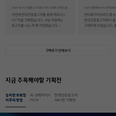
후기
2024 GV70 가솔린 2.5 터보 2WD 스포츠 디자인 셀렉션Ⅱ
이번에 현대인증중고차를 통해 제네시스
싼타페 하이브리드를 
GV70을 구매했습니다. 사실 처음에는
현대인증중고차에서 좋
중고차를 사는 게 꽤 걱정됐습니다.
구매하게 되었습니다. 
자동차에 대해 잘 아는 편이 아니라 사고
반 걱정 반으로 진행했는
이력이나 차량 상태, 침수 여부 같은 걸
너무 만족스러워서 후기 남
제가 제대로 판단할 수 있을지 자신이
차량 품질이 정말 대단
없었기 때문입니다. 일반 중고차 후기를
해도 믿을 정도로 내외
구매후기 전체보기
보면 예상과 달라서 후회했다는 이야기도
뛰어났고, 하이브리드 
종종 있어서 더 망설여졌습니다. 그러다
주행 성능까지 완전 새 
현대인증중고차를 알게 되어 GV70을
그대로였습니다. 현대가
선택하게 됐는데, 가장 좋았던 점은 차량
인증한 차량이라 그런지
상태에 대한 정보가 비교적 투명하게
됩니다. 결제 과정도 깔끔했습니다.
지금 주목해야할 기획전
제공돼서 불안감이 많이 줄었다는
불필요한 흥정이나 유도
점입니다. 실제로 차량을 받아보니 외관과
군더더기 없어서 만족스
실내 모두 깔끔했고, 사진으로 보던 것보다
절차 없이 신속하게 진
놓치면 후회할
AI 큐레이터's
현대인증중고차
상태가 더 좋아서 만족도가 높았습니다.
없이 구매할 수 있었습니다. 마
이주의 핫딜
PICK
Slim한 기획전
중고차지만 관리가 잘 된 차량이라는
배송 서비스까지 훌륭했
느낌이 확실히 들었습니다. 무엇보다
시간에 맞춰 안전하고 
좋았던 건 ‘중고차인데도 걱정이 거의
도착해 기분 좋게 차를 