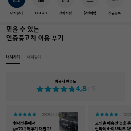
내차팔기
Hi-LAB
전체차량
할인차량
신규등록
믿을 수 있는
인증중고차 이용 후기
내차사기
내차팔기
이용자 만족도
4.8
/ 5
2026.08.01
2026
현대인증에서
고민은 배송만 늦출 뿐
1
gv70구매후기 대만족!
싼타페 하이브리드 