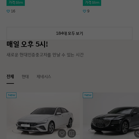
가격 Slim
가격 Slim
16
9
184대 모두 보기
매일 오후 5시!
새로운 현대인증중고차를 만날 수 있는 시간
전체
현대
제네시스
New
New