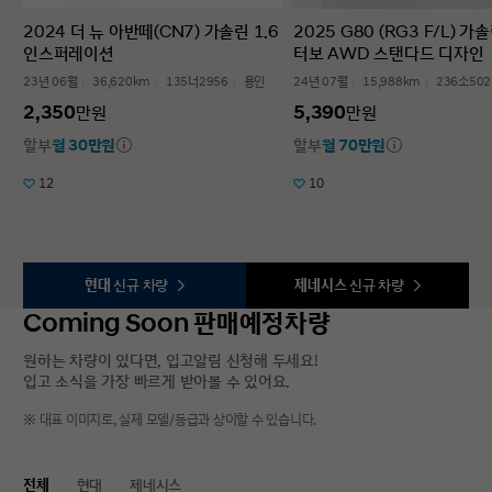
2024 더 뉴 아반떼(CN7) 가솔린 1.6
2025 G80 (RG3 F/L) 가솔
인스퍼레이션
터보 AWD 스탠다드 디자인
23년 06월
36,620km
135너2956
용인
24년 07월
15,988km
236소502
2,350
5,390
만원
만원
할부
월 30만원
할부
월 70만원
12
10
현대
신규 차량
제네시스
신규 차량
Coming Soon 판매예정차량
원하는 차량이 있다면, 입고알림 신청해 두세요!
입고 소식을 가장 빠르게 받아볼 수 있어요.
※ 대표 이미지로, 실제 모델/등급과 상이할 수 있습니다.
전체
현대
제네시스