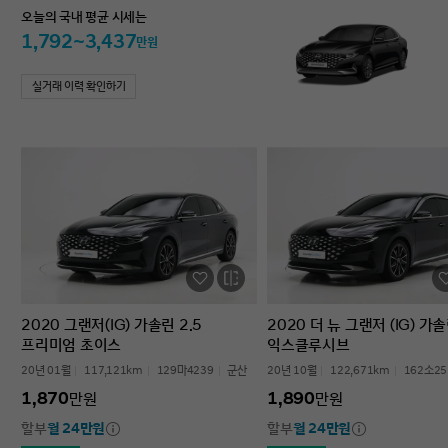
오늘의 국내 평균 시세는
1,792~3,437
만원
실거래 이력 확인하기
2020 그랜저(IG) 가솔린 2.5
2020 더 뉴 그랜저 (IG) 가솔
프리미엄 초이스
익스클루시브
20년 01월
117,121km
129마4239
군산
20년 10월
122,671km
162소25
1,870
1,890
만원
만원
할부
월 24만원
할부
월 24만원