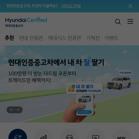
서비스 안내
현대인증중고차, 무엇이 다를까요?
추천
현대 전용관
제네시스 전용관
기획전
이벤트
3
/
5