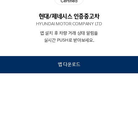
현대/제네시스 인증중고차
HYUNDAI MOTOR COMPANY LTD
앱 설치 후 차량 거래 상태 알림을
N
상담
실시간 PUSH로 받아보세요.
하기
앱 다운로드
홈
내차팔기
검색
관심차량
마이페이지
Copyright © Hyundai Motor Company.
All Rights Reserved.
이용약관
개인정보처리방침
인증중고차 컨택센터
금융소비자보호
사업자정보