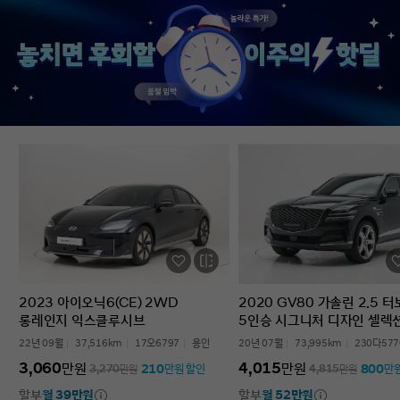
없었다’는 점입니다. 차를 잘 모르는 사람
인증중고차 구매였는데
입장에서는 어디를 봐야 할지부터
완벽한 경험이었습니다.
막막한데, 그런 부담이 많이 줄었습니다.
고민하는 사람 있으면 
온라인으로 비교하고 구매까지 진행할 수
현대인증중고차 추천할 
있어서 시간적으로도 편했고, 직장인
차량 보내주셔서 감사합
입장에서는 이 부분이 특히
장점이었습니다. 결과적으로는 매우
만족스러운 선택이었습니다. 중고차는
어디서 사느냐가 정말 중요하다는 걸
느꼈고, GV70도 상태가 좋아 오래 탈 수
있을 것 같습니다. 중고차 구매가
처음이거나 차량 상태 확인이 어려운
분들에게는 현대인증중고차를 충분히
고려해볼 만하다고 생각합니다.
2023 아이오닉6(CE) 2WD
2020 GV80 가솔린 2.5 
롱레인지 익스클루시브
5인승 시그니처 디자인 셀렉
22년 09월
37,516km
17오6797
용인
20년 07월
73,995km
230다577
3,060
4,015
만원
만원
210
800
3,270
만원
만원 할인
4,815
만원
만
할부
월 39만원
할부
월 52만원