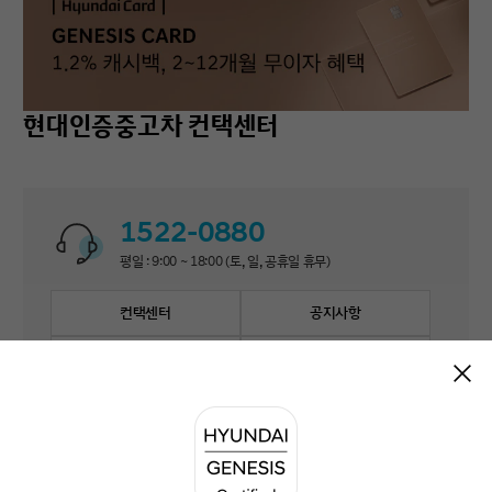
현대인증중고차 컨택센터
1522-0880
평일 : 9:00 ~ 18:00 (토, 일, 공휴일 휴무)
컨택센터
공지사항
자주 묻는 질문
1:1 문의