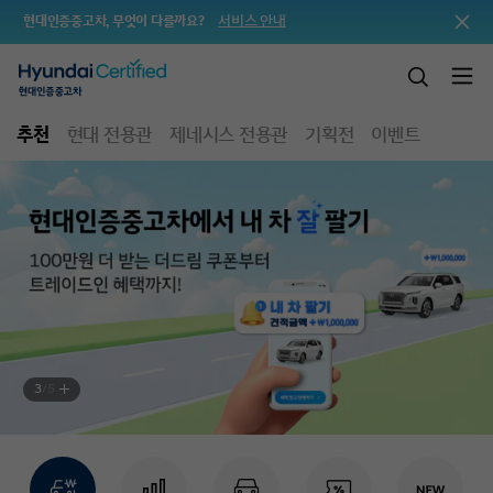
서비스 안내
현대인증중고차, 무엇이 다를까요?
추천
현대 전용관
제네시스 전용관
기획전
이벤트
3
/
5