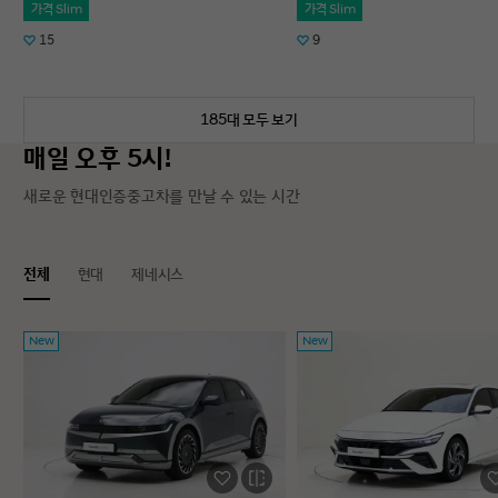
가격 Slim
가격 Slim
15
9
185대 모두 보기
매일 오후 5시!
새로운 현대인증중고차를 만날 수 있는 시간
전체
현대
제네시스
New
New