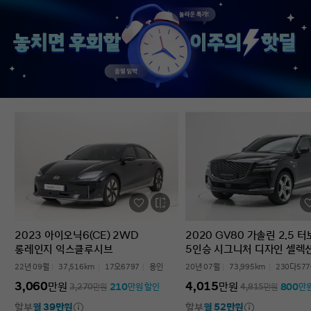
없었다’는 점입니다. 차를 잘 모르는 사람
인증중고차 구매였는데
입장에서는 어디를 봐야 할지부터
완벽한 경험이었습니다.
막막한데, 그런 부담이 많이 줄었습니다.
고민하는 사람 있으면 
온라인으로 비교하고 구매까지 진행할 수
현대인증중고차 추천할 
있어서 시간적으로도 편했고, 직장인
차량 보내주셔서 감사합
입장에서는 이 부분이 특히
장점이었습니다. 결과적으로는 매우
만족스러운 선택이었습니다. 중고차는
어디서 사느냐가 정말 중요하다는 걸
느꼈고, GV70도 상태가 좋아 오래 탈 수
있을 것 같습니다. 중고차 구매가
처음이거나 차량 상태 확인이 어려운
분들에게는 현대인증중고차를 충분히
고려해볼 만하다고 생각합니다.
2023 아이오닉6(CE) 2WD
2020 GV80 가솔린 2.5 
롱레인지 익스클루시브
5인승 시그니처 디자인 셀렉
22년 09월
37,516km
17오6797
용인
20년 07월
73,995km
230다577
3,060
4,015
만원
만원
210
800
3,270
만원
만원 할인
4,815
만원
만
할부
월 39만원
할부
월 52만원