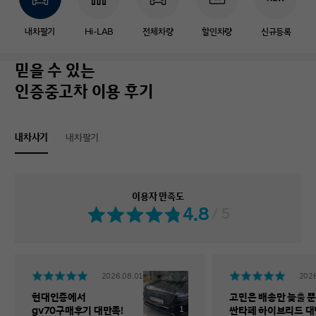
내차팔기
Hi-LAB
전체차량
할인차량
신규등록
믿을 수 있는
인증중고차 이용 후기
내차사기
내차팔기
이용자 만족도
4.8
/ 5
2026.08.01
2026
현대인증에서
고민은 배송만 늦출 뿐
1
gv70구매후기 대만족!
싼타페 하이브리드 