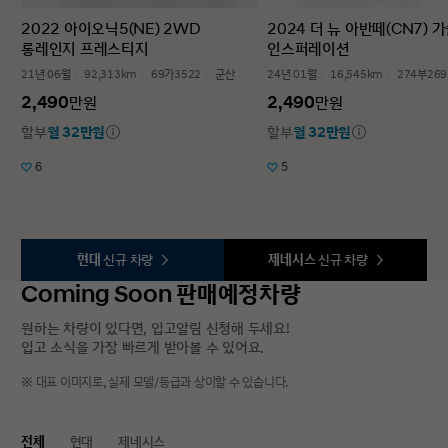
2022 아이오닉5(NE) 2WD
2024 더 뉴 아반떼(CN7) 가
롱레인지 프레스티지
인스퍼레이션
21년 06월
92,313km
69가3522
군산
24년 01월
16,545km
274부269
2,490
2,490
만원
만원
할부
월 32만원
할부
월 32만원
6
5
현대
신규 차량
제네시스
신규 차량
Coming Soon 판매예정차량
원하는 차량이 있다면, 입고알림 신청해 두세요!
입고 소식을 가장 빠르게 받아볼 수 있어요.
※ 대표 이미지로, 실제 모델/등급과 상이할 수 있습니다.
전체
현대
제네시스