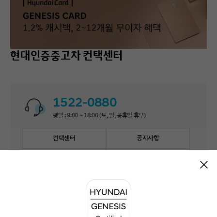
현대인증중고차 컨택센터
1522-0880
평일 : 9:00 ~ 18:00 (토, 일, 공휴일 휴무)
컨택센터
공지사항
자주 묻는 질문
1:1 문의