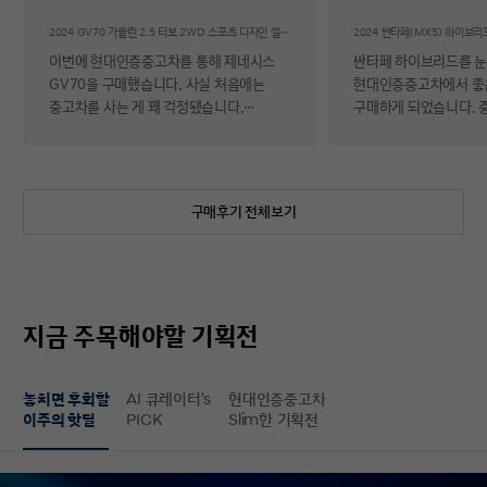
후기
2024 GV70 가솔린 2.5 터보 2WD 스포츠 디자인 셀렉션Ⅱ
이번에 현대인증중고차를 통해 제네시스
싼타페 하이브리드를 
GV70을 구매했습니다. 사실 처음에는
현대인증중고차에서 좋
중고차를 사는 게 꽤 걱정됐습니다.
구매하게 되었습니다. 
자동차에 대해 잘 아는 편이 아니라 사고
반 걱정 반으로 진행했는
이력이나 차량 상태, 침수 여부 같은 걸
너무 만족스러워서 후기 남
제가 제대로 판단할 수 있을지 자신이
차량 품질이 정말 대단
없었기 때문입니다. 일반 중고차 후기를
해도 믿을 정도로 내외
구매후기 전체보기
보면 예상과 달라서 후회했다는 이야기도
뛰어났고, 하이브리드 
종종 있어서 더 망설여졌습니다. 그러다
주행 성능까지 완전 새 
현대인증중고차를 알게 되어 GV70을
그대로였습니다. 현대가
선택하게 됐는데, 가장 좋았던 점은 차량
인증한 차량이라 그런지
상태에 대한 정보가 비교적 투명하게
됩니다. 결제 과정도 깔끔했습니다.
지금 주목해야할 기획전
제공돼서 불안감이 많이 줄었다는
불필요한 흥정이나 유도
점입니다. 실제로 차량을 받아보니 외관과
군더더기 없어서 만족스
실내 모두 깔끔했고, 사진으로 보던 것보다
절차 없이 신속하게 진
놓치면 후회할
AI 큐레이터's
현대인증중고차
상태가 더 좋아서 만족도가 높았습니다.
없이 구매할 수 있었습니다. 마
이주의 핫딜
PICK
Slim한 기획전
중고차지만 관리가 잘 된 차량이라는
배송 서비스까지 훌륭했
느낌이 확실히 들었습니다. 무엇보다
시간에 맞춰 안전하고 
좋았던 건 ‘중고차인데도 걱정이 거의
도착해 기분 좋게 차를 