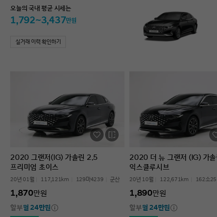
오늘의 국내 평균 시세는
1,792~3,437
만원
실거래 이력 확인하기
2020 그랜저(IG) 가솔린 2.5
2020 더 뉴 그랜저 (IG) 가솔
프리미엄 초이스
익스클루시브
20년 01월
117,121km
129마4239
군산
20년 10월
122,671km
162소25
1,870
1,890
만원
만원
할부
월 24만원
할부
월 24만원