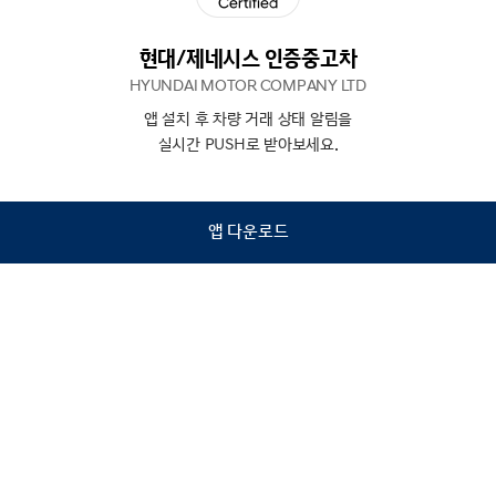
현대/제네시스 인증중고차
HYUNDAI MOTOR COMPANY LTD
앱 설치 후 차량 거래 상태 알림을
N
상담
실시간 PUSH로 받아보세요.
하기
앱 다운로드
홈
내차팔기
검색
관심차량
마이페이지
Copyright © Hyundai Motor Company.
All Rights Reserved.
이용약관
개인정보처리방침
인증중고차 컨택센터
금융소비자보호
사업자정보