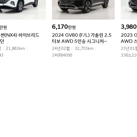
6,170
3,980
만원
만원
투싼(NX4) 하이브리드
2024 GV80 (F/L) 가솔린 2.5
2023 
모던
터보 AWD 5인승 시그니처
AWD 
디자인 셀렉션Ⅱ
월
21,962km
24년 02월
32,755km
23년 01
43
140머4000
336소21