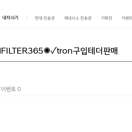
내차사기
현대 전용관
제네시스 전용관
기획전
이벤
/이벤트
0