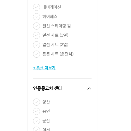
내비게이션
하이패스
열선 스티어링 휠
열선 시트 (1열)
열선 시트 (2열)
통풍 시트 (운전석)
+ 옵션 더보기
인증중고차 센터
양산
용인
군산
이천