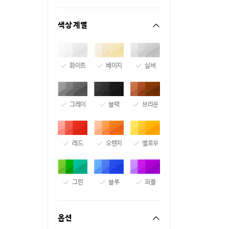
색상 계열
화이트
베이지
실버
그레이
블랙
브라운
레드
오렌지
옐로우
그린
블루
퍼플
옵션