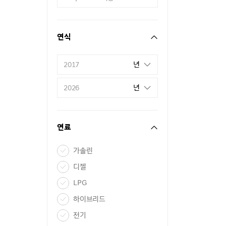
연식
년
2017
년
2026
연료
가솔린
디젤
LPG
하이브리드
전기