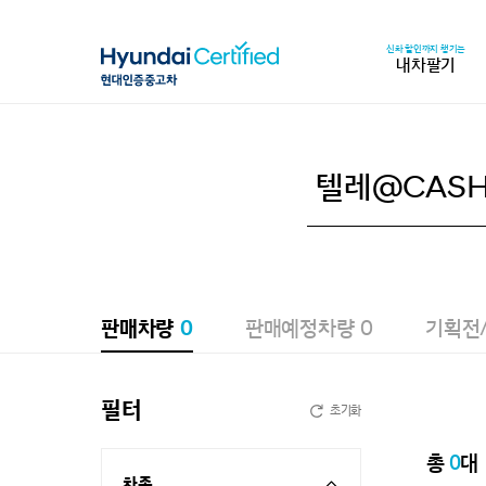
신차 할인까지 챙기는
내차팔기
판매차량
0
판매예정차량
0
기획전
필터
초기화
총
0
대
차종