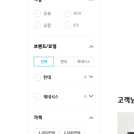
승용
SUV
승합
EV
브랜드/모델
전체
현대
제네시스
현대
0
제네시스
0
고객님
가격
1,000만원
2,000만원