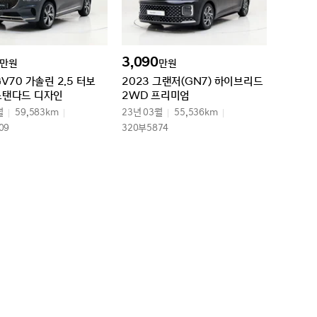
3,090
만원
만원
GV70 가솔린 2.5 터보
2023 그랜저(GN7) 하이브리드
스탠다드 디자인
2WD 프리미엄
월
59,583km
23년 03월
55,536km
09
320부5874