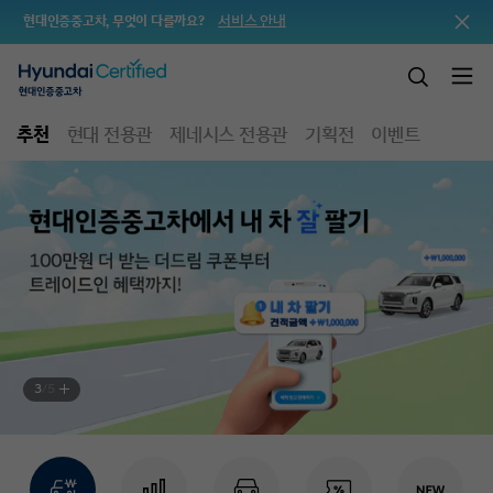
서비스 안내
현대인증중고차, 무엇이 다를까요?
추천
현대 전용관
제네시스 전용관
기획전
이벤트
3
/
5