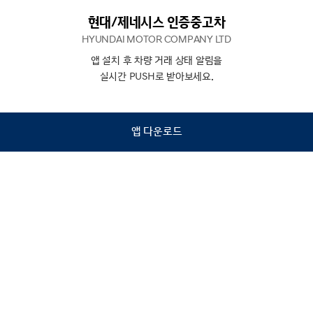
현대/제네시스 인증중고차
HYUNDAI MOTOR COMPANY LTD
앱 설치 후 차량 거래 상태 알림을
N
상담
실시간 PUSH로 받아보세요.
하기
앱 다운로드
홈
내차팔기
검색
관심차량
마이페이지
Copyright © Hyundai Motor Company.
All Rights Reserved.
이용약관
개인정보처리방침
인증중고차 컨택센터
금융소비자보호
사업자정보