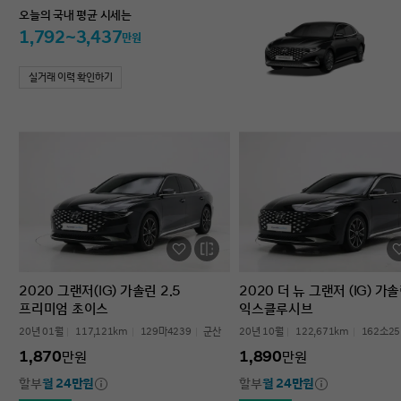
오늘의 국내 평균 시세는
1,792~3,437
만원
실거래 이력 확인하기
2020 그랜저(IG) 가솔린 2.5
2020 더 뉴 그랜저 (IG) 가솔
프리미엄 초이스
익스클루시브
20년 01월
117,121km
129마4239
군산
20년 10월
122,671km
162소25
1,870
1,890
만원
만원
할부
월 24만원
할부
월 24만원