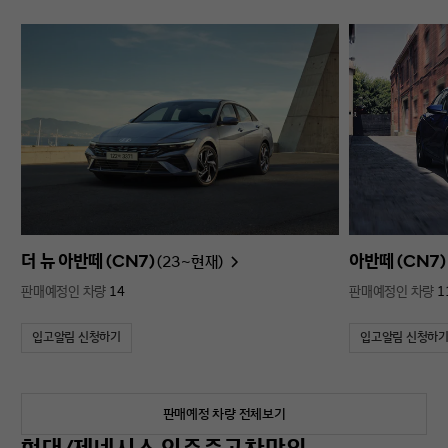
더 뉴 아반떼 (CN7)
아반떼 (CN7)
(23~현재)
판매예정인 차량
14
판매예정인 차량
1
입고알림 신청하기
입고알림 신청하
판매예정 차량 전체보기