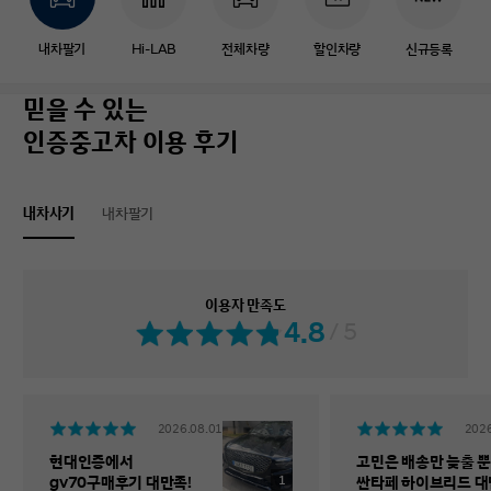
내차팔기
Hi-LAB
전체차량
할인차량
신규등록
믿을 수 있는
인증중고차 이용 후기
내차사기
내차팔기
이용자 만족도
4.8
/ 5
2026.08.01
2026
현대인증에서
고민은 배송만 늦출 뿐
1
gv70구매후기 대만족!
싼타페 하이브리드 