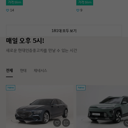
가격 Slim
가격 Slim
14
9
181대 모두 보기
매일 오후 5시!
새로운 현대인증중고차를 만날 수 있는 시간
전체
현대
제네시스
New
New