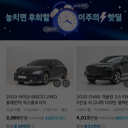
없었다’는 점입니다. 차를 잘 모르는 사람
인증중고차 구매였는데
입장에서는 어디를 봐야 할지부터
완벽한 경험이었습니다.
막막한데, 그런 부담이 많이 줄었습니다.
고민하는 사람 있으면 
온라인으로 비교하고 구매까지 진행할 수
현대인증중고차 추천할 
있어서 시간적으로도 편했고, 직장인
차량 보내주셔서 감사합
입장에서는 이 부분이 특히
장점이었습니다. 결과적으로는 매우
만족스러운 선택이었습니다. 중고차는
어디서 사느냐가 정말 중요하다는 걸
느꼈고, GV70도 상태가 좋아 오래 탈 수
있을 것 같습니다. 중고차 구매가
처음이거나 차량 상태 확인이 어려운
분들에게는 현대인증중고차를 충분히
고려해볼 만하다고 생각합니다.
2023 아이오닉6(CE) 2WD
2020 GV80 가솔린 2.5 
롱레인지 익스클루시브
5인승 시그니처 디자인 셀렉
22년 09월
37,516km
17오6797
용인
20년 07월
73,995km
230다577
3,060
4,015
만원
만원
210
800
3,270
만원
만원 할인
4,815
만원
만
할부
월 39만원
할부
월 52만원