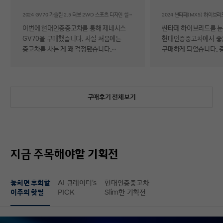
후기
2024 GV70 가솔린 2.5 터보 2WD 스포츠 디자인 셀렉션Ⅱ
이번에 현대인증중고차를 통해 제네시스
싼타페 하이브리드를 
GV70을 구매했습니다. 사실 처음에는
현대인증중고차에서 좋
중고차를 사는 게 꽤 걱정됐습니다.
구매하게 되었습니다. 
자동차에 대해 잘 아는 편이 아니라 사고
반 걱정 반으로 진행했는
이력이나 차량 상태, 침수 여부 같은 걸
너무 만족스러워서 후기 남
제가 제대로 판단할 수 있을지 자신이
차량 품질이 정말 대단
없었기 때문입니다. 일반 중고차 후기를
해도 믿을 정도로 내외
구매후기 전체보기
보면 예상과 달라서 후회했다는 이야기도
뛰어났고, 하이브리드 
종종 있어서 더 망설여졌습니다. 그러다
주행 성능까지 완전 새 
현대인증중고차를 알게 되어 GV70을
그대로였습니다. 현대가
선택하게 됐는데, 가장 좋았던 점은 차량
인증한 차량이라 그런지
상태에 대한 정보가 비교적 투명하게
됩니다. 결제 과정도 깔끔했습니다.
지금 주목해야할 기획전
제공돼서 불안감이 많이 줄었다는
불필요한 흥정이나 유도
점입니다. 실제로 차량을 받아보니 외관과
군더더기 없어서 만족스
실내 모두 깔끔했고, 사진으로 보던 것보다
절차 없이 신속하게 진
놓치면 후회할
AI 큐레이터's
현대인증중고차
상태가 더 좋아서 만족도가 높았습니다.
없이 구매할 수 있었습니다. 마
이주의 핫딜
PICK
Slim한 기획전
중고차지만 관리가 잘 된 차량이라는
배송 서비스까지 훌륭했
느낌이 확실히 들었습니다. 무엇보다
시간에 맞춰 안전하고 
좋았던 건 ‘중고차인데도 걱정이 거의
도착해 기분 좋게 차를 