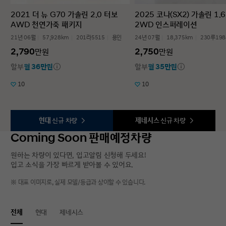
2021 더 뉴 G70 가솔린 2.0 터보
2025 코나(SX2) 가솔린 1.
AWD 천연가죽 패키지
2WD 인스퍼레이션
21년 06월
57,928km
201라5515
용인
24년 07월
18,375km
230루198
2,790
2,750
만원
만원
할부
월 36만원
할부
월 35만원
10
10
현대
신규 차량
제네시스
신규 차량
Coming Soon 판매예정차량
원하는 차량이 있다면, 입고알림 신청해 두세요!
입고 소식을 가장 빠르게 받아볼 수 있어요.
※ 대표 이미지로, 실제 모델/등급과 상이할 수 있습니다.
전체
현대
제네시스