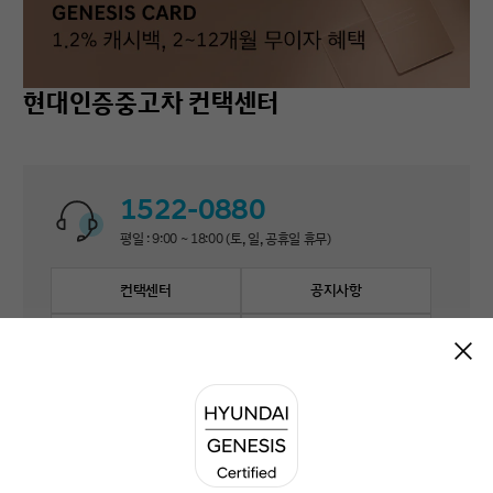
현대인증중고차 컨택센터
1522-0880
평일 : 9:00 ~ 18:00 (토, 일, 공휴일 휴무)
컨택센터
공지사항
자주 묻는 질문
1:1 문의