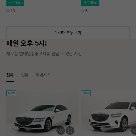
가격 Slim
가격 Slim
13
6
179대 모두 보기
매일 오후 5시!
새로운 현대인증중고차를 만날 수 있는 시간
전체
현대
제네시스
New
New