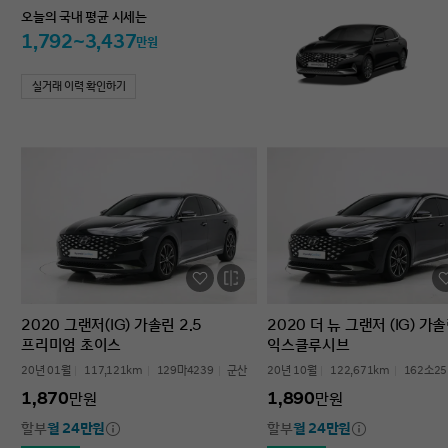
오늘의 국내 평균 시세는
1,792~3,437
만원
실거래 이력 확인하기
2020 그랜저(IG) 가솔린 2.5
2020 더 뉴 그랜저 (IG) 가솔
프리미엄 초이스
익스클루시브
20년 01월
117,121km
129마4239
군산
20년 10월
122,671km
162소25
1,870
1,890
만원
만원
할부
월 24만원
할부
월 24만원