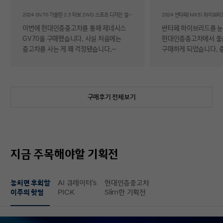
후기
2024 GV70 가솔린 2.5 터보 2WD 스포츠 디자인 셀렉션Ⅱ
이번에 현대인증중고차를 통해 제네시스
싼타페 하이브리드를 
GV70을 구매했습니다. 사실 처음에는
현대인증중고차에서 좋
중고차를 사는 게 꽤 걱정됐습니다.
구매하게 되었습니다. 
자동차에 대해 잘 아는 편이 아니라 사고
반 걱정 반으로 진행했는
이력이나 차량 상태, 침수 여부 같은 걸
너무 만족스러워서 후기 남
제가 제대로 판단할 수 있을지 자신이
차량 품질이 정말 대단
없었기 때문입니다. 일반 중고차 후기를
해도 믿을 정도로 내외
구매후기 전체보기
보면 예상과 달라서 후회했다는 이야기도
뛰어났고, 하이브리드 
종종 있어서 더 망설여졌습니다. 그러다
주행 성능까지 완전 새 
현대인증중고차를 알게 되어 GV70을
그대로였습니다. 현대가
선택하게 됐는데, 가장 좋았던 점은 차량
인증한 차량이라 그런지
상태에 대한 정보가 비교적 투명하게
됩니다. 결제 과정도 깔끔했습니다.
지금 주목해야할 기획전
제공돼서 불안감이 많이 줄었다는
불필요한 흥정이나 유도
점입니다. 실제로 차량을 받아보니 외관과
군더더기 없어서 만족스
실내 모두 깔끔했고, 사진으로 보던 것보다
절차 없이 신속하게 진
놓치면 후회할
AI 큐레이터's
현대인증중고차
상태가 더 좋아서 만족도가 높았습니다.
없이 구매할 수 있었습니다. 마
이주의 핫딜
PICK
Slim한 기획전
중고차지만 관리가 잘 된 차량이라는
배송 서비스까지 훌륭했
느낌이 확실히 들었습니다. 무엇보다
시간에 맞춰 안전하고 
좋았던 건 ‘중고차인데도 걱정이 거의
도착해 기분 좋게 차를 