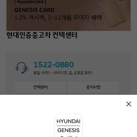
현대인증중고차 컨택센터
1522-0880
평일 : 9:00 ~ 18:00 (토, 일, 공휴일 휴무)
컨택센터
공지사항
자주 묻는 질문
1:1 문의