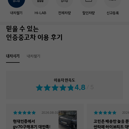
내차팔기
Hi-LAB
전체차량
할인차량
신규등록
믿을 수 있는
인증중고차 이용 후기
내차사기
내차팔기
이용자 만족도
4.8
/ 5
2026.08.01
2026
현대인증에서
고민은 배송만 늦출 뿐
1
gv70구매후기 대만족!
싼타페 하이브리드 