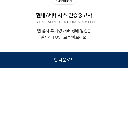
현대/제네시스 인증중고차
HYUNDAI MOTOR COMPANY LTD
앱 설치 후 차량 거래 상태 알림을
N
상담
실시간 PUSH로 받아보세요.
하기
앱 다운로드
홈
내차팔기
검색
관심차량
마이페이지
Copyright © Hyundai Motor Company.
All Rights Reserved.
이용약관
개인정보처리방침
인증중고차 컨택센터
금융소비자보호
사업자정보