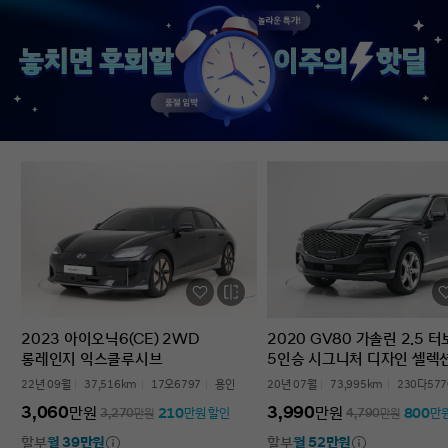
없었다’는 점입니다. 차를 잘 모르는 사람
인증중고차 구매였는데
입장에서는 어디를 봐야 할지부터
완벽한 경험이었습니다.
막막한데, 그런 부담이 많이 줄었습니다.
고민하는 사람 있으면 
온라인으로 비교하고 구매까지 진행할 수
현대인증중고차 추천할 
있어서 시간적으로도 편했고, 직장인
차량 보내주셔서 감사합
입장에서는 이 부분이 특히
장점이었습니다. 결과적으로는 매우
만족스러운 선택이었습니다. 중고차는
어디서 사느냐가 정말 중요하다는 걸
느꼈고, GV70도 상태가 좋아 오래 탈 수
있을 것 같습니다. 중고차 구매가
처음이거나 차량 상태 확인이 어려운
분들에게는 현대인증중고차를 충분히
고려해볼 만하다고 생각합니다.
2023 아이오닉6(CE) 2WD
2020 GV80 가솔린 2.5 
롱레인지 익스클루시브
5인승 시그니처 디자인 셀렉
22년 09월
37,516km
17오6797
용인
20년 07월
73,995km
230다577
3,060
3,990
만원
만원
210
800
3,270
만원
만원 할인
4,790
만원
만
할부
월 39만원
할부
월 52만원