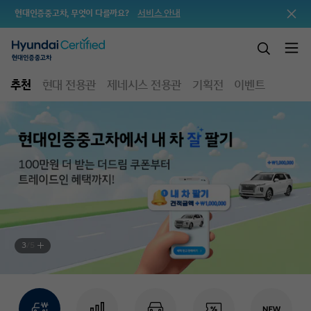
서비스 안내
현대인증중고차, 무엇이 다를까요?
추천
현대 전용관
제네시스 전용관
기획전
이벤트
3
/
5