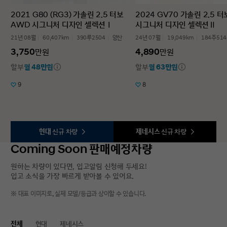
2021 G80 (RG3) 가솔린 2.5 터보
2024 GV70 가솔린 2.5 
AWD 시그니처 디자인 셀렉션Ⅰ
시그니처 디자인 셀렉션Ⅱ
21년 08월
60,407km
390루2504
양산
24년 07월
19,049km
184주514
3,750
4,890
만원
만원
할부
월 48만원
할부
월 63만원
9
8
현대
신규 차량
제네시스
신규 차량
Coming Soon 판매예정차량
원하는 차량이 있다면, 입고알림 신청해 두세요!
입고 소식을 가장 빠르게 받아볼 수 있어요.
※ 대표 이미지로, 실제 모델/등급과 상이할 수 있습니다.
전체
현대
제네시스