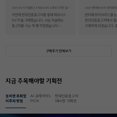
후기
2024 GV70 가솔린 2.5 터보 2WD 스포츠 디자인 셀렉션Ⅱ
이번에 현대인증중고차를 통해 제네시스
싼타페 하이브리드를 
GV70을 구매했습니다. 사실 처음에는
현대인증중고차에서 좋
중고차를 사는 게 꽤 걱정됐습니다.
구매하게 되었습니다. 
자동차에 대해 잘 아는 편이 아니라 사고
반 걱정 반으로 진행했는
이력이나 차량 상태, 침수 여부 같은 걸
너무 만족스러워서 후기 남
제가 제대로 판단할 수 있을지 자신이
차량 품질이 정말 대단
없었기 때문입니다. 일반 중고차 후기를
해도 믿을 정도로 내외
구매후기 전체보기
보면 예상과 달라서 후회했다는 이야기도
뛰어났고, 하이브리드 
종종 있어서 더 망설여졌습니다. 그러다
주행 성능까지 완전 새 
현대인증중고차를 알게 되어 GV70을
그대로였습니다. 현대가
선택하게 됐는데, 가장 좋았던 점은 차량
인증한 차량이라 그런지
상태에 대한 정보가 비교적 투명하게
됩니다. 결제 과정도 깔끔했습니다.
지금 주목해야할 기획전
제공돼서 불안감이 많이 줄었다는
불필요한 흥정이나 유도
점입니다. 실제로 차량을 받아보니 외관과
군더더기 없어서 만족스
실내 모두 깔끔했고, 사진으로 보던 것보다
절차 없이 신속하게 진
놓치면 후회할
AI 큐레이터's
현대인증중고차
상태가 더 좋아서 만족도가 높았습니다.
없이 구매할 수 있었습니다. 마
이주의 핫딜
PICK
Slim한 기획전
중고차지만 관리가 잘 된 차량이라는
배송 서비스까지 훌륭했
느낌이 확실히 들었습니다. 무엇보다
시간에 맞춰 안전하고 
좋았던 건 ‘중고차인데도 걱정이 거의
도착해 기분 좋게 차를 