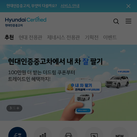
서비스 안내
현대인증중고차, 무엇이 다를까요?
추천
현대 전용관
제네시스 전용관
기획전
이벤트
3
/
5