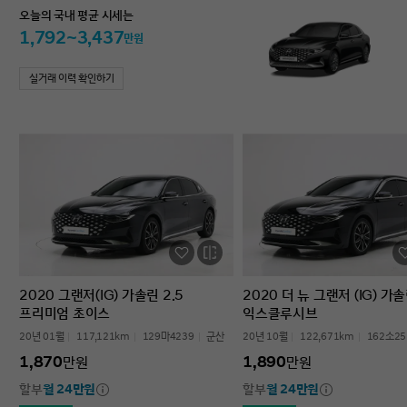
오늘의 국내 평균 시세는
1,792~3,437
만원
실거래 이력 확인하기
2020 그랜저(IG) 가솔린 2.5
2020 더 뉴 그랜저 (IG) 가솔
프리미엄 초이스
익스클루시브
20년 01월
117,121km
129마4239
군산
20년 10월
122,671km
162소25
1,870
1,890
만원
만원
할부
월 24만원
할부
월 24만원