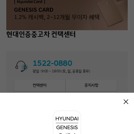
현대인증중고차 컨택센터
1522-0880
평일 : 9:00 ~ 18:00 (토, 일, 공휴일 휴무)
컨택센터
공지사항
자주 묻는 질문
1:1 문의