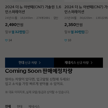
2024 더 뉴 아반떼(CN7) 가솔린 1.6
2024 더 뉴 아반떼(CN7) 가
인스퍼레이션
인스퍼레이션
24년 01월
16,545km
274부2691
양산
23년 06월
36,620km
135너295
2,490
2,350
만원
만원
할부
월 32만원
할부
월 30만원
14
10
현대
신규 차량
제네시스
신규 차량
Coming Soon 판매예정차량
원하는 차량이 있다면, 입고알림 신청해 두세요!
입고 소식을 가장 빠르게 받아볼 수 있어요.
※ 대표 이미지로, 실제 모델/등급과 상이할 수 있습니다.
전체
현대
제네시스