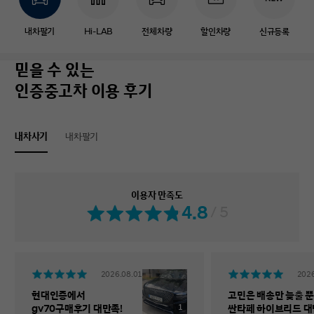
내차팔기
Hi-LAB
전체차량
할인차량
신규등록
믿을 수 있는
인증중고차 이용 후기
내차사기
내차팔기
이용자 만족도
4.8
/ 5
2026.08.01
2026
현대인증에서
고민은 배송만 늦출 뿐
1
gv70구매후기 대만족!
싼타페 하이브리드 