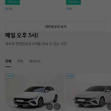
가격 Slim
가격 Slim
15
9
185대 모두 보기
매일 오후 5시!
새로운 현대인증중고차를 만날 수 있는 시간
전체
현대
제네시스
New
New