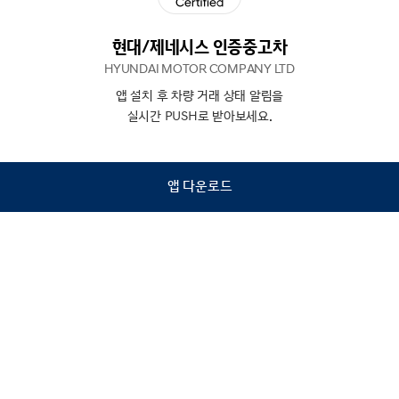
현대/제네시스 인증중고차
HYUNDAI MOTOR COMPANY LTD
앱 설치 후 차량 거래 상태 알림을
N
상담
실시간 PUSH로 받아보세요.
하기
앱 다운로드
홈
내차팔기
검색
관심차량
마이페이지
Copyright © Hyundai Motor Company.
All Rights Reserved.
이용약관
개인정보처리방침
인증중고차 컨택센터
금융소비자보호
사업자정보