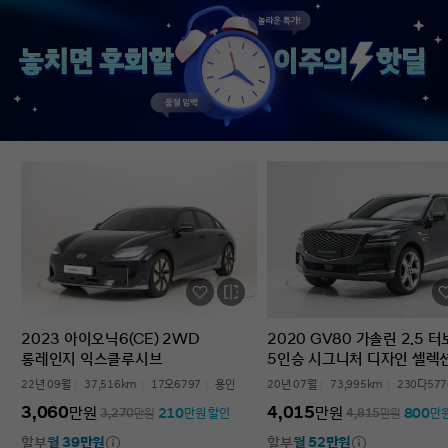
없었다’는 점입니다. 차를 잘 모르는 사람
인증중고차 구매였는데
입장에서는 어디를 봐야 할지부터
완벽한 경험이었습니다.
막막한데, 그런 부담이 많이 줄었습니다.
고민하는 사람 있으면 
온라인으로 비교하고 구매까지 진행할 수
현대인증중고차 추천할 
있어서 시간적으로도 편했고, 직장인
차량 보내주셔서 감사합
입장에서는 이 부분이 특히
장점이었습니다. 결과적으로는 매우
만족스러운 선택이었습니다. 중고차는
어디서 사느냐가 정말 중요하다는 걸
느꼈고, GV70도 상태가 좋아 오래 탈 수
있을 것 같습니다. 중고차 구매가
처음이거나 차량 상태 확인이 어려운
분들에게는 현대인증중고차를 충분히
고려해볼 만하다고 생각합니다.
2023 아이오닉6(CE) 2WD
2020 GV80 가솔린 2.5 
롱레인지 익스클루시브
5인승 시그니처 디자인 셀렉
22년 09월
37,516km
17오6797
용인
20년 07월
73,995km
230다577
3,060
4,015
만원
만원
210
800
3,270
만원
만원 할인
4,815
만원
만
할부
월 39만원
할부
월 52만원