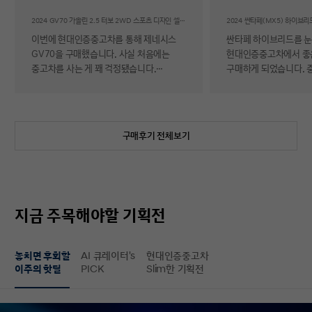
후기
2024 GV70 가솔린 2.5 터보 2WD 스포츠 디자인 셀렉션Ⅱ
이번에 현대인증중고차를 통해 제네시스
싼타페 하이브리드를 
GV70을 구매했습니다. 사실 처음에는
현대인증중고차에서 좋
중고차를 사는 게 꽤 걱정됐습니다.
구매하게 되었습니다. 
자동차에 대해 잘 아는 편이 아니라 사고
반 걱정 반으로 진행했는
이력이나 차량 상태, 침수 여부 같은 걸
너무 만족스러워서 후기 남
제가 제대로 판단할 수 있을지 자신이
차량 품질이 정말 대단
없었기 때문입니다. 일반 중고차 후기를
해도 믿을 정도로 내외
구매후기 전체보기
보면 예상과 달라서 후회했다는 이야기도
뛰어났고, 하이브리드 
종종 있어서 더 망설여졌습니다. 그러다
주행 성능까지 완전 새 
현대인증중고차를 알게 되어 GV70을
그대로였습니다. 현대가
선택하게 됐는데, 가장 좋았던 점은 차량
인증한 차량이라 그런지
상태에 대한 정보가 비교적 투명하게
됩니다. 결제 과정도 깔끔했습니다.
지금 주목해야할 기획전
제공돼서 불안감이 많이 줄었다는
불필요한 흥정이나 유도
점입니다. 실제로 차량을 받아보니 외관과
군더더기 없어서 만족스
실내 모두 깔끔했고, 사진으로 보던 것보다
절차 없이 신속하게 진
놓치면 후회할
AI 큐레이터's
현대인증중고차
상태가 더 좋아서 만족도가 높았습니다.
없이 구매할 수 있었습니다. 마
이주의 핫딜
PICK
Slim한 기획전
중고차지만 관리가 잘 된 차량이라는
배송 서비스까지 훌륭했
느낌이 확실히 들었습니다. 무엇보다
시간에 맞춰 안전하고 
좋았던 건 ‘중고차인데도 걱정이 거의
도착해 기분 좋게 차를 