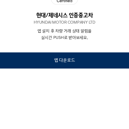
현대/제네시스 인증중고차
HYUNDAI MOTOR COMPANY LTD
앱 설치 후 차량 거래 상태 알림을
N
상담
실시간 PUSH로 받아보세요.
하기
앱 다운로드
홈
내차팔기
검색
관심차량
마이페이지
Copyright © Hyundai Motor Company.
All Rights Reserved.
이용약관
개인정보처리방침
인증중고차 컨택센터
금융소비자보호
사업자정보