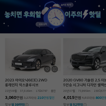
없었다’는 점입니다. 차를 잘 모르는 사람
인증중고차 구매였는데
입장에서는 어디를 봐야 할지부터
완벽한 경험이었습니다.
막막한데, 그런 부담이 많이 줄었습니다.
고민하는 사람 있으면 
온라인으로 비교하고 구매까지 진행할 수
현대인증중고차 추천할 
있어서 시간적으로도 편했고, 직장인
차량 보내주셔서 감사합
입장에서는 이 부분이 특히
장점이었습니다. 결과적으로는 매우
만족스러운 선택이었습니다. 중고차는
어디서 사느냐가 정말 중요하다는 걸
느꼈고, GV70도 상태가 좋아 오래 탈 수
있을 것 같습니다. 중고차 구매가
처음이거나 차량 상태 확인이 어려운
분들에게는 현대인증중고차를 충분히
고려해볼 만하다고 생각합니다.
2023 아이오닉6(CE) 2WD
2020 GV80 가솔린 2.5 
롱레인지 익스클루시브
5인승 시그니처 디자인 셀렉
22년 09월
37,516km
17오6797
용인
20년 07월
73,995km
230다577
3,060
4,015
만원
만원
210
800
3,270
만원
만원 할인
4,815
만원
만
할부
월 39만원
할부
월 52만원