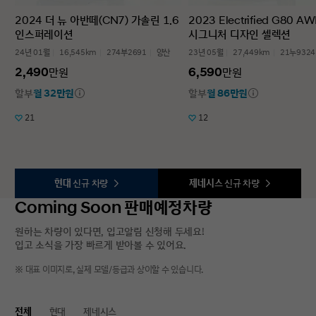
2024 더 뉴 아반떼(CN7) 가솔린 1.6
2023 Electrified G80 A
인스퍼레이션
시그니처 디자인 셀렉션
24년 01월
16,545km
274부2691
양산
23년 05월
27,449km
21누9324
2,490
6,590
만원
만원
할부
월 32만원
할부
월 86만원
21
12
현대
신규 차량
제네시스
신규 차량
Coming Soon 판매예정차량
원하는 차량이 있다면, 입고알림 신청해 두세요!
입고 소식을 가장 빠르게 받아볼 수 있어요.
※ 대표 이미지로, 실제 모델/등급과 상이할 수 있습니다.
전체
현대
제네시스