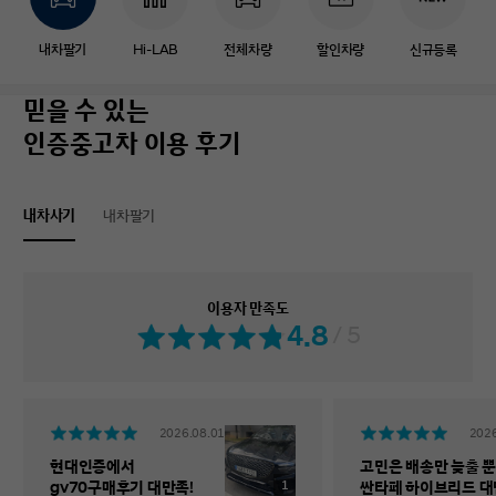
내차팔기
Hi-LAB
전체차량
할인차량
신규등록
믿을 수 있는
인증중고차 이용 후기
내차사기
내차팔기
이용자 만족도
4.8
/ 5
2026.08.01
2026
현대인증에서
고민은 배송만 늦출 뿐
1
gv70구매후기 대만족!
싼타페 하이브리드 