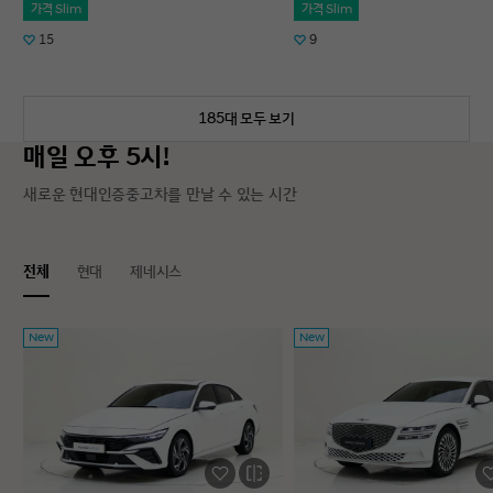
가격 Slim
가격 Slim
15
9
185대 모두 보기
매일 오후 5시!
새로운 현대인증중고차를 만날 수 있는 시간
전체
현대
제네시스
New
New