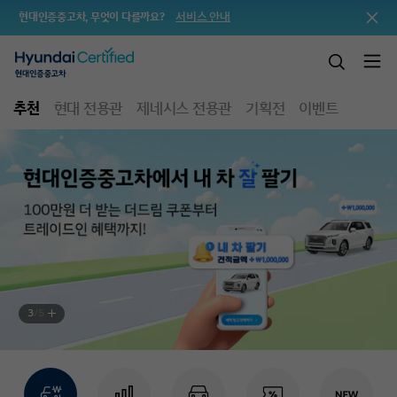
서비스 안내
현대인증중고차, 무엇이 다를까요?
추천
현대 전용관
제네시스 전용관
기획전
이벤트
3
/
5