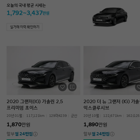
오늘의 국내 평균 시세는
1,792~3,437
만원
실거래 이력 확인하기
2020 그랜저(IG) 가솔린 2.5
2020 더 뉴 그랜저 (IG) 가솔
프리미엄 초이스
익스클루시브
20년 01월
117,121km
129마4239
군산
20년 10월
122,671km
162소25
1,870
1,890
만원
만원
할부
월 24만원
할부
월 24만원