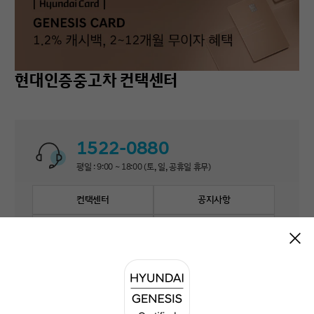
현대인증중고차 컨택센터
1522-0880
평일 : 9:00 ~ 18:00 (토, 일, 공휴일 휴무)
컨택센터
공지사항
자주 묻는 질문
1:1 문의