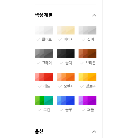
색상 계열
화이트
베이지
실버
그레이
블랙
브라운
레드
오렌지
옐로우
그린
블루
퍼플
옵션