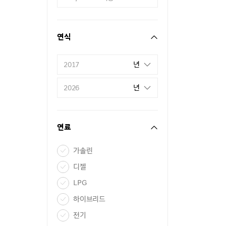
연식
년
2017
년
2026
연료
가솔린
디젤
LPG
하이브리드
전기