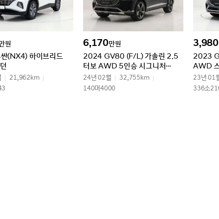
6,170
3,980
만원
만원
투싼(NX4) 하이브리드
2024 GV80 (F/L) 가솔린 2.5
2023 
모던
터보 AWD 5인승 시그니처
AWD 
디자인 셀렉션Ⅱ
월
21,962km
24년 02월
32,755km
23년 01
43
140머4000
336소21