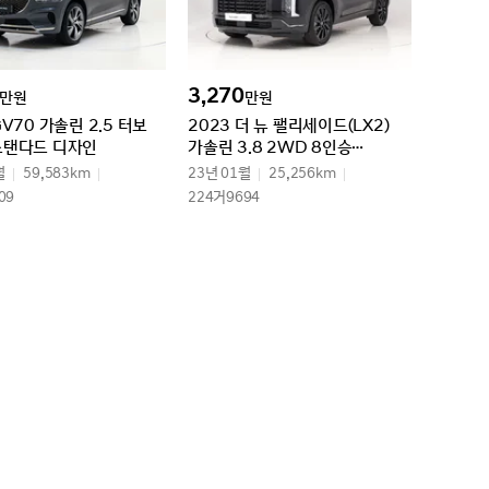
3,270
만원
만원
GV70 가솔린 2.5 터보
2023 더 뉴 팰리세이드(LX2)
스탠다드 디자인
가솔린 3.8 2WD 8인승
프레스티지
월
59,583km
23년 01월
25,256km
09
224거9694