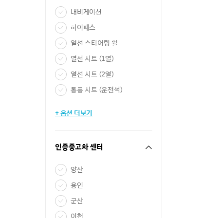
내비게이션
하이패스
열선 스티어링 휠
열선 시트 (1열)
열선 시트 (2열)
통풍 시트 (운전석)
+ 옵션 더보기
인증중고차 센터
양산
용인
군산
이천