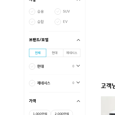
승용
SUV
승합
EV
브랜드/모델
전체
현대
제네시스
현대
0
제네시스
0
고객님
가격
1,000만원
2,000만원