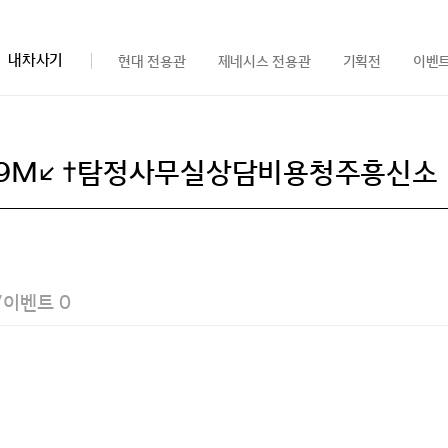
내차사기
현대 전용관
제네시스 전용관
기획전
이벤
/이벤트
0