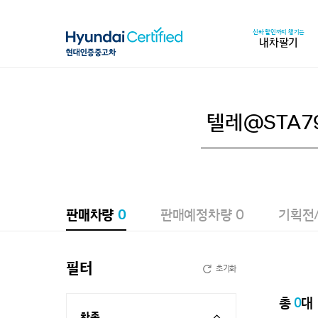
신차 할인까지 챙기는
내차팔기
판매차량
0
판매예정차량
0
기획전
필터
초기화
총
0
대
차종