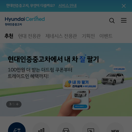
서비스 안내
현대인증중고차, 무엇이 다를까요?
추천
현대 전용관
제네시스 전용관
기획전
이벤트
4
/
5