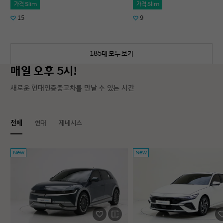
가격 Slim
가격 Slim
15
9
185대 모두 보기
매일 오후 5시!
새로운 현대인증중고차를 만날 수 있는 시간
전체
현대
제네시스
New
New