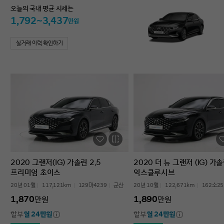
오늘의 국내 평균 시세는
1,792~3,437
만원
실거래 이력 확인하기
2020 그랜저(IG) 가솔린 2.5
2020 더 뉴 그랜저 (IG) 가솔
프리미엄 초이스
익스클루시브
20년 01월
117,121km
129마4239
군산
20년 10월
122,671km
162소25
1,870
1,890
만원
만원
할부
월 24만원
할부
월 24만원