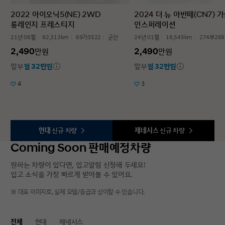
2022 아이오닉5(NE) 2WD
2024 더 뉴 아반떼(CN7) 가
롱레인지 프레스티지
인스퍼레이션
21년 06월
92,313km
69가3522
군산
24년 01월
16,545km
274부269
2,490
2,490
만원
만원
할부
월 32만원
할부
월 32만원
4
3
현대
신규 차량
제네시스
신규 차량
Coming Soon 판매예정차량
원하는 차량이 있다면, 입고알림 신청해 두세요!
입고 소식을 가장 빠르게 받아볼 수 있어요.
※ 대표 이미지로, 실제 모델/등급과 상이할 수 있습니다.
전체
현대
제네시스