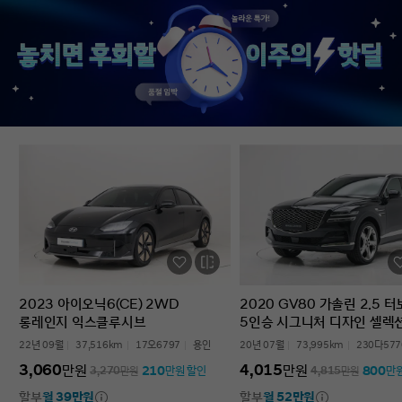
없었다’는 점입니다. 차를 잘 모르는 사람
인증중고차 구매였는데
입장에서는 어디를 봐야 할지부터
완벽한 경험이었습니다.
막막한데, 그런 부담이 많이 줄었습니다.
고민하는 사람 있으면 
온라인으로 비교하고 구매까지 진행할 수
현대인증중고차 추천할 
있어서 시간적으로도 편했고, 직장인
차량 보내주셔서 감사합
입장에서는 이 부분이 특히
장점이었습니다. 결과적으로는 매우
만족스러운 선택이었습니다. 중고차는
어디서 사느냐가 정말 중요하다는 걸
느꼈고, GV70도 상태가 좋아 오래 탈 수
있을 것 같습니다. 중고차 구매가
처음이거나 차량 상태 확인이 어려운
분들에게는 현대인증중고차를 충분히
고려해볼 만하다고 생각합니다.
2023 아이오닉6(CE) 2WD
2020 GV80 가솔린 2.5 
롱레인지 익스클루시브
5인승 시그니처 디자인 셀렉
22년 09월
37,516km
17오6797
용인
20년 07월
73,995km
230다577
3,060
4,015
만원
만원
210
800
3,270
만원
만원 할인
4,815
만원
만
할부
월 39만원
할부
월 52만원