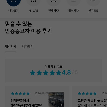
내차팔기
Hi-LAB
전체차량
할인차량
신규등록
믿을 수 있는
인증중고차 이용 후기
내차사기
내차팔기
이용자 만족도
4.8
/ 5
2026.08.01
2026
현대인증에서
고민은 배송만 늦출 뿐
1
gv70구매후기 대만족!
싼타페 하이브리드 