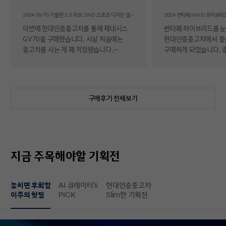
후기
2024 GV70 가솔린 2.5 터보 2WD 스포츠 디자인 셀렉션Ⅱ
이번에 현대인증중고차를 통해 제네시스
싼타페 하이브리드를 
GV70을 구매했습니다. 사실 처음에는
현대인증중고차에서 좋
중고차를 사는 게 꽤 걱정됐습니다.
구매하게 되었습니다. 
자동차에 대해 잘 아는 편이 아니라 사고
반 걱정 반으로 진행했는
이력이나 차량 상태, 침수 여부 같은 걸
너무 만족스러워서 후기 남
제가 제대로 판단할 수 있을지 자신이
차량 품질이 정말 대단
없었기 때문입니다. 일반 중고차 후기를
해도 믿을 정도로 내외
구매후기 전체보기
보면 예상과 달라서 후회했다는 이야기도
뛰어났고, 하이브리드 
종종 있어서 더 망설여졌습니다. 그러다
주행 성능까지 완전 새 
현대인증중고차를 알게 되어 GV70을
그대로였습니다. 현대가
선택하게 됐는데, 가장 좋았던 점은 차량
인증한 차량이라 그런지
상태에 대한 정보가 비교적 투명하게
됩니다. 결제 과정도 깔끔했습니다.
지금 주목해야할 기획전
제공돼서 불안감이 많이 줄었다는
불필요한 흥정이나 유도
점입니다. 실제로 차량을 받아보니 외관과
군더더기 없어서 만족스
실내 모두 깔끔했고, 사진으로 보던 것보다
절차 없이 신속하게 진
놓치면 후회할
AI 큐레이터's
현대인증중고차
상태가 더 좋아서 만족도가 높았습니다.
없이 구매할 수 있었습니다. 마
이주의 핫딜
PICK
Slim한 기획전
중고차지만 관리가 잘 된 차량이라는
배송 서비스까지 훌륭했
느낌이 확실히 들었습니다. 무엇보다
시간에 맞춰 안전하고 
좋았던 건 ‘중고차인데도 걱정이 거의
도착해 기분 좋게 차를 