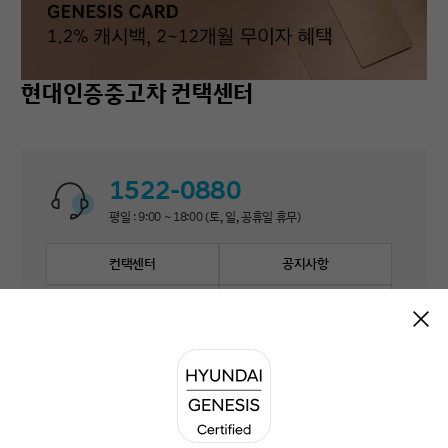
현대인증중고차 컨택센터
1522-0880
평일 : 9:00 ~ 18:00 (토, 일, 공휴일 휴무)
컨택센터
공지사항
자주 묻는 질문
1:1 문의