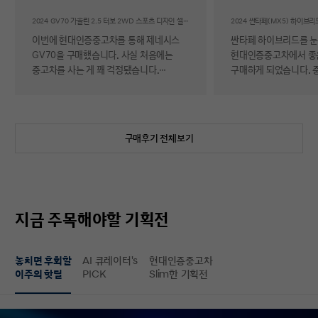
후기
2024 GV70 가솔린 2.5 터보 2WD 스포츠 디자인 셀렉션Ⅱ
이번에 현대인증중고차를 통해 제네시스
싼타페 하이브리드를 
GV70을 구매했습니다. 사실 처음에는
현대인증중고차에서 좋
중고차를 사는 게 꽤 걱정됐습니다.
구매하게 되었습니다. 
자동차에 대해 잘 아는 편이 아니라 사고
반 걱정 반으로 진행했는
이력이나 차량 상태, 침수 여부 같은 걸
너무 만족스러워서 후기 남
제가 제대로 판단할 수 있을지 자신이
차량 품질이 정말 대단
없었기 때문입니다. 일반 중고차 후기를
해도 믿을 정도로 내외
구매후기 전체보기
보면 예상과 달라서 후회했다는 이야기도
뛰어났고, 하이브리드 
종종 있어서 더 망설여졌습니다. 그러다
주행 성능까지 완전 새 
현대인증중고차를 알게 되어 GV70을
그대로였습니다. 현대가
선택하게 됐는데, 가장 좋았던 점은 차량
인증한 차량이라 그런지
상태에 대한 정보가 비교적 투명하게
됩니다. 결제 과정도 깔끔했습니다.
지금 주목해야할 기획전
제공돼서 불안감이 많이 줄었다는
불필요한 흥정이나 유도
점입니다. 실제로 차량을 받아보니 외관과
군더더기 없어서 만족스
실내 모두 깔끔했고, 사진으로 보던 것보다
절차 없이 신속하게 진
놓치면 후회할
AI 큐레이터's
현대인증중고차
상태가 더 좋아서 만족도가 높았습니다.
없이 구매할 수 있었습니다. 마
이주의 핫딜
PICK
Slim한 기획전
중고차지만 관리가 잘 된 차량이라는
배송 서비스까지 훌륭했
느낌이 확실히 들었습니다. 무엇보다
시간에 맞춰 안전하고 
좋았던 건 ‘중고차인데도 걱정이 거의
도착해 기분 좋게 차를 