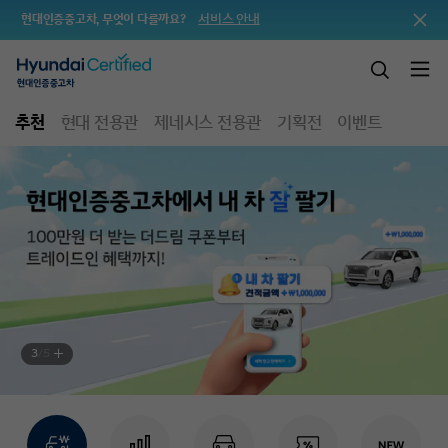
서비스 안내
현대인증중고차, 무엇이 다를까요?
추천
현대 전용관
제네시스 전용관
기획전
이벤트
4
/
5