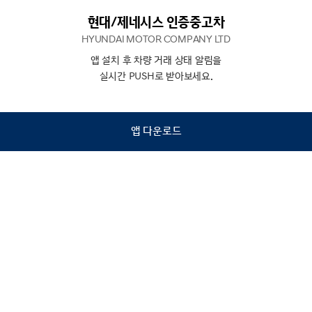
현대/제네시스 인증중고차
HYUNDAI MOTOR COMPANY LTD
앱 설치 후 차량 거래 상태 알림을
N
상담
실시간 PUSH로 받아보세요.
하기
앱 다운로드
홈
내차팔기
검색
관심차량
마이페이지
Copyright © Hyundai Motor Company.
All Rights Reserved.
이용약관
개인정보처리방침
인증중고차 컨택센터
금융소비자보호
사업자정보