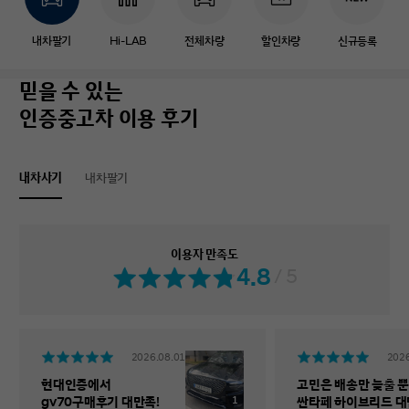
내차팔기
Hi-LAB
전체차량
할인차량
신규등록
믿을 수 있는
인증중고차 이용 후기
내차사기
내차팔기
이용자 만족도
4.8
/ 5
2026.08.01
2026
현대인증에서
고민은 배송만 늦출 뿐
1
gv70구매후기 대만족!
싼타페 하이브리드 