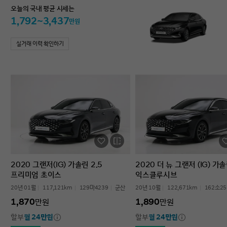
오늘의 국내 평균 시세는
1,792~3,437
만원
실거래 이력 확인하기
2020 그랜저(IG) 가솔린 2.5
2020 더 뉴 그랜저 (IG) 가솔
프리미엄 초이스
익스클루시브
20년 01월
117,121km
129마4239
군산
20년 10월
122,671km
162소25
1,870
1,890
만원
만원
할부
월 24만원
할부
월 24만원