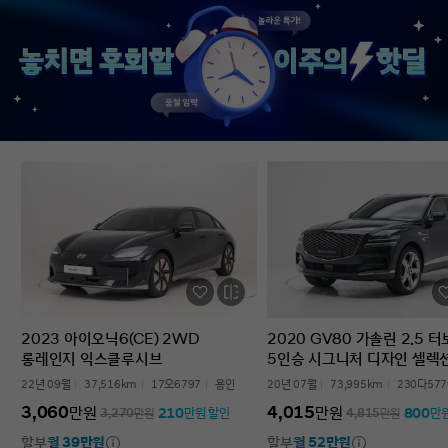
없었다’는 점입니다. 차를 잘 모르는 사람
인증중고차 구매였는데
입장에서는 어디를 봐야 할지부터
완벽한 경험이었습니다.
막막한데, 그런 부담이 많이 줄었습니다.
고민하는 사람 있으면 
온라인으로 비교하고 구매까지 진행할 수
현대인증중고차 추천할 
있어서 시간적으로도 편했고, 직장인
차량 보내주셔서 감사합
입장에서는 이 부분이 특히
장점이었습니다. 결과적으로는 매우
만족스러운 선택이었습니다. 중고차는
어디서 사느냐가 정말 중요하다는 걸
느꼈고, GV70도 상태가 좋아 오래 탈 수
있을 것 같습니다. 중고차 구매가
처음이거나 차량 상태 확인이 어려운
분들에게는 현대인증중고차를 충분히
고려해볼 만하다고 생각합니다.
2023 아이오닉6(CE) 2WD
2020 GV80 가솔린 2.5 
롱레인지 익스클루시브
5인승 시그니처 디자인 셀렉
22년 09월
37,516km
17오6797
용인
20년 07월
73,995km
230다577
3,060
4,015
만원
만원
210
800
3,270
만원
만원 할인
4,815
만원
만
할부
월 39만원
할부
월 52만원