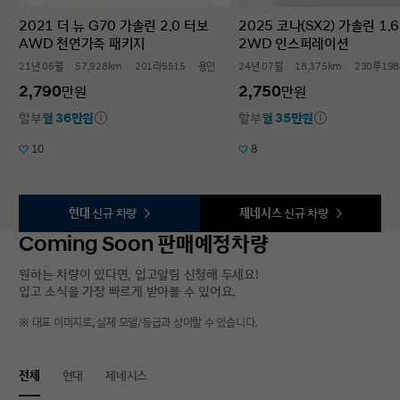
2021 더 뉴 G70 가솔린 2.0 터보
2025 코나(SX2) 가솔린 1.
AWD 천연가죽 패키지
2WD 인스퍼레이션
21년 06월
57,928km
201라5515
용인
24년 07월
18,375km
230루198
2,790
2,750
만원
만원
할부
월 36만원
할부
월 35만원
10
8
현대
신규 차량
제네시스
신규 차량
Coming Soon 판매예정차량
원하는 차량이 있다면, 입고알림 신청해 두세요!
입고 소식을 가장 빠르게 받아볼 수 있어요.
※ 대표 이미지로, 실제 모델/등급과 상이할 수 있습니다.
전체
현대
제네시스