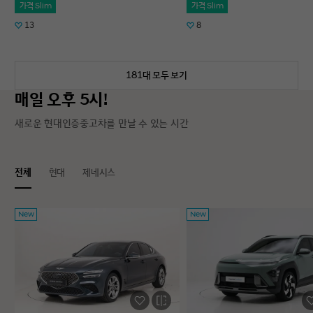
가격 Slim
가격 Slim
13
8
181대 모두 보기
매일 오후 5시!
새로운 현대인증중고차를 만날 수 있는 시간
전체
현대
제네시스
New
New