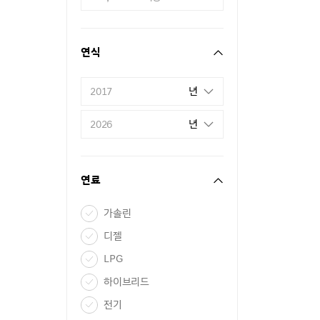
연식
년
2017
년
2026
연료
가솔린
디젤
LPG
하이브리드
전기