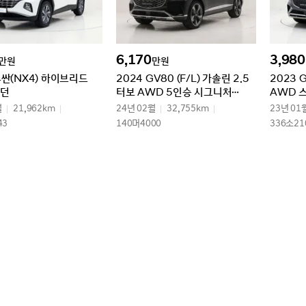
6,170
3,980
만원
만원
투싼(NX4) 하이브리드
2024 GV80 (F/L) 가솔린 2.5
2023 
모던
터보 AWD 5인승 시그니처
AWD 
디자인 셀렉션Ⅱ
월
21,962km
24년 02월
32,755km
23년 01
43
140머4000
336소21