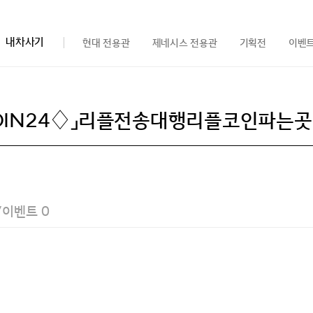
내차사기
현대 전용관
제네시스 전용관
기획전
이벤
/이벤트
0