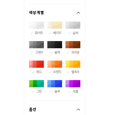
색상 계열
화이트
베이지
실버
그레이
블랙
브라운
레드
오렌지
옐로우
그린
블루
퍼플
옵션