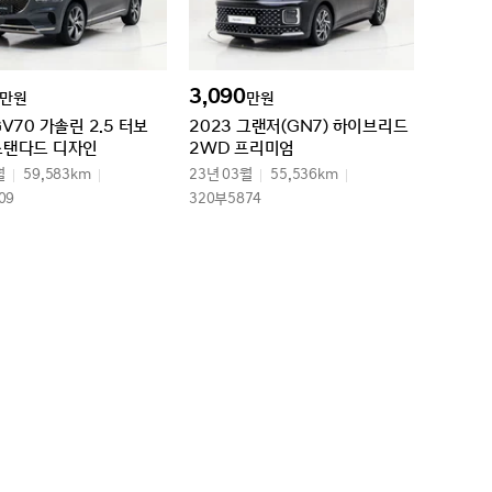
3,090
만원
만원
GV70 가솔린 2.5 터보
2023 그랜저(GN7) 하이브리드
스탠다드 디자인
2WD 프리미엄
월
59,583km
23년 03월
55,536km
09
320부5874