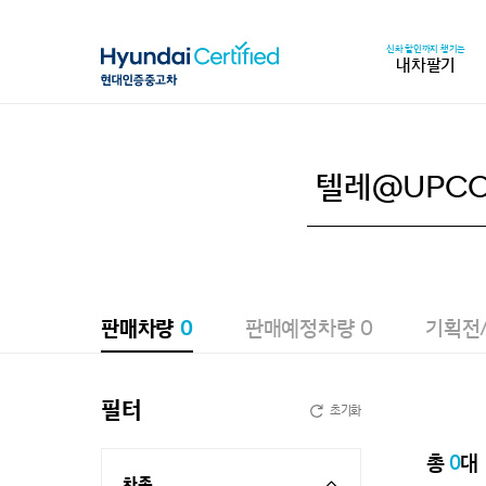
신차 할인까지 챙기는
내차팔기
판매차량
0
판매예정차량
0
기획전
필터
초기화
총
0
대
차종