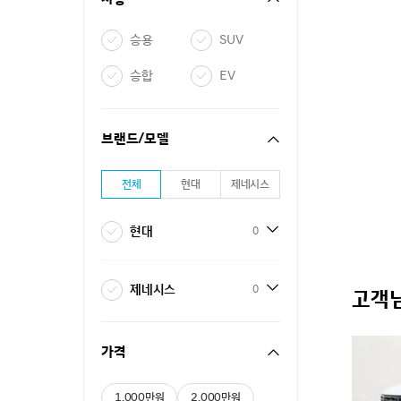
승용
SUV
승합
EV
브랜드/모델
전체
현대
제네시스
현대
0
제네시스
0
고객님
가격
1,000만원
2,000만원