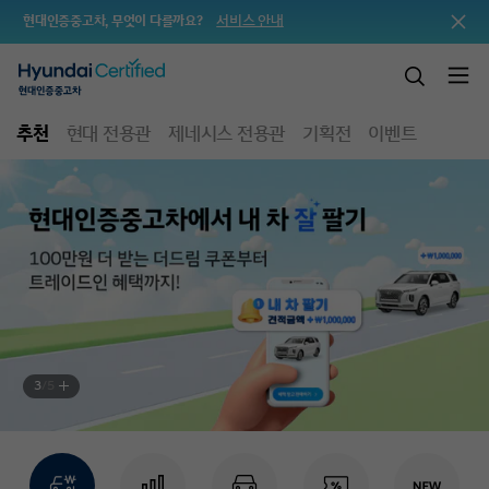
서비스 안내
현대인증중고차, 무엇이 다를까요?
추천
현대 전용관
제네시스 전용관
기획전
이벤트
4
/
5