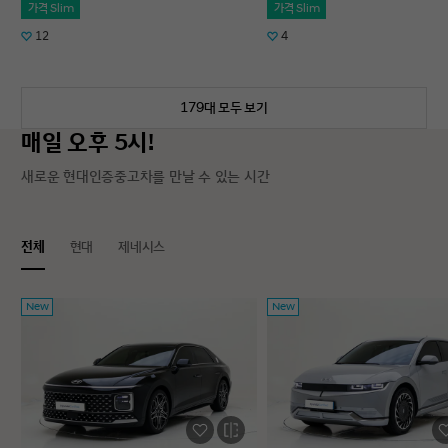
가격 Slim
가격 Slim
12
4
179대 모두 보기
매일 오후 5시!
새로운 현대인증중고차를 만날 수 있는 시간
전체
현대
제네시스
New
New