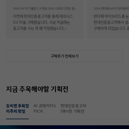
후기
2024 GV70 가솔린 2.5 터보 2WD 스포츠 디자인 셀렉션Ⅱ
이번에 현대인증중고차를 통해 제네시스
싼타페 하이브리드를 
GV70을 구매했습니다. 사실 처음에는
현대인증중고차에서 좋
중고차를 사는 게 꽤 걱정됐습니다.
구매하게 되었습니다. 
자동차에 대해 잘 아는 편이 아니라 사고
반 걱정 반으로 진행했는
이력이나 차량 상태, 침수 여부 같은 걸
너무 만족스러워서 후기 남
제가 제대로 판단할 수 있을지 자신이
차량 품질이 정말 대단
없었기 때문입니다. 일반 중고차 후기를
해도 믿을 정도로 내외
구매후기 전체보기
보면 예상과 달라서 후회했다는 이야기도
뛰어났고, 하이브리드 
종종 있어서 더 망설여졌습니다. 그러다
주행 성능까지 완전 새 
현대인증중고차를 알게 되어 GV70을
그대로였습니다. 현대가
선택하게 됐는데, 가장 좋았던 점은 차량
인증한 차량이라 그런지
상태에 대한 정보가 비교적 투명하게
됩니다. 결제 과정도 깔끔했습니다.
지금 주목해야할 기획전
제공돼서 불안감이 많이 줄었다는
불필요한 흥정이나 유도
점입니다. 실제로 차량을 받아보니 외관과
군더더기 없어서 만족스
실내 모두 깔끔했고, 사진으로 보던 것보다
절차 없이 신속하게 진
놓치면 후회할
AI 큐레이터's
현대인증중고차
상태가 더 좋아서 만족도가 높았습니다.
없이 구매할 수 있었습니다. 마
이주의 핫딜
PICK
Slim한 기획전
중고차지만 관리가 잘 된 차량이라는
배송 서비스까지 훌륭했
느낌이 확실히 들었습니다. 무엇보다
시간에 맞춰 안전하고 
좋았던 건 ‘중고차인데도 걱정이 거의
도착해 기분 좋게 차를 