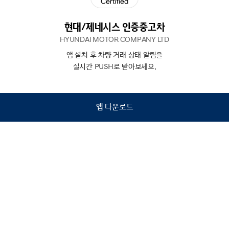
현대/제네시스 인증중고차
HYUNDAI MOTOR COMPANY LTD
앱 설치 후 차량 거래 상태 알림을
N
상담
실시간 PUSH로 받아보세요.
하기
앱 다운로드
홈
내차팔기
검색
관심차량
마이페이지
Copyright © Hyundai Motor Company.
All Rights Reserved.
이용약관
개인정보처리방침
인증중고차 컨택센터
금융소비자보호
사업자정보