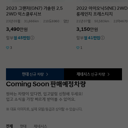
2023 그랜저(GN7) 가솔린 2.5
2022 아이오닉5(NE) 2WD
2WD 익스클루시브
롱레인지 프레스티지
23년 05월
31,666km
210도6960
양산
21년 07월
50,583km
22어4670
3,490
3,150
만원
만원
할부
월 45만원
할부
월 41만원
3
1
현대
신규 차량
제네시스
신규 차량
Coming Soon 판매예정차량
원하는 차량이 있다면, 입고알림 신청해 두세요!
입고 소식을 가장 빠르게 받아볼 수 있어요.
※ 대표 이미지로, 실제 모델/등급과 상이할 수 있습니다.
전체
현대
제네시스