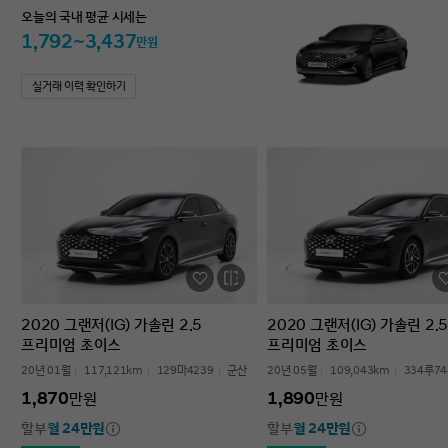
오늘의 국내 평균 시세는
1,792~3,437
만원
실거래 이력 확인하기
2020 그랜저(IG) 가솔린 2.5
2020 그랜저(IG) 가솔린 2.5
프리미엄 초이스
프리미엄 초이스
20년 01월
117,121km
129마4239
군산
20년 05월
109,043km
334루74
1,870
1,890
만원
만원
할부
월 24만원
할부
월 24만원