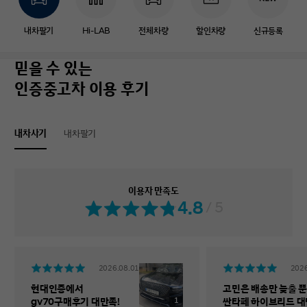
내차팔기
Hi-LAB
전체차량
할인차량
신규등록
믿을 수 있는
인증중고차 이용 후기
내차사기
내차팔기
이용자 만족도
4.8
/ 5
2026.08.01
2026
현대인증에서
고민은 배송만 늦출 뿐
1
gv70구매후기 대만족!
싼타페 하이브리드 