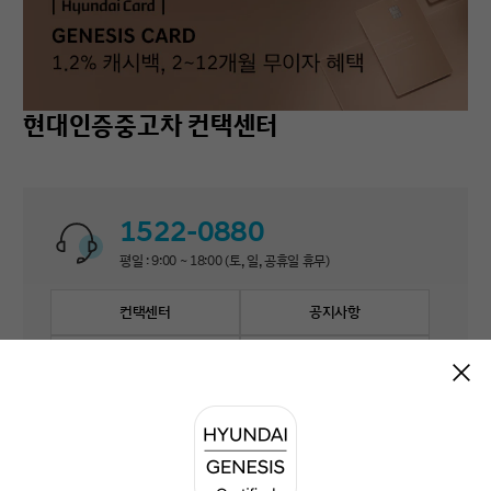
현대인증중고차 컨택센터
1522-0880
평일 : 9:00 ~ 18:00 (토, 일, 공휴일 휴무)
컨택센터
공지사항
자주 묻는 질문
1:1 문의