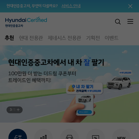
서비스 안내
현대인증중고차, 무엇이 다를까요?
추천
현대 전용관
제네시스 전용관
기획전
이벤트
3
/
5