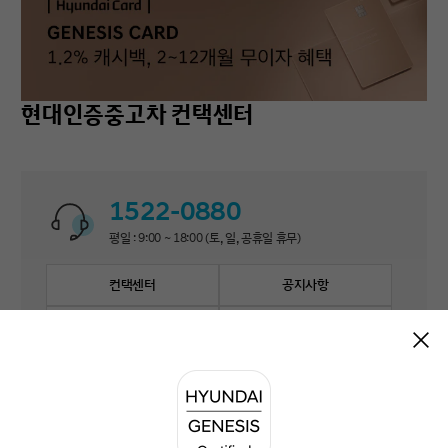
현대인증중고차 컨택센터
1522-0880
평일 : 9:00 ~ 18:00 (토, 일, 공휴일 휴무)
컨택센터
공지사항
자주 묻는 질문
1:1 문의