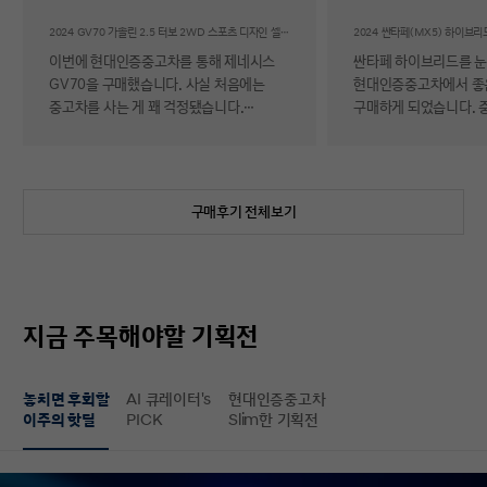
후기
2024 GV70 가솔린 2.5 터보 2WD 스포츠 디자인 셀렉션Ⅱ
이번에 현대인증중고차를 통해 제네시스
싼타페 하이브리드를 
GV70을 구매했습니다. 사실 처음에는
현대인증중고차에서 좋
중고차를 사는 게 꽤 걱정됐습니다.
구매하게 되었습니다. 
자동차에 대해 잘 아는 편이 아니라 사고
반 걱정 반으로 진행했는
이력이나 차량 상태, 침수 여부 같은 걸
너무 만족스러워서 후기 남
제가 제대로 판단할 수 있을지 자신이
차량 품질이 정말 대단
없었기 때문입니다. 일반 중고차 후기를
해도 믿을 정도로 내외
구매후기 전체보기
보면 예상과 달라서 후회했다는 이야기도
뛰어났고, 하이브리드 
종종 있어서 더 망설여졌습니다. 그러다
주행 성능까지 완전 새 
현대인증중고차를 알게 되어 GV70을
그대로였습니다. 현대가
선택하게 됐는데, 가장 좋았던 점은 차량
인증한 차량이라 그런지
상태에 대한 정보가 비교적 투명하게
됩니다. 결제 과정도 깔끔했습니다.
지금 주목해야할 기획전
제공돼서 불안감이 많이 줄었다는
불필요한 흥정이나 유도
점입니다. 실제로 차량을 받아보니 외관과
군더더기 없어서 만족스
실내 모두 깔끔했고, 사진으로 보던 것보다
절차 없이 신속하게 진
놓치면 후회할
AI 큐레이터's
현대인증중고차
상태가 더 좋아서 만족도가 높았습니다.
없이 구매할 수 있었습니다. 마
이주의 핫딜
PICK
Slim한 기획전
중고차지만 관리가 잘 된 차량이라는
배송 서비스까지 훌륭했
느낌이 확실히 들었습니다. 무엇보다
시간에 맞춰 안전하고 
좋았던 건 ‘중고차인데도 걱정이 거의
도착해 기분 좋게 차를 