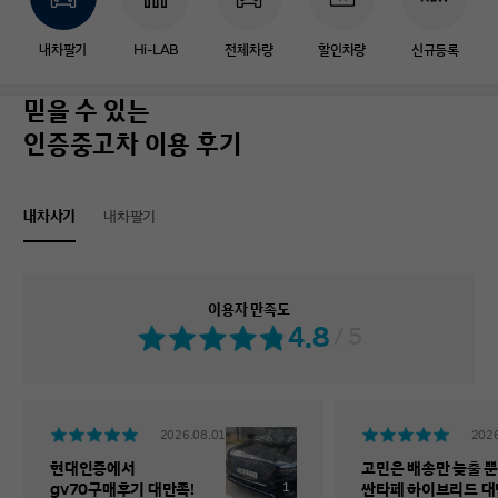
내차팔기
Hi-LAB
전체차량
할인차량
신규등록
믿을 수 있는
인증중고차 이용 후기
내차사기
내차팔기
이용자 만족도
4.8
/ 5
2026.08.01
2026
현대인증에서
고민은 배송만 늦출 뿐
1
gv70구매후기 대만족!
싼타페 하이브리드 