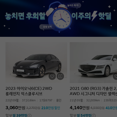
없었다’는 점입니다. 차를 잘 모르는 사람
인증중고차 구매였는데
입장에서는 어디를 봐야 할지부터
완벽한 경험이었습니다.
막막한데, 그런 부담이 많이 줄었습니다.
고민하는 사람 있으면 
온라인으로 비교하고 구매까지 진행할 수
현대인증중고차 추천할 
있어서 시간적으로도 편했고, 직장인
차량 보내주셔서 감사합
입장에서는 이 부분이 특히
장점이었습니다. 결과적으로는 매우
만족스러운 선택이었습니다. 중고차는
어디서 사느냐가 정말 중요하다는 걸
느꼈고, GV70도 상태가 좋아 오래 탈 수
있을 것 같습니다. 중고차 구매가
처음이거나 차량 상태 확인이 어려운
분들에게는 현대인증중고차를 충분히
고려해볼 만하다고 생각합니다.
2023 아이오닉6(CE) 2WD
2021 G80 (RG3) 가솔린 2
롱레인지 익스클루시브
AWD 시그니처 디자인 셀렉
22년 09월
37,516km
17오6797
용인
21년 05월
32,009km
235마323
3,060
4,140
만원
만원
210
410
3,270
만원
만원 할인
4,550
만원
만
할부
월 39만원
할부
월 54만원