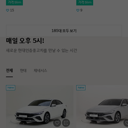
가격 Slim
가격 Slim
15
9
185대 모두 보기
매일 오후 5시!
새로운 현대인증중고차를 만날 수 있는 시간
전체
현대
제네시스
New
New