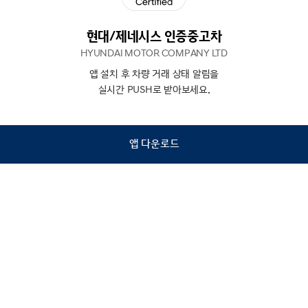
현대/제네시스 인증중고차
HYUNDAI MOTOR COMPANY LTD
앱 설치 후 차량 거래 상태 알림을
N
상담
실시간 PUSH로 받아보세요.
하기
앱 다운로드
홈
내차팔기
검색
관심차량
마이페이지
Copyright © Hyundai Motor Company.
All Rights Reserved.
이용약관
개인정보처리방침
인증중고차 컨택센터
금융소비자보호
사업자정보