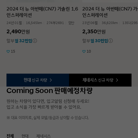
2024 더 뉴 아반떼(CN7) 가솔린 1.6
2024 더 뉴 아반떼(CN7) 가
인스퍼레이션
인스퍼레이션
24년 01월
16,545km
274부2691
양산
23년 06월
36,620km
135너295
2,490
2,350
만원
만원
할부
월 32만원
할부
월 30만원
15
10
현대
신규 차량
제네시스
신규 차량
Coming Soon 판매예정차량
원하는 차량이 있다면, 입고알림 신청해 두세요!
입고 소식을 가장 빠르게 받아볼 수 있어요.
※ 대표 이미지로, 실제 모델/등급과 상이할 수 있습니다.
전체
현대
제네시스