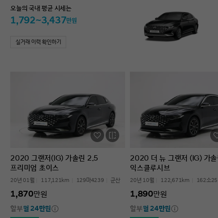
오늘의 국내 평균 시세는
1,792~3,437
만원
실거래 이력 확인하기
2020 그랜저(IG) 가솔린 2.5
2020 더 뉴 그랜저 (IG) 가솔
프리미엄 초이스
익스클루시브
20년 01월
117,121km
129마4239
군산
20년 10월
122,671km
162소25
1,870
1,890
만원
만원
할부
월 24만원
할부
월 24만원