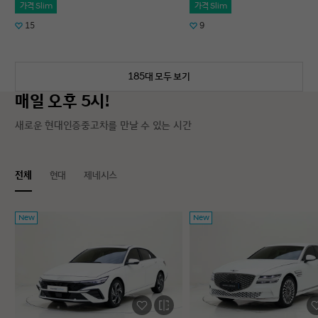
가격 Slim
가격 Slim
15
9
185대 모두 보기
매일 오후 5시!
새로운 현대인증중고차를 만날 수 있는 시간
전체
현대
제네시스
New
New