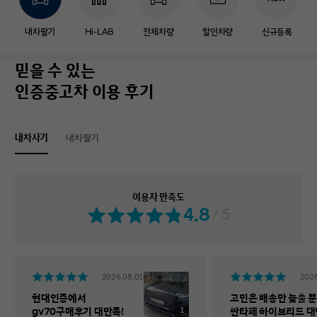
내차팔기
Hi-LAB
전체차량
할인차량
신규등록
믿을 수 있는
인증중고차 이용 후기
내차사기
내차팔기
이용자 만족도
4.8
/ 5
2026.08.01
2026
현대인증에서
고민은 배송만 늦출 뿐
1
gv70구매후기 대만족!
싼타페 하이브리드 