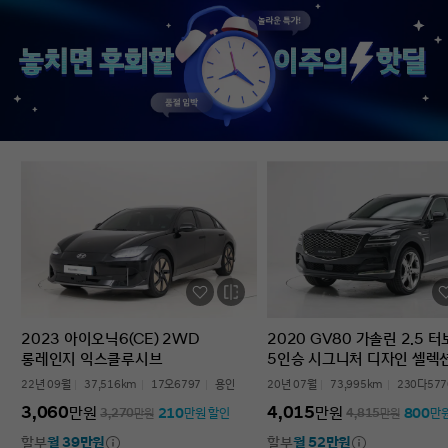
없었다’는 점입니다. 차를 잘 모르는 사람
인증중고차 구매였는데
입장에서는 어디를 봐야 할지부터
완벽한 경험이었습니다.
막막한데, 그런 부담이 많이 줄었습니다.
고민하는 사람 있으면 
온라인으로 비교하고 구매까지 진행할 수
현대인증중고차 추천할 
있어서 시간적으로도 편했고, 직장인
차량 보내주셔서 감사합
입장에서는 이 부분이 특히
장점이었습니다. 결과적으로는 매우
만족스러운 선택이었습니다. 중고차는
어디서 사느냐가 정말 중요하다는 걸
느꼈고, GV70도 상태가 좋아 오래 탈 수
있을 것 같습니다. 중고차 구매가
처음이거나 차량 상태 확인이 어려운
분들에게는 현대인증중고차를 충분히
고려해볼 만하다고 생각합니다.
2023 아이오닉6(CE) 2WD
2020 GV80 가솔린 2.5 
롱레인지 익스클루시브
5인승 시그니처 디자인 셀렉
22년 09월
37,516km
17오6797
용인
20년 07월
73,995km
230다577
3,060
4,015
만원
만원
210
800
3,270
만원
만원 할인
4,815
만원
만
할부
월 39만원
할부
월 52만원