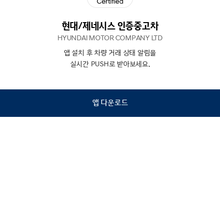
현대/제네시스 인증중고차
HYUNDAI MOTOR COMPANY LTD
앱 설치 후 차량 거래 상태 알림을
N
상담
실시간 PUSH로 받아보세요.
하기
앱 다운로드
홈
내차팔기
검색
관심차량
마이페이지
Copyright © Hyundai Motor Company.
All Rights Reserved.
이용약관
개인정보처리방침
인증중고차 컨택센터
금융소비자보호
사업자정보