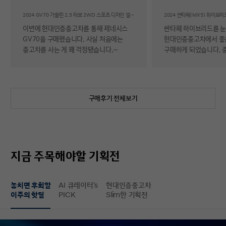
후기
2024 GV70 가솔린 2.5 터보 2WD 스포츠 디자인 셀렉션Ⅱ
이번에 현대인증중고차를 통해 제네시스
싼타페 하이브리드를 
GV70을 구매했습니다. 사실 처음에는
현대인증중고차에서 좋
중고차를 사는 게 꽤 걱정됐습니다.
구매하게 되었습니다. 
자동차에 대해 잘 아는 편이 아니라 사고
반 걱정 반으로 진행했는
이력이나 차량 상태, 침수 여부 같은 걸
너무 만족스러워서 후기 남
제가 제대로 판단할 수 있을지 자신이
차량 품질이 정말 대단
없었기 때문입니다. 일반 중고차 후기를
해도 믿을 정도로 내외
구매후기 전체보기
보면 예상과 달라서 후회했다는 이야기도
뛰어났고, 하이브리드 
종종 있어서 더 망설여졌습니다. 그러다
주행 성능까지 완전 새 
현대인증중고차를 알게 되어 GV70을
그대로였습니다. 현대가
선택하게 됐는데, 가장 좋았던 점은 차량
인증한 차량이라 그런지
상태에 대한 정보가 비교적 투명하게
됩니다. 결제 과정도 깔끔했습니다.
지금 주목해야할 기획전
제공돼서 불안감이 많이 줄었다는
불필요한 흥정이나 유도
점입니다. 실제로 차량을 받아보니 외관과
군더더기 없어서 만족스
실내 모두 깔끔했고, 사진으로 보던 것보다
절차 없이 신속하게 진
놓치면 후회할
AI 큐레이터's
현대인증중고차
상태가 더 좋아서 만족도가 높았습니다.
없이 구매할 수 있었습니다. 마
이주의 핫딜
PICK
Slim한 기획전
중고차지만 관리가 잘 된 차량이라는
배송 서비스까지 훌륭했
느낌이 확실히 들었습니다. 무엇보다
시간에 맞춰 안전하고 
좋았던 건 ‘중고차인데도 걱정이 거의
도착해 기분 좋게 차를 