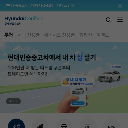
서비스 안내
현대인증중고차, 무엇이 다를까요?
추천
현대 전용관
제네시스 전용관
기획전
이벤트
3
/
5