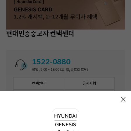
현대인증중고차 컨택센터
1522-0880
평일 : 9:00 ~ 18:00 (토, 일, 공휴일 휴무)
컨택센터
공지사항
자주 묻는 질문
1:1 문의