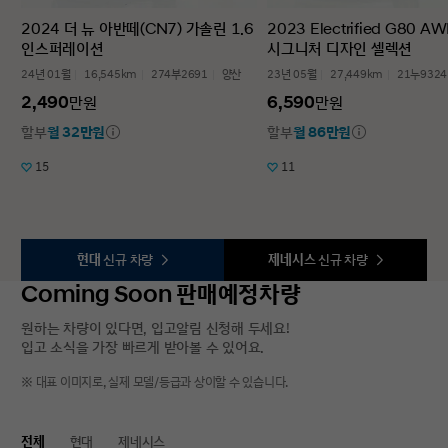
2024 더 뉴 아반떼(CN7) 가솔린 1.6
2023 Electrified G80 A
인스퍼레이션
시그니처 디자인 셀렉션
24년 01월
16,545km
274부2691
양산
23년 05월
27,449km
21누9324
2,490
6,590
만원
만원
할부
월 32만원
할부
월 86만원
15
11
현대
신규 차량
제네시스
신규 차량
Coming Soon 판매예정차량
원하는 차량이 있다면, 입고알림 신청해 두세요!
입고 소식을 가장 빠르게 받아볼 수 있어요.
※ 대표 이미지로, 실제 모델/등급과 상이할 수 있습니다.
전체
현대
제네시스