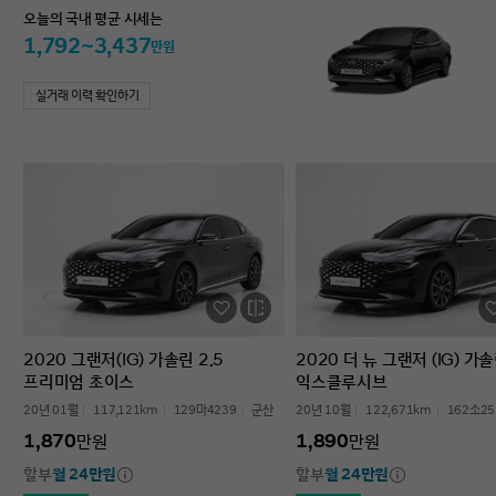
오늘의 국내 평균 시세는
1,792~3,437
만원
실거래 이력 확인하기
2020 그랜저(IG) 가솔린 2.5
2020 더 뉴 그랜저 (IG) 가솔
프리미엄 초이스
익스클루시브
20년 01월
117,121km
129마4239
군산
20년 10월
122,671km
162소25
1,870
1,890
만원
만원
할부
월 24만원
할부
월 24만원