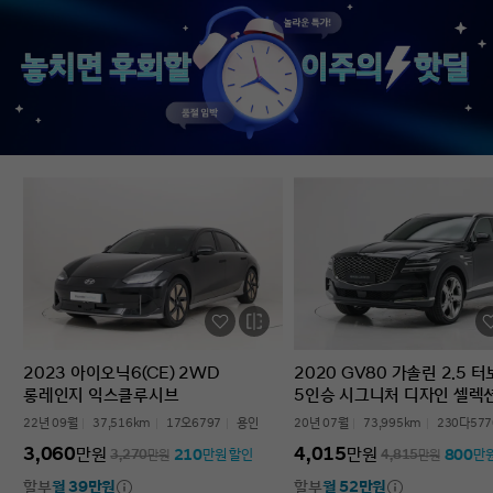
없었다’는 점입니다. 차를 잘 모르는 사람
인증중고차 구매였는데
입장에서는 어디를 봐야 할지부터
완벽한 경험이었습니다.
막막한데, 그런 부담이 많이 줄었습니다.
고민하는 사람 있으면 
온라인으로 비교하고 구매까지 진행할 수
현대인증중고차 추천할 
있어서 시간적으로도 편했고, 직장인
차량 보내주셔서 감사합
입장에서는 이 부분이 특히
장점이었습니다. 결과적으로는 매우
만족스러운 선택이었습니다. 중고차는
어디서 사느냐가 정말 중요하다는 걸
느꼈고, GV70도 상태가 좋아 오래 탈 수
있을 것 같습니다. 중고차 구매가
처음이거나 차량 상태 확인이 어려운
분들에게는 현대인증중고차를 충분히
고려해볼 만하다고 생각합니다.
2023 아이오닉6(CE) 2WD
2020 GV80 가솔린 2.5 
롱레인지 익스클루시브
5인승 시그니처 디자인 셀렉
22년 09월
37,516km
17오6797
용인
20년 07월
73,995km
230다577
3,060
4,015
만원
만원
210
800
3,270
만원
만원 할인
4,815
만원
만
할부
월 39만원
할부
월 52만원