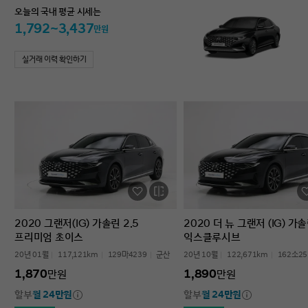
오늘의 국내 평균 시세는
1,792~3,437
만원
실거래 이력 확인하기
2020 그랜저(IG) 가솔린 2.5
2020 더 뉴 그랜저 (IG) 가솔
프리미엄 초이스
익스클루시브
20년 01월
117,121km
129마4239
군산
20년 10월
122,671km
162소25
1,870
1,890
만원
만원
할부
월 24만원
할부
월 24만원