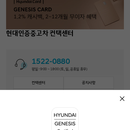
현대인증중고차 컨택센터
1522-0880
평일 : 9:00 ~ 18:00 (토, 일, 공휴일 휴무)
컨택센터
공지사항
자주 묻는 질문
1:1 문의