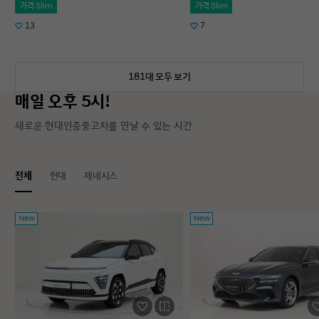
가격 Slim
가격 Slim
13
7
181대 모두 보기
매일 오후 5시!
새로운 현대인증중고차를 만날 수 있는 시간
전체
현대
제네시스
New
New