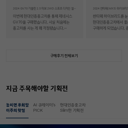
후기
2024 GV70 가솔린 2.5 터보 2WD 스포츠 디자인 셀렉션Ⅱ
이번에 현대인증중고차를 통해 제네시스
싼타페 하이브리드를 
GV70을 구매했습니다. 사실 처음에는
현대인증중고차에서 좋
중고차를 사는 게 꽤 걱정됐습니다.
구매하게 되었습니다. 
자동차에 대해 잘 아는 편이 아니라 사고
반 걱정 반으로 진행했는
이력이나 차량 상태, 침수 여부 같은 걸
너무 만족스러워서 후기 남
제가 제대로 판단할 수 있을지 자신이
차량 품질이 정말 대단
없었기 때문입니다. 일반 중고차 후기를
해도 믿을 정도로 내외
구매후기 전체보기
보면 예상과 달라서 후회했다는 이야기도
뛰어났고, 하이브리드 
종종 있어서 더 망설여졌습니다. 그러다
주행 성능까지 완전 새 
현대인증중고차를 알게 되어 GV70을
그대로였습니다. 현대가
선택하게 됐는데, 가장 좋았던 점은 차량
인증한 차량이라 그런지
상태에 대한 정보가 비교적 투명하게
됩니다. 결제 과정도 깔끔했습니다.
지금 주목해야할 기획전
제공돼서 불안감이 많이 줄었다는
불필요한 흥정이나 유도
점입니다. 실제로 차량을 받아보니 외관과
군더더기 없어서 만족스
실내 모두 깔끔했고, 사진으로 보던 것보다
절차 없이 신속하게 진
놓치면 후회할
AI 큐레이터's
현대인증중고차
상태가 더 좋아서 만족도가 높았습니다.
없이 구매할 수 있었습니다. 마
이주의 핫딜
PICK
Slim한 기획전
중고차지만 관리가 잘 된 차량이라는
배송 서비스까지 훌륭했
느낌이 확실히 들었습니다. 무엇보다
시간에 맞춰 안전하고 
좋았던 건 ‘중고차인데도 걱정이 거의
도착해 기분 좋게 차를 