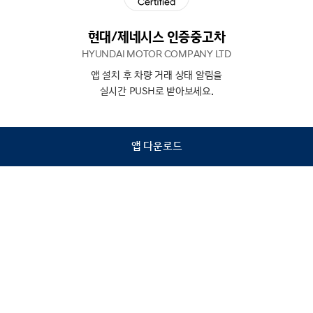
현대/제네시스 인증중고차
HYUNDAI MOTOR COMPANY LTD
앱 설치 후 차량 거래 상태 알림을
N
상담
실시간 PUSH로 받아보세요.
하기
앱 다운로드
홈
내차팔기
검색
관심차량
마이페이지
Copyright © Hyundai Motor Company.
All Rights Reserved.
이용약관
개인정보처리방침
인증중고차 컨택센터
금융소비자보호
사업자정보