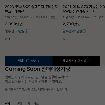
2023 코나(SX2) 일렉트릭 롱레인지
2021 더 뉴 G70 가솔린 2.
인스퍼레이션
AWD 천연가죽 패키지
24년 05월
86,983km
25수9299
양산
21년 06월
57,928km
201라551
2,990
2,790
만원
만원
할부
월 39만원
할부
월 36만원
3
3
현대
신규 차량
제네시스
신규 차량
Coming Soon 판매예정차량
원하는 차량이 있다면, 입고알림 신청해 두세요!
입고 소식을 가장 빠르게 받아볼 수 있어요.
※ 대표 이미지로, 실제 모델/등급과 상이할 수 있습니다.
전체
현대
제네시스