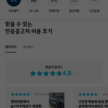
내차팔기
Hi-LAB
전체차량
할인차량
신규등록
믿을 수 있는
인증중고차 이용 후기
내차사기
내차팔기
이용자 만족도
4.8
/ 5
2026.08.01
2026
현대인증에서
고민은 배송만 늦출 뿐
1
gv70구매후기 대만족!
싼타페 하이브리드 