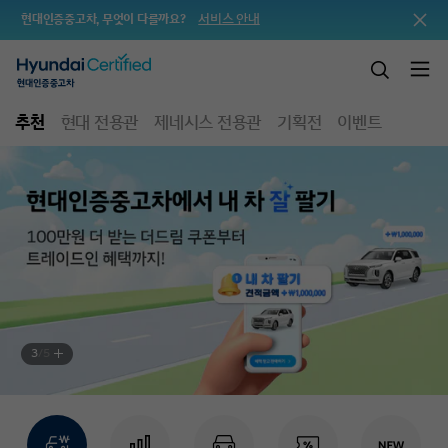
서비스 안내
현대인증중고차, 무엇이 다를까요?
추천
현대 전용관
제네시스 전용관
기획전
이벤트
3
/
5