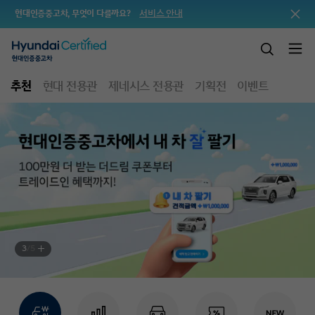
서비스 안내
현대인증중고차, 무엇이 다를까요?
추천
현대 전용관
제네시스 전용관
기획전
이벤트
3
/
5