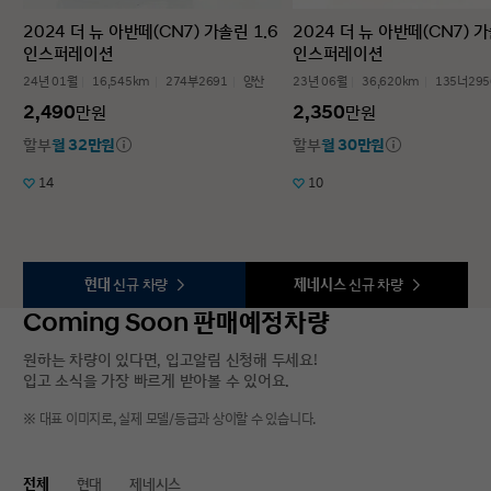
2024 더 뉴 아반떼(CN7) 가솔린 1.6
2024 더 뉴 아반떼(CN7) 가
인스퍼레이션
인스퍼레이션
24년 01월
16,545km
274부2691
양산
23년 06월
36,620km
135너295
2,490
2,350
만원
만원
할부
월 32만원
할부
월 30만원
14
10
현대
신규 차량
제네시스
신규 차량
Coming Soon 판매예정차량
원하는 차량이 있다면, 입고알림 신청해 두세요!
입고 소식을 가장 빠르게 받아볼 수 있어요.
※ 대표 이미지로, 실제 모델/등급과 상이할 수 있습니다.
전체
현대
제네시스