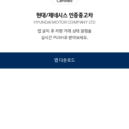
현대/제네시스 인증중고차
HYUNDAI MOTOR COMPANY LTD
앱 설치 후 차량 거래 상태 알림을
N
상담
실시간 PUSH로 받아보세요.
하기
앱 다운로드
홈
내차팔기
검색
관심차량
마이페이지
Copyright © Hyundai Motor Company.
All Rights Reserved.
이용약관
개인정보처리방침
인증중고차 컨택센터
금융소비자보호
사업자정보