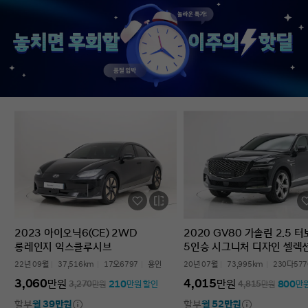
없었다’는 점입니다. 차를 잘 모르는 사람
인증중고차 구매였는데
입장에서는 어디를 봐야 할지부터
완벽한 경험이었습니다.
막막한데, 그런 부담이 많이 줄었습니다.
고민하는 사람 있으면 
온라인으로 비교하고 구매까지 진행할 수
현대인증중고차 추천할 
있어서 시간적으로도 편했고, 직장인
차량 보내주셔서 감사합
입장에서는 이 부분이 특히
장점이었습니다. 결과적으로는 매우
만족스러운 선택이었습니다. 중고차는
어디서 사느냐가 정말 중요하다는 걸
느꼈고, GV70도 상태가 좋아 오래 탈 수
있을 것 같습니다. 중고차 구매가
처음이거나 차량 상태 확인이 어려운
분들에게는 현대인증중고차를 충분히
고려해볼 만하다고 생각합니다.
2023 아이오닉6(CE) 2WD
2020 GV80 가솔린 2.5 
롱레인지 익스클루시브
5인승 시그니처 디자인 셀렉
22년 09월
37,516km
17오6797
용인
20년 07월
73,995km
230다577
3,060
4,015
만원
만원
210
800
3,270
만원
만원 할인
4,815
만원
만
할부
월 39만원
할부
월 52만원