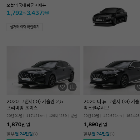
오늘의 국내 평균 시세는
1,792~3,437
만원
실거래 이력 확인하기
2020 그랜저(IG) 가솔린 2.5
2020 더 뉴 그랜저 (IG) 가솔
프리미엄 초이스
익스클루시브
20년 01월
117,121km
129마4239
군산
20년 10월
122,671km
162소25
1,870
1,890
만원
만원
할부
월 24만원
할부
월 24만원