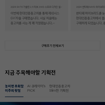
후기
2024 GV70 가솔린 2.5 터보 2WD 스포츠 디자인 셀렉션Ⅱ
이번에 현대인증중고차를 통해 제네시스
싼타페 하이브리드를 
GV70을 구매했습니다. 사실 처음에는
현대인증중고차에서 좋
중고차를 사는 게 꽤 걱정됐습니다.
구매하게 되었습니다. 
자동차에 대해 잘 아는 편이 아니라 사고
반 걱정 반으로 진행했는
이력이나 차량 상태, 침수 여부 같은 걸
너무 만족스러워서 후기 남
제가 제대로 판단할 수 있을지 자신이
차량 품질이 정말 대단
없었기 때문입니다. 일반 중고차 후기를
해도 믿을 정도로 내외
구매후기 전체보기
보면 예상과 달라서 후회했다는 이야기도
뛰어났고, 하이브리드 
종종 있어서 더 망설여졌습니다. 그러다
주행 성능까지 완전 새 
현대인증중고차를 알게 되어 GV70을
그대로였습니다. 현대가
선택하게 됐는데, 가장 좋았던 점은 차량
인증한 차량이라 그런지
상태에 대한 정보가 비교적 투명하게
됩니다. 결제 과정도 깔끔했습니다.
지금 주목해야할 기획전
제공돼서 불안감이 많이 줄었다는
불필요한 흥정이나 유도
점입니다. 실제로 차량을 받아보니 외관과
군더더기 없어서 만족스
실내 모두 깔끔했고, 사진으로 보던 것보다
절차 없이 신속하게 진
놓치면 후회할
AI 큐레이터's
현대인증중고차
상태가 더 좋아서 만족도가 높았습니다.
없이 구매할 수 있었습니다. 마
이주의 핫딜
PICK
Slim한 기획전
중고차지만 관리가 잘 된 차량이라는
배송 서비스까지 훌륭했
느낌이 확실히 들었습니다. 무엇보다
시간에 맞춰 안전하고 
좋았던 건 ‘중고차인데도 걱정이 거의
도착해 기분 좋게 차를 