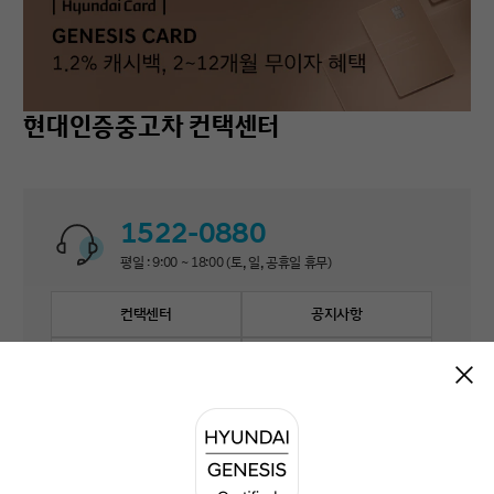
현대인증중고차 컨택센터
1522-0880
평일 : 9:00 ~ 18:00 (토, 일, 공휴일 휴무)
컨택센터
공지사항
자주 묻는 질문
1:1 문의