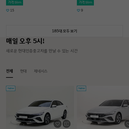
가격 Slim
가격 Slim
15
9
185대 모두 보기
매일 오후 5시!
새로운 현대인증중고차를 만날 수 있는 시간
전체
현대
제네시스
New
New