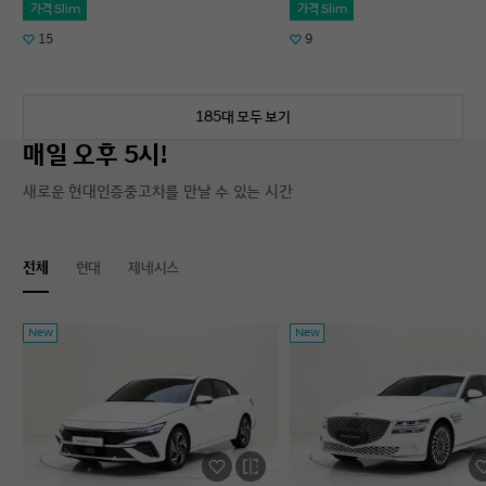
가격 Slim
가격 Slim
15
9
185대 모두 보기
매일 오후 5시!
새로운 현대인증중고차를 만날 수 있는 시간
전체
현대
제네시스
New
New