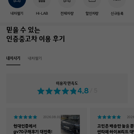
내차팔기
Hi-LAB
전체차량
할인차량
신규등록
믿을 수 있는
인증중고차 이용 후기
내차사기
내차팔기
이용자 만족도
4.8
/ 5
2026.08.01
2026
현대인증에서
고민은 배송만 늦출 뿐
1
gv70구매후기 대만족!
싼타페 하이브리드 