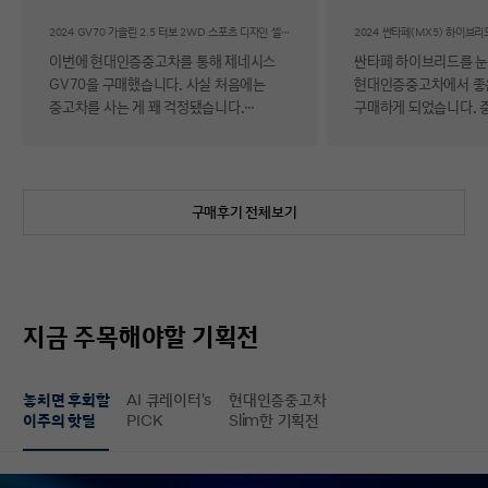
후기
2024 GV70 가솔린 2.5 터보 2WD 스포츠 디자인 셀렉션Ⅱ
이번에 현대인증중고차를 통해 제네시스
싼타페 하이브리드를 
GV70을 구매했습니다. 사실 처음에는
현대인증중고차에서 좋
중고차를 사는 게 꽤 걱정됐습니다.
구매하게 되었습니다. 
자동차에 대해 잘 아는 편이 아니라 사고
반 걱정 반으로 진행했는
이력이나 차량 상태, 침수 여부 같은 걸
너무 만족스러워서 후기 남
제가 제대로 판단할 수 있을지 자신이
차량 품질이 정말 대단
없었기 때문입니다. 일반 중고차 후기를
해도 믿을 정도로 내외
구매후기 전체보기
보면 예상과 달라서 후회했다는 이야기도
뛰어났고, 하이브리드 
종종 있어서 더 망설여졌습니다. 그러다
주행 성능까지 완전 새 
현대인증중고차를 알게 되어 GV70을
그대로였습니다. 현대가
선택하게 됐는데, 가장 좋았던 점은 차량
인증한 차량이라 그런지
상태에 대한 정보가 비교적 투명하게
됩니다. 결제 과정도 깔끔했습니다.
지금 주목해야할 기획전
제공돼서 불안감이 많이 줄었다는
불필요한 흥정이나 유도
점입니다. 실제로 차량을 받아보니 외관과
군더더기 없어서 만족스
실내 모두 깔끔했고, 사진으로 보던 것보다
절차 없이 신속하게 진
놓치면 후회할
AI 큐레이터's
현대인증중고차
상태가 더 좋아서 만족도가 높았습니다.
없이 구매할 수 있었습니다. 마
이주의 핫딜
PICK
Slim한 기획전
중고차지만 관리가 잘 된 차량이라는
배송 서비스까지 훌륭했
느낌이 확실히 들었습니다. 무엇보다
시간에 맞춰 안전하고 
좋았던 건 ‘중고차인데도 걱정이 거의
도착해 기분 좋게 차를 