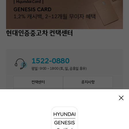
현대인증중고차 컨택센터
1522-0880
평일 : 9:00 ~ 18:00 (토, 일, 공휴일 휴무)
컨택센터
공지사항
자주 묻는 질문
1:1 문의