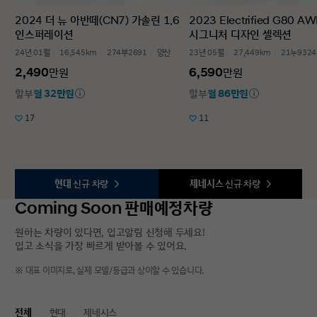
2024 더 뉴 아반떼(CN7) 가솔린 1.6
2023 Electrified G80 A
인스퍼레이션
시그니처 디자인 셀렉션
24년 01월
16,545km
274부2691
양산
23년 05월
27,449km
21누9324
2,490
6,590
만원
만원
할부
월 32만원
할부
월 86만원
17
11
현대
신규 차량
제네시스
신규 차량
Coming Soon 판매예정차량
원하는 차량이 있다면, 입고알림 신청해 두세요!
입고 소식을 가장 빠르게 받아볼 수 있어요.
※ 대표 이미지로, 실제 모델/등급과 상이할 수 있습니다.
전체
현대
제네시스