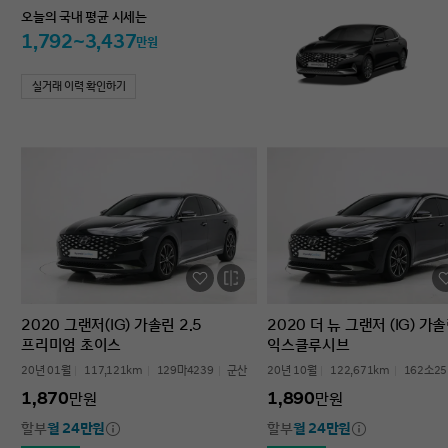
오늘의 국내 평균 시세는
1,792~3,437
만원
실거래 이력 확인하기
2020 그랜저(IG) 가솔린 2.5
2020 더 뉴 그랜저 (IG) 가솔
프리미엄 초이스
익스클루시브
20년 01월
117,121km
129마4239
군산
20년 10월
122,671km
162소25
1,870
1,890
만원
만원
할부
월 24만원
할부
월 24만원