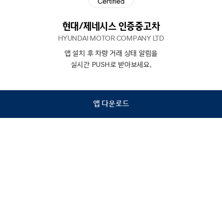
현대/제네시스 인증중고차
HYUNDAI MOTOR COMPANY LTD
앱 설치 후 차량 거래 상태 알림을
N
상담
실시간 PUSH로 받아보세요.
하기
앱 다운로드
홈
내차팔기
검색
관심차량
마이페이지
Copyright © Hyundai Motor Company.
All Rights Reserved.
이용약관
개인정보처리방침
인증중고차 컨택센터
금융소비자보호
사업자정보