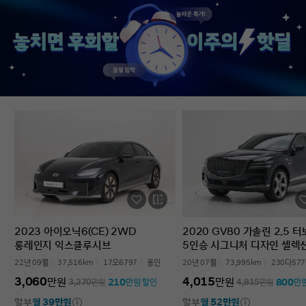
없었다’는 점입니다. 차를 잘 모르는 사람
인증중고차 구매였는데
입장에서는 어디를 봐야 할지부터
완벽한 경험이었습니다.
막막한데, 그런 부담이 많이 줄었습니다.
고민하는 사람 있으면 
온라인으로 비교하고 구매까지 진행할 수
현대인증중고차 추천할 
있어서 시간적으로도 편했고, 직장인
차량 보내주셔서 감사합
입장에서는 이 부분이 특히
장점이었습니다. 결과적으로는 매우
만족스러운 선택이었습니다. 중고차는
어디서 사느냐가 정말 중요하다는 걸
느꼈고, GV70도 상태가 좋아 오래 탈 수
있을 것 같습니다. 중고차 구매가
처음이거나 차량 상태 확인이 어려운
분들에게는 현대인증중고차를 충분히
고려해볼 만하다고 생각합니다.
2023 아이오닉6(CE) 2WD
2020 GV80 가솔린 2.5 
롱레인지 익스클루시브
5인승 시그니처 디자인 셀렉
22년 09월
37,516km
17오6797
용인
20년 07월
73,995km
230다577
3,060
4,015
만원
만원
210
800
3,270
만원
만원 할인
4,815
만원
만
할부
월 39만원
할부
월 52만원