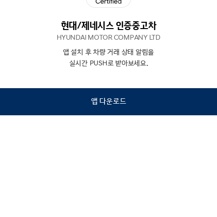
현대/제네시스 인증중고차
HYUNDAI MOTOR COMPANY LTD
앱 설치 후 차량 거래 상태 알림을
N
상담
실시간 PUSH로 받아보세요.
하기
앱 다운로드
홈
내차팔기
검색
관심차량
마이페이지
Copyright © Hyundai Motor Company.
All Rights Reserved.
이용약관
개인정보처리방침
인증중고차 컨택센터
금융소비자보호
사업자정보