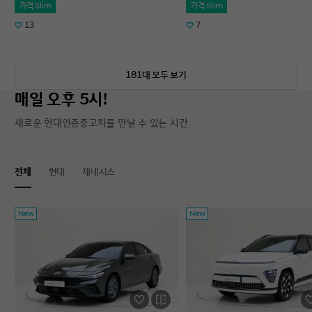
가격 Slim
가격 Slim
13
7
181대 모두 보기
매일 오후 5시!
새로운 현대인증중고차를 만날 수 있는 시간
전체
현대
제네시스
New
New