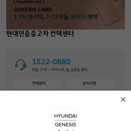
현대인증중고차 컨택센터
1522-0880
평일 : 9:00 ~ 18:00 (토, 일, 공휴일 휴무)
컨택센터
공지사항
자주 묻는 질문
1:1 문의