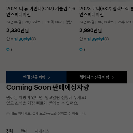
2024 더 뉴 아반떼(CN7) 가솔린 1.6
2023 코나(SX2) 일렉트릭
인스퍼레이션
인스퍼레이션
24년 06월
28,165km
191머9042
양산
24년 05월
86,983km
25수9299
2,330
2,990
만원
만원
할부
월 30만원
할부
월 39만원
3
3
현대
신규 차량
제네시스
신규 차량
Coming Soon 판매예정차량
원하는 차량이 있다면, 입고알림 신청해 두세요!
입고 소식을 가장 빠르게 받아볼 수 있어요.
※ 대표 이미지로, 실제 모델/등급과 상이할 수 있습니다.
전체
현대
제네시스