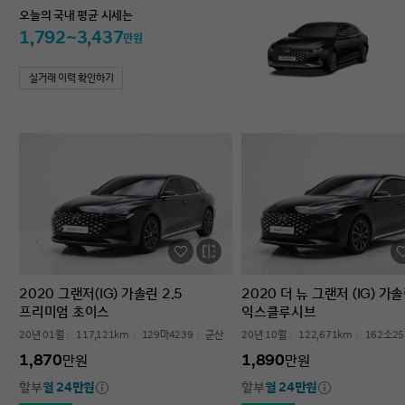
오늘의 국내 평균 시세는
1,792~3,437
만원
실거래 이력 확인하기
2020 그랜저(IG) 가솔린 2.5
2020 더 뉴 그랜저 (IG) 가솔
프리미엄 초이스
익스클루시브
20년 01월
117,121km
129마4239
군산
20년 10월
122,671km
162소25
1,870
1,890
만원
만원
할부
월 24만원
할부
월 24만원