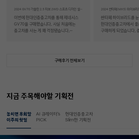
후기
2024 GV70 가솔린 2.5 터보 2WD 스포츠 디자인 셀렉션Ⅱ
이번에 현대인증중고차를 통해 제네시스
싼타페 하이브리드를 
GV70을 구매했습니다. 사실 처음에는
현대인증중고차에서 좋
중고차를 사는 게 꽤 걱정됐습니다.
구매하게 되었습니다. 
자동차에 대해 잘 아는 편이 아니라 사고
반 걱정 반으로 진행했는
이력이나 차량 상태, 침수 여부 같은 걸
너무 만족스러워서 후기 남
제가 제대로 판단할 수 있을지 자신이
차량 품질이 정말 대단
없었기 때문입니다. 일반 중고차 후기를
해도 믿을 정도로 내외
구매후기 전체보기
보면 예상과 달라서 후회했다는 이야기도
뛰어났고, 하이브리드 
종종 있어서 더 망설여졌습니다. 그러다
주행 성능까지 완전 새 
현대인증중고차를 알게 되어 GV70을
그대로였습니다. 현대가
선택하게 됐는데, 가장 좋았던 점은 차량
인증한 차량이라 그런지
상태에 대한 정보가 비교적 투명하게
됩니다. 결제 과정도 깔끔했습니다.
지금 주목해야할 기획전
제공돼서 불안감이 많이 줄었다는
불필요한 흥정이나 유도
점입니다. 실제로 차량을 받아보니 외관과
군더더기 없어서 만족스
실내 모두 깔끔했고, 사진으로 보던 것보다
절차 없이 신속하게 진
놓치면 후회할
AI 큐레이터's
현대인증중고차
상태가 더 좋아서 만족도가 높았습니다.
없이 구매할 수 있었습니다. 마
이주의 핫딜
PICK
Slim한 기획전
중고차지만 관리가 잘 된 차량이라는
배송 서비스까지 훌륭했
느낌이 확실히 들었습니다. 무엇보다
시간에 맞춰 안전하고 
좋았던 건 ‘중고차인데도 걱정이 거의
도착해 기분 좋게 차를 