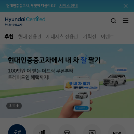
서비스 안내
현대인증중고차, 무엇이 다를까요?
추천
현대 전용관
제네시스 전용관
기획전
이벤트
3
/
5