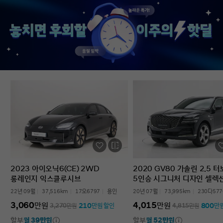
없었다’는 점입니다. 차를 잘 모르는 사람
인증중고차 구매였는데
입장에서는 어디를 봐야 할지부터
완벽한 경험이었습니다.
막막한데, 그런 부담이 많이 줄었습니다.
고민하는 사람 있으면 
온라인으로 비교하고 구매까지 진행할 수
현대인증중고차 추천할 
있어서 시간적으로도 편했고, 직장인
차량 보내주셔서 감사합
입장에서는 이 부분이 특히
장점이었습니다. 결과적으로는 매우
만족스러운 선택이었습니다. 중고차는
어디서 사느냐가 정말 중요하다는 걸
느꼈고, GV70도 상태가 좋아 오래 탈 수
있을 것 같습니다. 중고차 구매가
처음이거나 차량 상태 확인이 어려운
분들에게는 현대인증중고차를 충분히
고려해볼 만하다고 생각합니다.
2023 아이오닉6(CE) 2WD
2020 GV80 가솔린 2.5 
롱레인지 익스클루시브
5인승 시그니처 디자인 셀렉
22년 09월
37,516km
17오6797
용인
20년 07월
73,995km
230다577
3,060
4,015
만원
만원
210
800
3,270
만원
만원 할인
4,815
만원
만
할부
월 39만원
할부
월 52만원