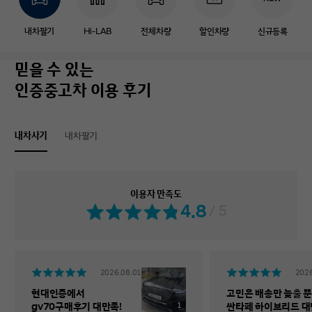
내차팔기
Hi-LAB
전체차량
할인차량
신규등록
믿을 수 있는
인증중고차 이용 후기
내차사기
내차팔기
이용자 만족도
4.8
/ 5
2026.08.01
2026
현대인증에서
고민은 배송만 늦출 뿐
1
gv70구매후기 대만족!
싼타페 하이브리드 