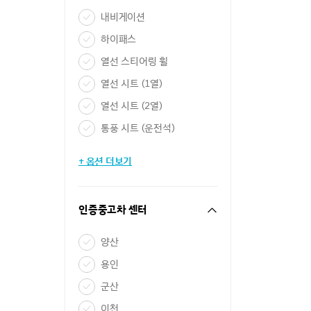
내비게이션
하이패스
열선 스티어링 휠
열선 시트 (1열)
열선 시트 (2열)
통풍 시트 (운전석)
+ 옵션 더보기
인증중고차 센터
양산
용인
군산
이천