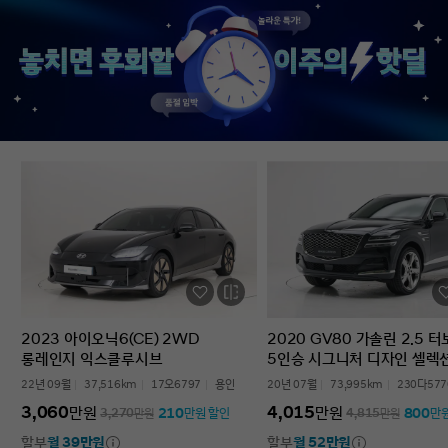
없었다’는 점입니다. 차를 잘 모르는 사람
인증중고차 구매였는데
입장에서는 어디를 봐야 할지부터
완벽한 경험이었습니다.
막막한데, 그런 부담이 많이 줄었습니다.
고민하는 사람 있으면 
온라인으로 비교하고 구매까지 진행할 수
현대인증중고차 추천할 
있어서 시간적으로도 편했고, 직장인
차량 보내주셔서 감사합
입장에서는 이 부분이 특히
장점이었습니다. 결과적으로는 매우
만족스러운 선택이었습니다. 중고차는
어디서 사느냐가 정말 중요하다는 걸
느꼈고, GV70도 상태가 좋아 오래 탈 수
있을 것 같습니다. 중고차 구매가
처음이거나 차량 상태 확인이 어려운
분들에게는 현대인증중고차를 충분히
고려해볼 만하다고 생각합니다.
2023 아이오닉6(CE) 2WD
2020 GV80 가솔린 2.5 
롱레인지 익스클루시브
5인승 시그니처 디자인 셀렉
22년 09월
37,516km
17오6797
용인
20년 07월
73,995km
230다577
3,060
4,015
만원
만원
210
800
3,270
만원
만원 할인
4,815
만원
만
할부
월 39만원
할부
월 52만원