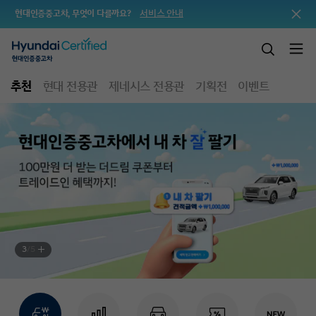
서비스 안내
현대인증중고차, 무엇이 다를까요?
추천
현대 전용관
제네시스 전용관
기획전
이벤트
3
/
5