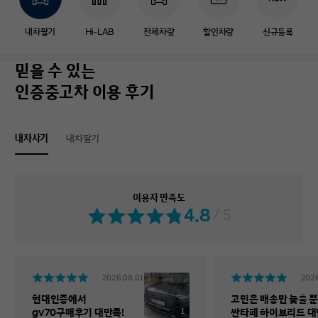
내차팔기
Hi-LAB
전체차량
할인차량
신규등록
믿을 수 있는
인증중고차 이용 후기
내차사기
내차팔기
이용자 만족도
4.8
/ 5
2026.08.01
2026
현대인증에서
고민은 배송만 늦출 뿐
1
gv70구매후기 대만족!
싼타페 하이브리드 