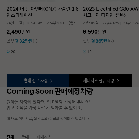
2024 더 뉴 아반떼(CN7) 가솔린 1.6
2023 Electrified G80 A
인스퍼레이션
시그니처 디자인 셀렉션
24년 01월
16,545km
274부2691
양산
23년 05월
27,449km
21누9324
2,490
6,590
만원
만원
할부
월 32만원
할부
월 86만원
20
12
현대
신규 차량
제네시스
신규 차량
Coming Soon 판매예정차량
원하는 차량이 있다면, 입고알림 신청해 두세요!
입고 소식을 가장 빠르게 받아볼 수 있어요.
※ 대표 이미지로, 실제 모델/등급과 상이할 수 있습니다.
전체
현대
제네시스