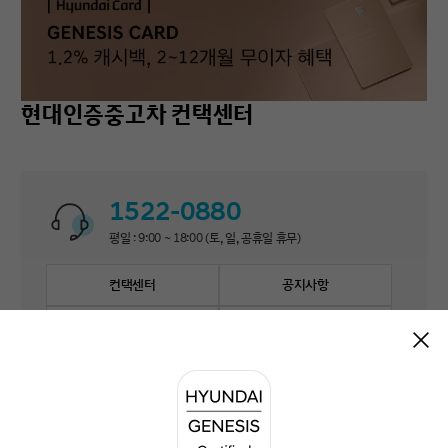
현대인증중고차 컨택센터
1522-0880
평일 : 9:00 ~ 18:00 (토, 일, 공휴일 휴무)
컨택센터
공지사항
자주 묻는 질문
1:1 문의