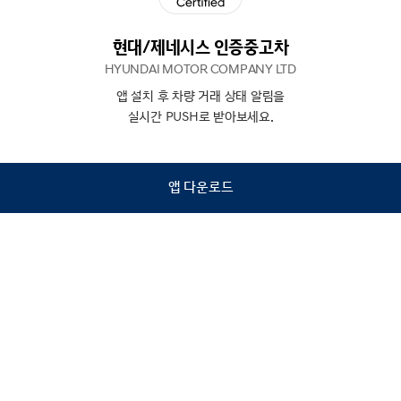
현대/제네시스 인증중고차
HYUNDAI MOTOR COMPANY LTD
앱 설치 후 차량 거래 상태 알림을
N
상담
실시간 PUSH로 받아보세요.
하기
앱 다운로드
홈
내차팔기
검색
관심차량
마이페이지
Copyright © Hyundai Motor Company.
All Rights Reserved.
이용약관
개인정보처리방침
인증중고차 컨택센터
금융소비자보호
사업자정보