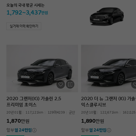
오늘의 국내 평균 시세는
1,792~3,437
만원
실거래 이력 확인하기
2020 그랜저(IG) 가솔린 2.5
2020 더 뉴 그랜저 (IG) 가솔
프리미엄 초이스
익스클루시브
20년 01월
117,121km
129마4239
군산
20년 10월
122,671km
162소25
1,870
1,890
만원
만원
할부
월 24만원
할부
월 24만원