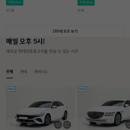
가격 Slim
가격 Slim
15
9
185대 모두 보기
매일 오후 5시!
새로운 현대인증중고차를 만날 수 있는 시간
전체
현대
제네시스
New
New