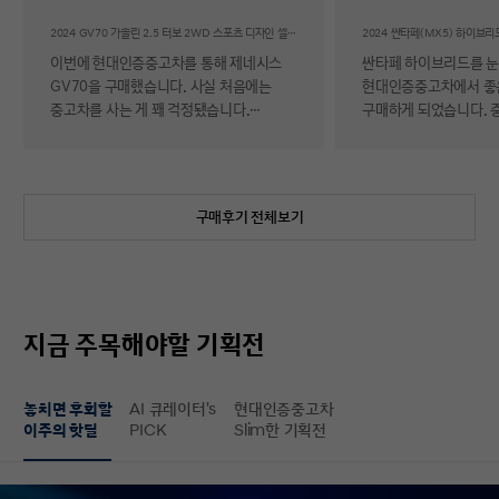
후기
2024 GV70 가솔린 2.5 터보 2WD 스포츠 디자인 셀렉션Ⅱ
이번에 현대인증중고차를 통해 제네시스
싼타페 하이브리드를 
GV70을 구매했습니다. 사실 처음에는
현대인증중고차에서 좋
중고차를 사는 게 꽤 걱정됐습니다.
구매하게 되었습니다. 
자동차에 대해 잘 아는 편이 아니라 사고
반 걱정 반으로 진행했는
이력이나 차량 상태, 침수 여부 같은 걸
너무 만족스러워서 후기 남
제가 제대로 판단할 수 있을지 자신이
차량 품질이 정말 대단
없었기 때문입니다. 일반 중고차 후기를
해도 믿을 정도로 내외
구매후기 전체보기
보면 예상과 달라서 후회했다는 이야기도
뛰어났고, 하이브리드 
종종 있어서 더 망설여졌습니다. 그러다
주행 성능까지 완전 새 
현대인증중고차를 알게 되어 GV70을
그대로였습니다. 현대가
선택하게 됐는데, 가장 좋았던 점은 차량
인증한 차량이라 그런지
상태에 대한 정보가 비교적 투명하게
됩니다. 결제 과정도 깔끔했습니다.
지금 주목해야할 기획전
제공돼서 불안감이 많이 줄었다는
불필요한 흥정이나 유도
점입니다. 실제로 차량을 받아보니 외관과
군더더기 없어서 만족스
실내 모두 깔끔했고, 사진으로 보던 것보다
절차 없이 신속하게 진
놓치면 후회할
AI 큐레이터's
현대인증중고차
상태가 더 좋아서 만족도가 높았습니다.
없이 구매할 수 있었습니다. 마
이주의 핫딜
PICK
Slim한 기획전
중고차지만 관리가 잘 된 차량이라는
배송 서비스까지 훌륭했
느낌이 확실히 들었습니다. 무엇보다
시간에 맞춰 안전하고 
좋았던 건 ‘중고차인데도 걱정이 거의
도착해 기분 좋게 차를 