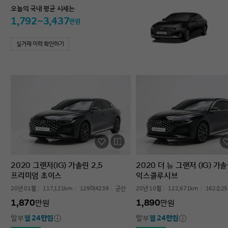
오늘의 국내 평균 시세는
1,792~3,437
만원
실거래 이력 확인하기
2020 그랜저(IG) 가솔린 2.5
2020 더 뉴 그랜저 (IG) 가솔
프리미엄 초이스
익스클루시브
20년 01월
117,121km
129마4239
군산
20년 10월
122,671km
162소25
1,870
1,890
만원
만원
할부
월 24만원
할부
월 24만원