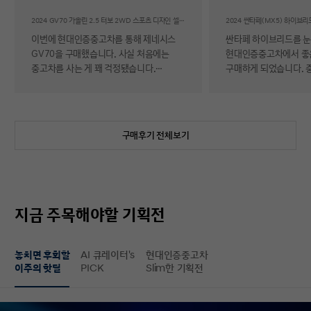
후기
2024 GV70 가솔린 2.5 터보 2WD 스포츠 디자인 셀렉션Ⅱ
이번에 현대인증중고차를 통해 제네시스
싼타페 하이브리드를 
GV70을 구매했습니다. 사실 처음에는
현대인증중고차에서 좋
중고차를 사는 게 꽤 걱정됐습니다.
구매하게 되었습니다. 
자동차에 대해 잘 아는 편이 아니라 사고
반 걱정 반으로 진행했는
이력이나 차량 상태, 침수 여부 같은 걸
너무 만족스러워서 후기 남
제가 제대로 판단할 수 있을지 자신이
차량 품질이 정말 대단
없었기 때문입니다. 일반 중고차 후기를
해도 믿을 정도로 내외
구매후기 전체보기
보면 예상과 달라서 후회했다는 이야기도
뛰어났고, 하이브리드 
종종 있어서 더 망설여졌습니다. 그러다
주행 성능까지 완전 새 
현대인증중고차를 알게 되어 GV70을
그대로였습니다. 현대가
선택하게 됐는데, 가장 좋았던 점은 차량
인증한 차량이라 그런지
상태에 대한 정보가 비교적 투명하게
됩니다. 결제 과정도 깔끔했습니다.
지금 주목해야할 기획전
제공돼서 불안감이 많이 줄었다는
불필요한 흥정이나 유도
점입니다. 실제로 차량을 받아보니 외관과
군더더기 없어서 만족스
실내 모두 깔끔했고, 사진으로 보던 것보다
절차 없이 신속하게 진
놓치면 후회할
AI 큐레이터's
현대인증중고차
상태가 더 좋아서 만족도가 높았습니다.
없이 구매할 수 있었습니다. 마
이주의 핫딜
PICK
Slim한 기획전
중고차지만 관리가 잘 된 차량이라는
배송 서비스까지 훌륭했
느낌이 확실히 들었습니다. 무엇보다
시간에 맞춰 안전하고 
좋았던 건 ‘중고차인데도 걱정이 거의
도착해 기분 좋게 차를 