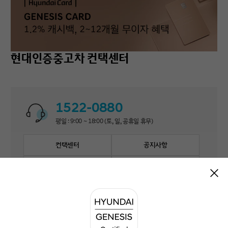
현대인증중고차 컨택센터
1522-0880
평일 : 9:00 ~ 18:00 (토, 일, 공휴일 휴무)
컨택센터
공지사항
자주 묻는 질문
1:1 문의