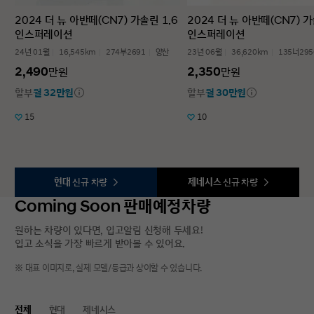
2024 더 뉴 아반떼(CN7) 가솔린 1.6
2024 더 뉴 아반떼(CN7) 가
인스퍼레이션
인스퍼레이션
24년 01월
16,545km
274부2691
양산
23년 06월
36,620km
135너295
2,490
2,350
만원
만원
할부
월 32만원
할부
월 30만원
15
10
현대
신규 차량
제네시스
신규 차량
Coming Soon 판매예정차량
원하는 차량이 있다면, 입고알림 신청해 두세요!
입고 소식을 가장 빠르게 받아볼 수 있어요.
※ 대표 이미지로, 실제 모델/등급과 상이할 수 있습니다.
전체
현대
제네시스