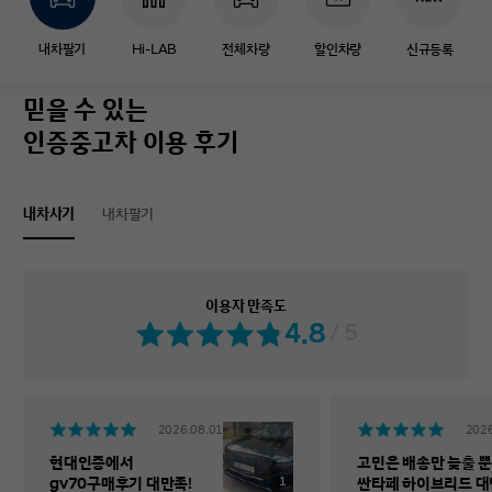
내차팔기
Hi-LAB
전체차량
할인차량
신규등록
믿을 수 있는
인증중고차 이용 후기
내차사기
내차팔기
이용자 만족도
4.8
/ 5
2026.08.01
2026
현대인증에서
고민은 배송만 늦출 뿐
1
gv70구매후기 대만족!
싼타페 하이브리드 