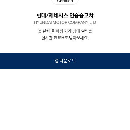
현대/제네시스 인증중고차
HYUNDAI MOTOR COMPANY LTD
앱 설치 후 차량 거래 상태 알림을
N
상담
실시간 PUSH로 받아보세요.
하기
앱 다운로드
홈
내차팔기
검색
관심차량
마이페이지
Copyright © Hyundai Motor Company.
All Rights Reserved.
이용약관
개인정보처리방침
인증중고차 컨택센터
금융소비자보호
사업자정보