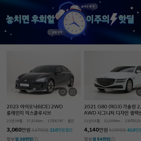
없었다’는 점입니다. 차를 잘 모르는 사람
인증중고차 구매였는데
입장에서는 어디를 봐야 할지부터
완벽한 경험이었습니다.
막막한데, 그런 부담이 많이 줄었습니다.
고민하는 사람 있으면 
온라인으로 비교하고 구매까지 진행할 수
현대인증중고차 추천할 
있어서 시간적으로도 편했고, 직장인
차량 보내주셔서 감사합
입장에서는 이 부분이 특히
장점이었습니다. 결과적으로는 매우
만족스러운 선택이었습니다. 중고차는
어디서 사느냐가 정말 중요하다는 걸
느꼈고, GV70도 상태가 좋아 오래 탈 수
있을 것 같습니다. 중고차 구매가
처음이거나 차량 상태 확인이 어려운
분들에게는 현대인증중고차를 충분히
고려해볼 만하다고 생각합니다.
2023 아이오닉6(CE) 2WD
2021 G80 (RG3) 가솔린 2
롱레인지 익스클루시브
AWD 시그니처 디자인 셀렉
22년 09월
37,516km
17오6797
용인
21년 05월
32,009km
235마323
3,060
4,140
만원
만원
210
410
3,270
만원
만원 할인
4,550
만원
만
할부
월 39만원
할부
월 54만원