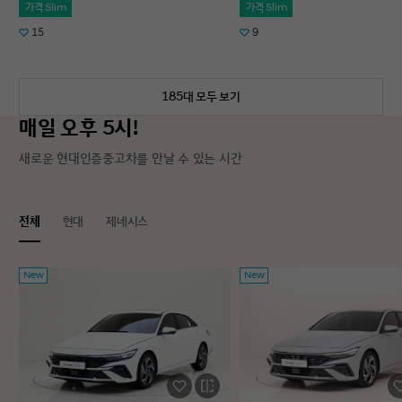
가격 Slim
가격 Slim
15
9
185대 모두 보기
매일 오후 5시!
새로운 현대인증중고차를 만날 수 있는 시간
전체
현대
제네시스
New
New