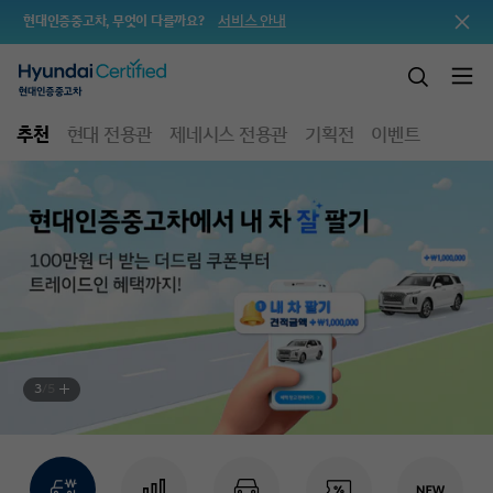
서비스 안내
현대인증중고차, 무엇이 다를까요?
추천
현대 전용관
제네시스 전용관
기획전
이벤트
3
/
5