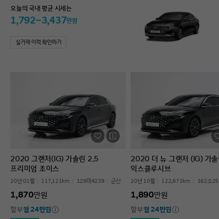
오늘의 국내 평균 시세는
1,792~3,437
만원
실거래 이력 확인하기
2020 그랜저(IG) 가솔린 2.5
2020 더 뉴 그랜저 (IG) 가솔
프리미엄 초이스
익스클루시브
20년 01월
117,121km
129마4239
군산
20년 10월
122,671km
162소25
1,870
1,890
만원
만원
할부
월 24만원
할부
월 24만원