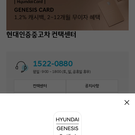
현대인증중고차 컨택센터
1522-0880
평일 : 9:00 ~ 18:00 (토, 일, 공휴일 휴무)
컨택센터
공지사항
자주 묻는 질문
1:1 문의