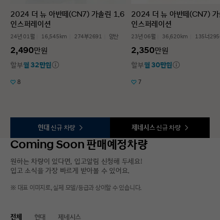
2024 더 뉴 아반떼(CN7) 가솔린 1.6
2024 더 뉴 아반떼(CN7) 가
인스퍼레이션
인스퍼레이션
24년 01월
16,545km
274부2691
양산
23년 06월
36,620km
135너295
2,490
2,350
만원
만원
할부
월 32만원
할부
월 30만원
8
7
현대
신규 차량
제네시스
신규 차량
Coming Soon 판매예정차량
원하는 차량이 있다면, 입고알림 신청해 두세요!
입고 소식을 가장 빠르게 받아볼 수 있어요.
※ 대표 이미지로, 실제 모델/등급과 상이할 수 있습니다.
전체
현대
제네시스