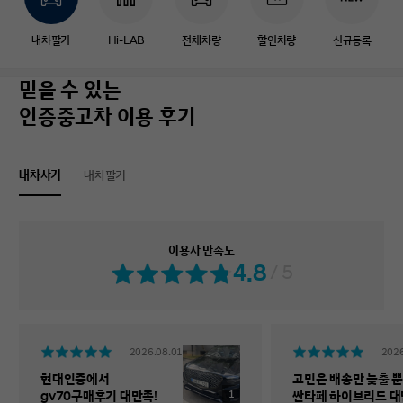
내차팔기
Hi-LAB
전체차량
할인차량
신규등록
믿을 수 있는
인증중고차 이용 후기
내차사기
내차팔기
이용자 만족도
4.8
/ 5
2026.08.01
2026
현대인증에서
고민은 배송만 늦출 뿐
1
gv70구매후기 대만족!
싼타페 하이브리드 