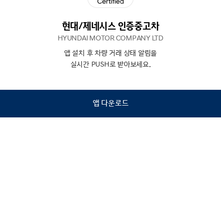
현대/제네시스 인증중고차
HYUNDAI MOTOR COMPANY LTD
앱 설치 후 차량 거래 상태 알림을
N
상담
실시간 PUSH로 받아보세요.
하기
앱 다운로드
홈
내차팔기
검색
관심차량
마이페이지
Copyright © Hyundai Motor Company.
All Rights Reserved.
이용약관
개인정보처리방침
인증중고차 컨택센터
금융소비자보호
사업자정보