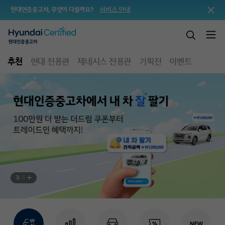
서비스 안내
현대인증중고차, 무엇이 다를까요?
추천
현대 전용관
제네시스 전용관
기획전
이벤트
3
/
5