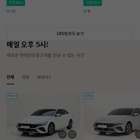
가격 Slim
가격 Slim
15
9
185대 모두 보기
매일 오후 5시!
새로운 현대인증중고차를 만날 수 있는 시간
전체
현대
제네시스
New
New