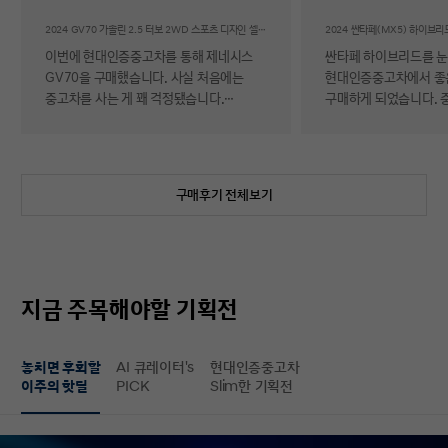
후기
2024 GV70 가솔린 2.5 터보 2WD 스포츠 디자인 셀렉션Ⅱ
이번에 현대인증중고차를 통해 제네시스
싼타페 하이브리드를 
GV70을 구매했습니다. 사실 처음에는
현대인증중고차에서 좋
중고차를 사는 게 꽤 걱정됐습니다.
구매하게 되었습니다. 
자동차에 대해 잘 아는 편이 아니라 사고
반 걱정 반으로 진행했는
이력이나 차량 상태, 침수 여부 같은 걸
너무 만족스러워서 후기 남
제가 제대로 판단할 수 있을지 자신이
차량 품질이 정말 대단
없었기 때문입니다. 일반 중고차 후기를
해도 믿을 정도로 내외
구매후기 전체보기
보면 예상과 달라서 후회했다는 이야기도
뛰어났고, 하이브리드 
종종 있어서 더 망설여졌습니다. 그러다
주행 성능까지 완전 새 
현대인증중고차를 알게 되어 GV70을
그대로였습니다. 현대가
선택하게 됐는데, 가장 좋았던 점은 차량
인증한 차량이라 그런지
상태에 대한 정보가 비교적 투명하게
됩니다. 결제 과정도 깔끔했습니다.
지금 주목해야할 기획전
제공돼서 불안감이 많이 줄었다는
불필요한 흥정이나 유도
점입니다. 실제로 차량을 받아보니 외관과
군더더기 없어서 만족스
실내 모두 깔끔했고, 사진으로 보던 것보다
절차 없이 신속하게 진
놓치면 후회할
AI 큐레이터's
현대인증중고차
상태가 더 좋아서 만족도가 높았습니다.
없이 구매할 수 있었습니다. 마
이주의 핫딜
PICK
Slim한 기획전
중고차지만 관리가 잘 된 차량이라는
배송 서비스까지 훌륭했
느낌이 확실히 들었습니다. 무엇보다
시간에 맞춰 안전하고 
좋았던 건 ‘중고차인데도 걱정이 거의
도착해 기분 좋게 차를 