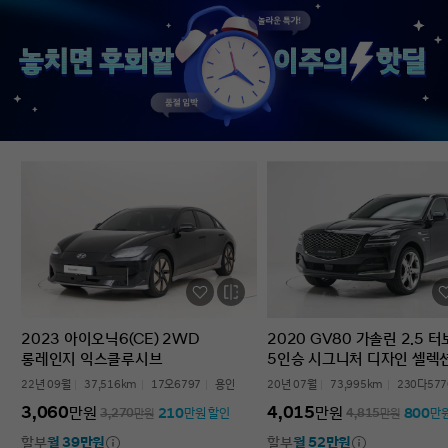
없었다’는 점입니다. 차를 잘 모르는 사람
인증중고차 구매였는데
입장에서는 어디를 봐야 할지부터
완벽한 경험이었습니다.
막막한데, 그런 부담이 많이 줄었습니다.
고민하는 사람 있으면 
온라인으로 비교하고 구매까지 진행할 수
현대인증중고차 추천할 
있어서 시간적으로도 편했고, 직장인
차량 보내주셔서 감사합
입장에서는 이 부분이 특히
장점이었습니다. 결과적으로는 매우
만족스러운 선택이었습니다. 중고차는
어디서 사느냐가 정말 중요하다는 걸
느꼈고, GV70도 상태가 좋아 오래 탈 수
있을 것 같습니다. 중고차 구매가
처음이거나 차량 상태 확인이 어려운
분들에게는 현대인증중고차를 충분히
고려해볼 만하다고 생각합니다.
2023 아이오닉6(CE) 2WD
2020 GV80 가솔린 2.5 
롱레인지 익스클루시브
5인승 시그니처 디자인 셀렉
22년 09월
37,516km
17오6797
용인
20년 07월
73,995km
230다577
3,060
4,015
만원
만원
210
800
3,270
만원
만원 할인
4,815
만원
만
할부
월 39만원
할부
월 52만원