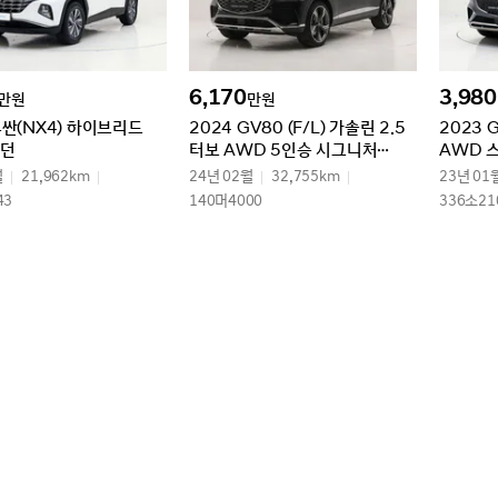
6,170
3,980
만원
만원
투싼(NX4) 하이브리드
2024 GV80 (F/L) 가솔린 2.5
2023 
모던
터보 AWD 5인승 시그니처
AWD 
디자인 셀렉션Ⅱ
월
21,962km
24년 02월
32,755km
23년 01
43
140머4000
336소21