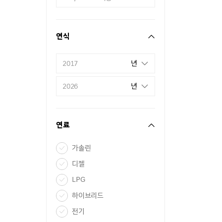
연식
년
2017
년
2026
연료
가솔린
디젤
LPG
하이브리드
전기