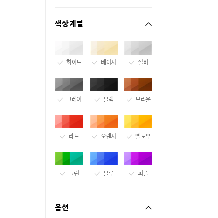
색상 계열
화이트
베이지
실버
그레이
블랙
브라운
레드
오렌지
옐로우
그린
블루
퍼플
옵션