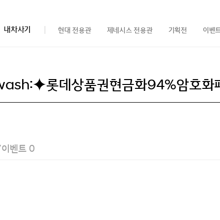
내차사기
현대 전용관
제네시스 전용관
기획전
이벤
/이벤트
0