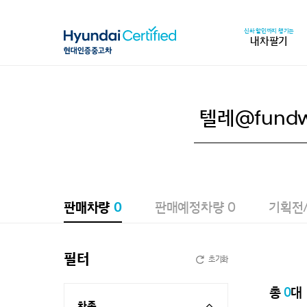
신차 할인까지 챙기는
내차팔기
판매차량
0
판매예정차량
0
기획전
필터
초기화
총
0
대
차종