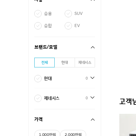
승용
SUV
승합
EV
브랜드/모델
전체
현대
제네시스
현대
0
제네시스
0
고객님
가격
1,000만원
2,000만원