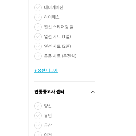
내비게이션
하이패스
열선 스티어링 휠
열선 시트 (1열)
열선 시트 (2열)
통풍 시트 (운전석)
+ 옵션 더보기
인증중고차 센터
양산
용인
군산
이천