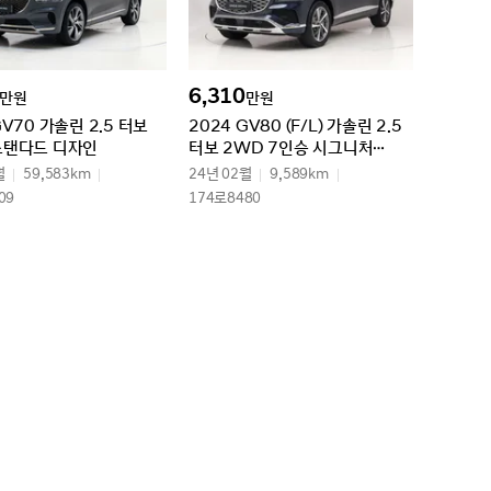
6,310
만원
만원
GV70 가솔린 2.5 터보
2024 GV80 (F/L) 가솔린 2.5
스탠다드 디자인
터보 2WD 7인승 시그니처
디자인 셀렉션Ⅱ
월
59,583km
24년 02월
9,589km
09
174로8480