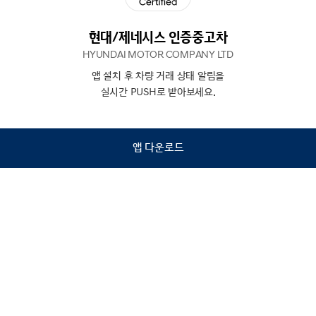
현대/제네시스 인증중고차
HYUNDAI MOTOR COMPANY LTD
앱 설치 후 차량 거래 상태 알림을
N
상담
실시간 PUSH로 받아보세요.
하기
앱 다운로드
홈
내차팔기
검색
관심차량
마이페이지
Copyright © Hyundai Motor Company.
All Rights Reserved.
이용약관
개인정보처리방침
인증중고차 컨택센터
금융소비자보호
사업자정보