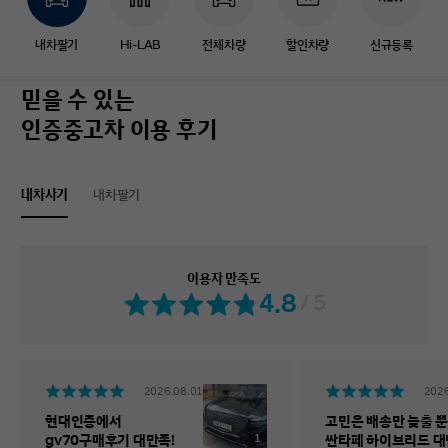
내차팔기
Hi-LAB
전체차량
할인차량
신규등록
믿을 수 있는
인증중고차 이용 후기
내차사기
내차팔기
이용자 만족도
4.8
/ 5
2026.08.01
2026
현대인증에서
고민은 배송만 늦출 뿐
1
gv70구매후기 대만족!
싼타페 하이브리드 