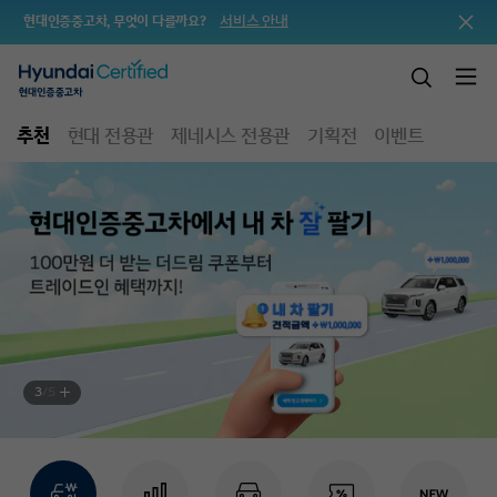
서비스 안내
현대인증중고차, 무엇이 다를까요?
추천
현대 전용관
제네시스 전용관
기획전
이벤트
3
/
5