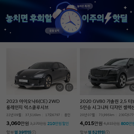
없었다’는 점입니다. 차를 잘 모르는 사람
인증중고차 구매였는데
입장에서는 어디를 봐야 할지부터
완벽한 경험이었습니다.
막막한데, 그런 부담이 많이 줄었습니다.
고민하는 사람 있으면 
온라인으로 비교하고 구매까지 진행할 수
현대인증중고차 추천할 
있어서 시간적으로도 편했고, 직장인
차량 보내주셔서 감사합
입장에서는 이 부분이 특히
장점이었습니다. 결과적으로는 매우
만족스러운 선택이었습니다. 중고차는
어디서 사느냐가 정말 중요하다는 걸
느꼈고, GV70도 상태가 좋아 오래 탈 수
있을 것 같습니다. 중고차 구매가
처음이거나 차량 상태 확인이 어려운
분들에게는 현대인증중고차를 충분히
고려해볼 만하다고 생각합니다.
2023 아이오닉6(CE) 2WD
2020 GV80 가솔린 2.5 
롱레인지 익스클루시브
5인승 시그니처 디자인 셀렉
22년 09월
37,516km
17오6797
용인
20년 07월
73,995km
230다577
3,060
4,015
만원
만원
210
800
3,270
만원
만원 할인
4,815
만원
만
할부
월 39만원
할부
월 52만원