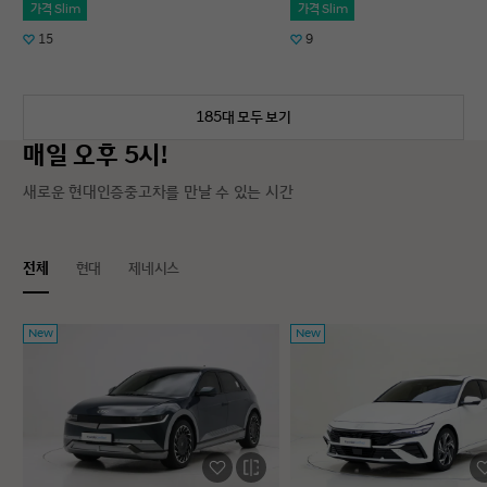
가격 Slim
가격 Slim
15
9
185대 모두 보기
매일 오후 5시!
새로운 현대인증중고차를 만날 수 있는 시간
전체
현대
제네시스
New
New