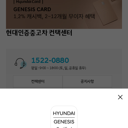
현대인증중고차 컨택센터
1522-0880
평일 : 9:00 ~ 18:00 (토, 일, 공휴일 휴무)
컨택센터
공지사항
자주 묻는 질문
1:1 문의