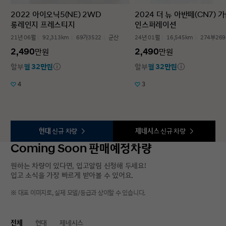
2022 아이오닉5(NE) 2WD
2024 더 뉴 아반떼(CN7) 가
롱레인지 프레스티지
인스퍼레이션
21년 06월
92,313km
69가3522
군산
24년 01월
16,545km
274부269
2,490
2,490
만원
만원
할부
월 32만원
할부
월 32만원
4
3
현대
신규 차량
제네시스
신규 차량
Coming Soon 판매예정차량
원하는 차량이 있다면, 입고알림 신청해 두세요!
입고 소식을 가장 빠르게 받아볼 수 있어요.
※ 대표 이미지로, 실제 모델/등급과 상이할 수 있습니다.
전체
현대
제네시스