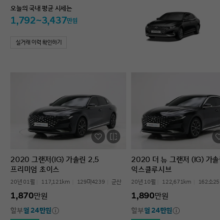
오늘의 국내 평균 시세는
1,792~3,437
만원
실거래 이력 확인하기
2020 그랜저(IG) 가솔린 2.5
2020 더 뉴 그랜저 (IG) 가솔
프리미엄 초이스
익스클루시브
20년 01월
117,121km
129마4239
군산
20년 10월
122,671km
162소25
1,870
1,890
만원
만원
할부
월 24만원
할부
월 24만원