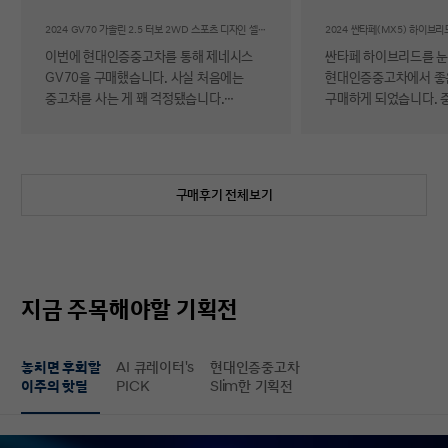
후기
2024 GV70 가솔린 2.5 터보 2WD 스포츠 디자인 셀렉션Ⅱ
이번에 현대인증중고차를 통해 제네시스
싼타페 하이브리드를 
GV70을 구매했습니다. 사실 처음에는
현대인증중고차에서 좋
중고차를 사는 게 꽤 걱정됐습니다.
구매하게 되었습니다. 
자동차에 대해 잘 아는 편이 아니라 사고
반 걱정 반으로 진행했는
이력이나 차량 상태, 침수 여부 같은 걸
너무 만족스러워서 후기 남
제가 제대로 판단할 수 있을지 자신이
차량 품질이 정말 대단
없었기 때문입니다. 일반 중고차 후기를
해도 믿을 정도로 내외
구매후기 전체보기
보면 예상과 달라서 후회했다는 이야기도
뛰어났고, 하이브리드 
종종 있어서 더 망설여졌습니다. 그러다
주행 성능까지 완전 새 
현대인증중고차를 알게 되어 GV70을
그대로였습니다. 현대가
선택하게 됐는데, 가장 좋았던 점은 차량
인증한 차량이라 그런지
상태에 대한 정보가 비교적 투명하게
됩니다. 결제 과정도 깔끔했습니다.
지금 주목해야할 기획전
제공돼서 불안감이 많이 줄었다는
불필요한 흥정이나 유도
점입니다. 실제로 차량을 받아보니 외관과
군더더기 없어서 만족스
실내 모두 깔끔했고, 사진으로 보던 것보다
절차 없이 신속하게 진
놓치면 후회할
AI 큐레이터's
현대인증중고차
상태가 더 좋아서 만족도가 높았습니다.
없이 구매할 수 있었습니다. 마
이주의 핫딜
PICK
Slim한 기획전
중고차지만 관리가 잘 된 차량이라는
배송 서비스까지 훌륭했
느낌이 확실히 들었습니다. 무엇보다
시간에 맞춰 안전하고 
좋았던 건 ‘중고차인데도 걱정이 거의
도착해 기분 좋게 차를 