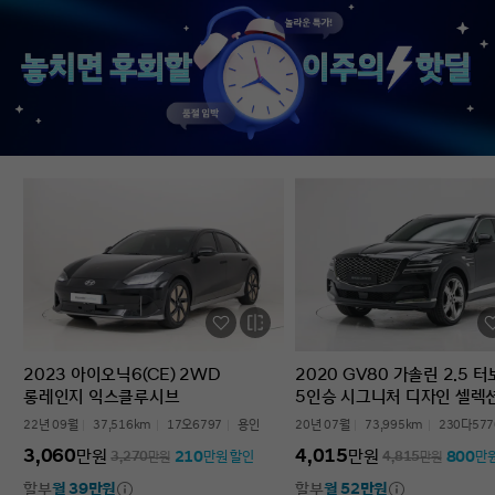
없었다’는 점입니다. 차를 잘 모르는 사람
인증중고차 구매였는데
입장에서는 어디를 봐야 할지부터
완벽한 경험이었습니다.
막막한데, 그런 부담이 많이 줄었습니다.
고민하는 사람 있으면 
온라인으로 비교하고 구매까지 진행할 수
현대인증중고차 추천할 
있어서 시간적으로도 편했고, 직장인
차량 보내주셔서 감사합
입장에서는 이 부분이 특히
장점이었습니다. 결과적으로는 매우
만족스러운 선택이었습니다. 중고차는
어디서 사느냐가 정말 중요하다는 걸
느꼈고, GV70도 상태가 좋아 오래 탈 수
있을 것 같습니다. 중고차 구매가
처음이거나 차량 상태 확인이 어려운
분들에게는 현대인증중고차를 충분히
고려해볼 만하다고 생각합니다.
2023 아이오닉6(CE) 2WD
2020 GV80 가솔린 2.5 
롱레인지 익스클루시브
5인승 시그니처 디자인 셀렉
22년 09월
37,516km
17오6797
용인
20년 07월
73,995km
230다577
3,060
4,015
만원
만원
210
800
3,270
만원
만원 할인
4,815
만원
만
할부
월 39만원
할부
월 52만원