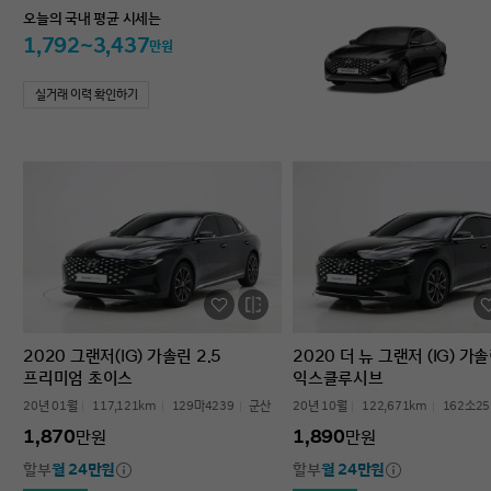
오늘의 국내 평균 시세는
1,792~3,437
만원
실거래 이력 확인하기
2020 그랜저(IG) 가솔린 2.5
2020 더 뉴 그랜저 (IG) 가솔
프리미엄 초이스
익스클루시브
20년 01월
117,121km
129마4239
군산
20년 10월
122,671km
162소25
1,870
1,890
만원
만원
할부
월 24만원
할부
월 24만원