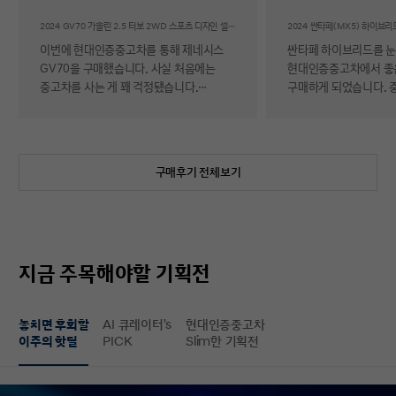
후기
2024 GV70 가솔린 2.5 터보 2WD 스포츠 디자인 셀렉션Ⅱ
이번에 현대인증중고차를 통해 제네시스
싼타페 하이브리드를 
GV70을 구매했습니다. 사실 처음에는
현대인증중고차에서 좋
중고차를 사는 게 꽤 걱정됐습니다.
구매하게 되었습니다. 
자동차에 대해 잘 아는 편이 아니라 사고
반 걱정 반으로 진행했는
이력이나 차량 상태, 침수 여부 같은 걸
너무 만족스러워서 후기 남
제가 제대로 판단할 수 있을지 자신이
차량 품질이 정말 대단
없었기 때문입니다. 일반 중고차 후기를
해도 믿을 정도로 내외
구매후기 전체보기
보면 예상과 달라서 후회했다는 이야기도
뛰어났고, 하이브리드 
종종 있어서 더 망설여졌습니다. 그러다
주행 성능까지 완전 새 
현대인증중고차를 알게 되어 GV70을
그대로였습니다. 현대가
선택하게 됐는데, 가장 좋았던 점은 차량
인증한 차량이라 그런지
상태에 대한 정보가 비교적 투명하게
됩니다. 결제 과정도 깔끔했습니다.
지금 주목해야할 기획전
제공돼서 불안감이 많이 줄었다는
불필요한 흥정이나 유도
점입니다. 실제로 차량을 받아보니 외관과
군더더기 없어서 만족스
실내 모두 깔끔했고, 사진으로 보던 것보다
절차 없이 신속하게 진
놓치면 후회할
AI 큐레이터's
현대인증중고차
상태가 더 좋아서 만족도가 높았습니다.
없이 구매할 수 있었습니다. 마
이주의 핫딜
PICK
Slim한 기획전
중고차지만 관리가 잘 된 차량이라는
배송 서비스까지 훌륭했
느낌이 확실히 들었습니다. 무엇보다
시간에 맞춰 안전하고 
좋았던 건 ‘중고차인데도 걱정이 거의
도착해 기분 좋게 차를 