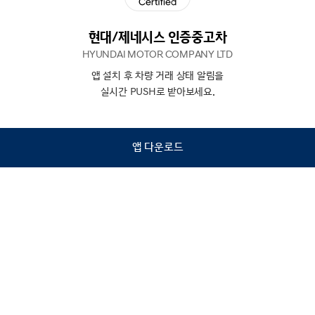
현대/제네시스 인증중고차
HYUNDAI MOTOR COMPANY LTD
앱 설치 후 차량 거래 상태 알림을
N
상담
실시간 PUSH로 받아보세요.
하기
앱 다운로드
홈
내차팔기
검색
관심차량
마이페이지
Copyright © Hyundai Motor Company.
All Rights Reserved.
이용약관
개인정보처리방침
인증중고차 컨택센터
금융소비자보호
사업자정보