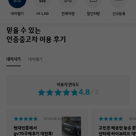
내차팔기
Hi-LAB
전체차량
할인차량
신규등록
믿을 수 있는
인증중고차 이용 후기
내차사기
내차팔기
이용자 만족도
4.8
/ 5
2026.08.01
2026
현대인증에서
고민은 배송만 늦출 뿐
1
gv70구매후기 대만족!
싼타페 하이브리드 