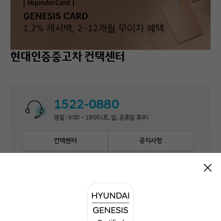
현대인증중고차 컨택센터
1522-0880
평일 : 9:00 ~ 18:00 (토, 일, 공휴일 휴무)
컨택센터
공지사항
자주 묻는 질문
1:1 문의