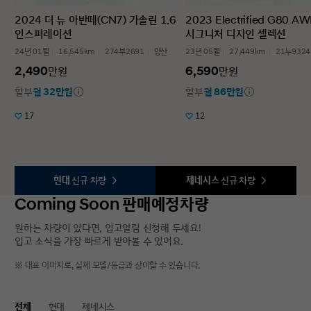
2024 더 뉴 아반떼(CN7) 가솔린 1.6
2023 Electrified G80 A
인스퍼레이션
시그니처 디자인 셀렉션
24년 01월
16,545km
274부2691
양산
23년 05월
27,449km
21누9324
2,490
6,590
만원
만원
할부
월 32만원
할부
월 86만원
17
12
현대
신규 차량
제네시스
신규 차량
Coming Soon 판매예정차량
원하는 차량이 있다면, 입고알림 신청해 두세요!
입고 소식을 가장 빠르게 받아볼 수 있어요.
※ 대표 이미지로, 실제 모델/등급과 상이할 수 있습니다.
전체
현대
제네시스