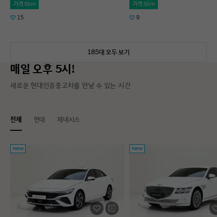
가격 Slim
가격 Slim
15
9
185대 모두 보기
매일 오후 5시!
새로운 현대인증중고차를 만날 수 있는 시간
전체
현대
제네시스
New
New