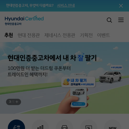
서비스 안내
현대인증중고차, 무엇이 다를까요?
추천
현대 전용관
제네시스 전용관
기획전
이벤트
3
/
5