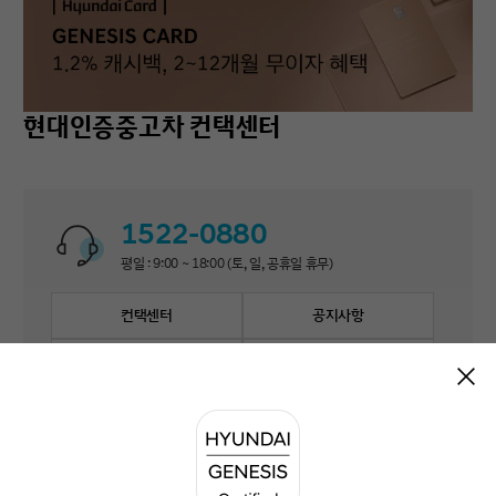
현대인증중고차 컨택센터
1522-0880
평일 : 9:00 ~ 18:00 (토, 일, 공휴일 휴무)
컨택센터
공지사항
자주 묻는 질문
1:1 문의