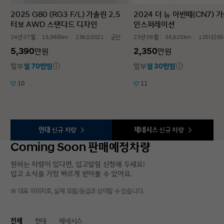
2025 G80 (RG3 F/L) 가솔린 2.5
2024 더 뉴 아반떼(CN7) 가
터보 AWD 스탠다드 디자인
인스퍼레이션
24년 07월
15,988km
236소5021
군산
23년 06월
36,620km
135너295
5,390
2,350
만원
만원
할부
월 70만원
할부
월 30만원
10
11
현대
신규 차량
제네시스
신규 차량
Coming Soon 판매예정차량
원하는 차량이 있다면, 입고알림 신청해 두세요!
입고 소식을 가장 빠르게 받아볼 수 있어요.
※ 대표 이미지로, 실제 모델/등급과 상이할 수 있습니다.
전체
현대
제네시스