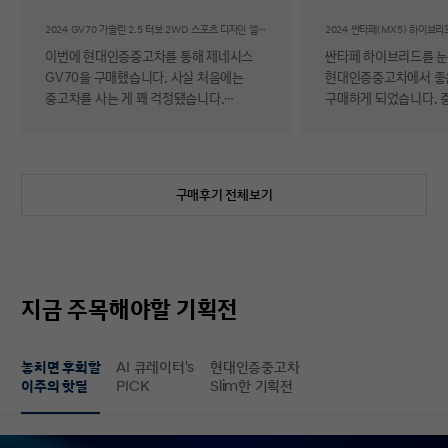
후기
2024 GV70 가솔린 2.5 터보 2WD 스포츠 디자인 셀렉션Ⅱ
이번에 현대인증중고차를 통해 제네시스
싼타페 하이브리드를 
GV70을 구매했습니다. 사실 처음에는
현대인증중고차에서 좋
중고차를 사는 게 꽤 걱정됐습니다.
구매하게 되었습니다. 
자동차에 대해 잘 아는 편이 아니라 사고
반 걱정 반으로 진행했는
이력이나 차량 상태, 침수 여부 같은 걸
너무 만족스러워서 후기 남
제가 제대로 판단할 수 있을지 자신이
차량 품질이 정말 대단
없었기 때문입니다. 일반 중고차 후기를
해도 믿을 정도로 내외
구매후기 전체보기
보면 예상과 달라서 후회했다는 이야기도
뛰어났고, 하이브리드 
종종 있어서 더 망설여졌습니다. 그러다
주행 성능까지 완전 새 
현대인증중고차를 알게 되어 GV70을
그대로였습니다. 현대가
선택하게 됐는데, 가장 좋았던 점은 차량
인증한 차량이라 그런지
상태에 대한 정보가 비교적 투명하게
됩니다. 결제 과정도 깔끔했습니다.
지금 주목해야할 기획전
제공돼서 불안감이 많이 줄었다는
불필요한 흥정이나 유도
점입니다. 실제로 차량을 받아보니 외관과
군더더기 없어서 만족스
실내 모두 깔끔했고, 사진으로 보던 것보다
절차 없이 신속하게 진
놓치면 후회할
AI 큐레이터's
현대인증중고차
상태가 더 좋아서 만족도가 높았습니다.
없이 구매할 수 있었습니다. 마
이주의 핫딜
PICK
Slim한 기획전
중고차지만 관리가 잘 된 차량이라는
배송 서비스까지 훌륭했
느낌이 확실히 들었습니다. 무엇보다
시간에 맞춰 안전하고 
좋았던 건 ‘중고차인데도 걱정이 거의
도착해 기분 좋게 차를 