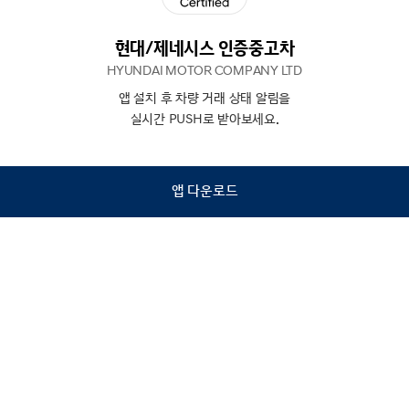
현대/제네시스 인증중고차
HYUNDAI MOTOR COMPANY LTD
앱 설치 후 차량 거래 상태 알림을
N
상담
실시간 PUSH로 받아보세요.
하기
앱 다운로드
홈
내차팔기
검색
관심차량
마이페이지
Copyright © Hyundai Motor Company.
All Rights Reserved.
이용약관
개인정보처리방침
인증중고차 컨택센터
금융소비자보호
사업자정보