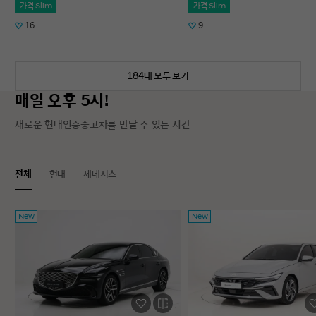
가격 Slim
가격 Slim
16
9
184대 모두 보기
매일 오후 5시!
새로운 현대인증중고차를 만날 수 있는 시간
전체
현대
제네시스
New
New