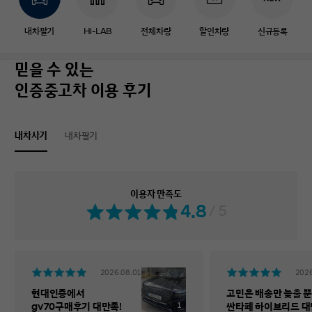
내차팔기
Hi-LAB
전체차량
할인차량
신규등록
믿을 수 있는
인증중고차 이용 후기
내차사기
내차팔기
이용자 만족도
4.8
/ 5
2026.08.01
2026
현대인증에서
고민은 배송만 늦출 뿐
1
gv70구매후기 대만족!
싼타페 하이브리드 