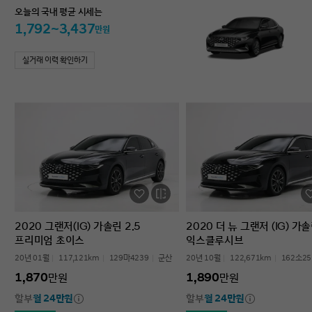
오늘의 국내 평균 시세는
1,792~3,437
만원
실거래 이력 확인하기
2020 그랜저(IG) 가솔린 2.5
2020 더 뉴 그랜저 (IG) 가솔
프리미엄 초이스
익스클루시브
20년 01월
117,121km
129마4239
군산
20년 10월
122,671km
162소25
1,870
1,890
만원
만원
할부
월 24만원
할부
월 24만원