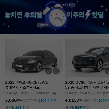
없었다’는 점입니다. 차를 잘 모르는 사람
인증중고차 구매였는데
입장에서는 어디를 봐야 할지부터
완벽한 경험이었습니다.
막막한데, 그런 부담이 많이 줄었습니다.
고민하는 사람 있으면 
온라인으로 비교하고 구매까지 진행할 수
현대인증중고차 추천할 
있어서 시간적으로도 편했고, 직장인
차량 보내주셔서 감사합
입장에서는 이 부분이 특히
장점이었습니다. 결과적으로는 매우
만족스러운 선택이었습니다. 중고차는
어디서 사느냐가 정말 중요하다는 걸
느꼈고, GV70도 상태가 좋아 오래 탈 수
있을 것 같습니다. 중고차 구매가
처음이거나 차량 상태 확인이 어려운
분들에게는 현대인증중고차를 충분히
고려해볼 만하다고 생각합니다.
2023 아이오닉6(CE) 2WD
2020 GV80 가솔린 2.5 
롱레인지 익스클루시브
5인승 시그니처 디자인 셀렉
22년 09월
37,516km
17오6797
용인
20년 07월
73,995km
230다577
3,060
4,015
만원
만원
210
800
3,270
만원
만원 할인
4,815
만원
만
할부
월 39만원
할부
월 52만원