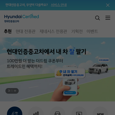
서비스 안내
현대인증중고차, 무엇이 다를까요?
추천
현대 전용관
제네시스 전용관
기획전
이벤트
3
/
5