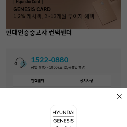
현대인증중고차 컨택센터
1522-0880
평일 : 9:00 ~ 18:00 (토, 일, 공휴일 휴무)
컨택센터
공지사항
자주 묻는 질문
1:1 문의