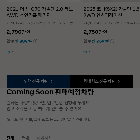
2021 더 뉴 G70 가솔린 2.0 터보
2025 코나(SX2) 가솔린 1.
AWD 천연가죽 패키지
2WD 인스퍼레이션
21년 06월
57,928km
201라5515
용인
24년 07월
18,375km
230루198
2,790
2,750
만원
만원
할부
월 36만원
할부
월 35만원
7
7
현대
신규 차량
제네시스
신규 차량
Coming Soon 판매예정차량
원하는 차량이 있다면, 입고알림 신청해 두세요!
입고 소식을 가장 빠르게 받아볼 수 있어요.
※ 대표 이미지로, 실제 모델/등급과 상이할 수 있습니다.
전체
현대
제네시스