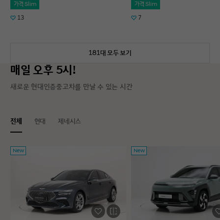
가격 Slim
가격 Slim
13
7
181대 모두 보기
매일 오후 5시!
새로운 현대인증중고차를 만날 수 있는 시간
전체
현대
제네시스
New
New