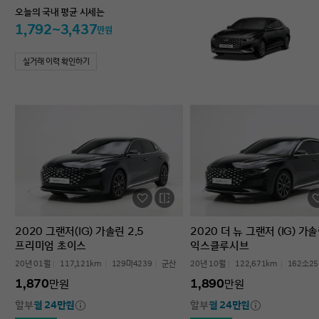
오늘의 국내 평균 시세는
1,792~3,437
만원
실거래 이력 확인하기
2020 그랜저(IG) 가솔린 2.5
2020 더 뉴 그랜저 (IG) 가솔
프리미엄 초이스
익스클루시브
20년 01월
117,121km
129마4239
군산
20년 10월
122,671km
162소25
1,870
1,890
만원
만원
할부
월 24만원
할부
월 24만원