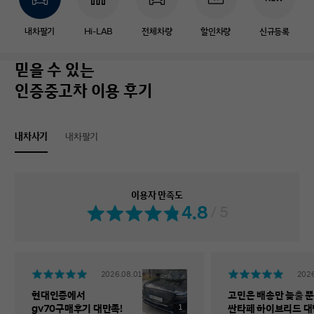
내차팔기
Hi-LAB
전체차량
할인차량
신규등록
믿을 수 있는
인증중고차 이용 후기
내차사기
내차팔기
이용자 만족도
4.8
/ 5
2026.08.01
2026
현대인증에서
고민은 배송만 늦출 뿐
1
gv70구매후기 대만족!
싼타페 하이브리드 