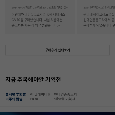
후기
2024 GV70 가솔린 2.5 터보 2WD 스포츠 디자인 셀렉션Ⅱ
이번에 현대인증중고차를 통해 제네시스
싼타페 하이브리드를 
GV70을 구매했습니다. 사실 처음에는
현대인증중고차에서 좋
중고차를 사는 게 꽤 걱정됐습니다.
구매하게 되었습니다. 
자동차에 대해 잘 아는 편이 아니라 사고
반 걱정 반으로 진행했는
이력이나 차량 상태, 침수 여부 같은 걸
너무 만족스러워서 후기 남
제가 제대로 판단할 수 있을지 자신이
차량 품질이 정말 대단
없었기 때문입니다. 일반 중고차 후기를
해도 믿을 정도로 내외
구매후기 전체보기
보면 예상과 달라서 후회했다는 이야기도
뛰어났고, 하이브리드 
종종 있어서 더 망설여졌습니다. 그러다
주행 성능까지 완전 새 
현대인증중고차를 알게 되어 GV70을
그대로였습니다. 현대가
선택하게 됐는데, 가장 좋았던 점은 차량
인증한 차량이라 그런지
상태에 대한 정보가 비교적 투명하게
됩니다. 결제 과정도 깔끔했습니다.
지금 주목해야할 기획전
제공돼서 불안감이 많이 줄었다는
불필요한 흥정이나 유도
점입니다. 실제로 차량을 받아보니 외관과
군더더기 없어서 만족스
실내 모두 깔끔했고, 사진으로 보던 것보다
절차 없이 신속하게 진
놓치면 후회할
AI 큐레이터's
현대인증중고차
상태가 더 좋아서 만족도가 높았습니다.
없이 구매할 수 있었습니다. 마
이주의 핫딜
PICK
Slim한 기획전
중고차지만 관리가 잘 된 차량이라는
배송 서비스까지 훌륭했
느낌이 확실히 들었습니다. 무엇보다
시간에 맞춰 안전하고 
좋았던 건 ‘중고차인데도 걱정이 거의
도착해 기분 좋게 차를 