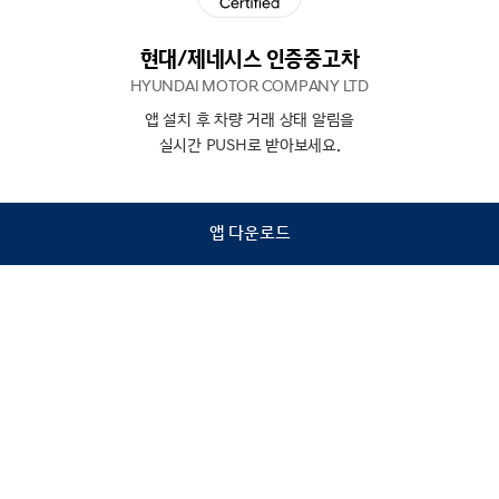
현대/제네시스 인증중고차
HYUNDAI MOTOR COMPANY LTD
앱 설치 후 차량 거래 상태 알림을
N
상담
실시간 PUSH로 받아보세요.
하기
앱 다운로드
홈
내차팔기
검색
관심차량
마이페이지
Copyright © Hyundai Motor Company.
All Rights Reserved.
이용약관
개인정보처리방침
인증중고차 컨택센터
금융소비자보호
사업자정보