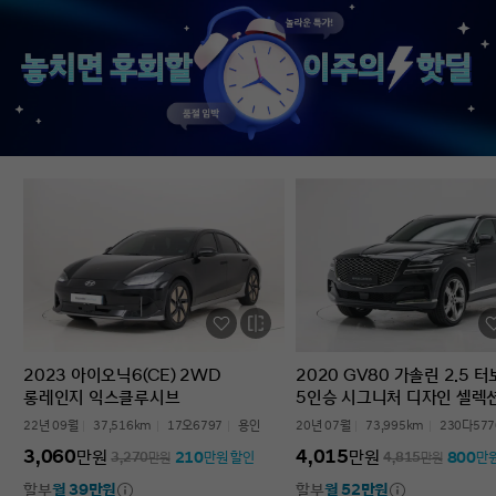
없었다’는 점입니다. 차를 잘 모르는 사람
인증중고차 구매였는데
입장에서는 어디를 봐야 할지부터
완벽한 경험이었습니다.
막막한데, 그런 부담이 많이 줄었습니다.
고민하는 사람 있으면 
온라인으로 비교하고 구매까지 진행할 수
현대인증중고차 추천할 
있어서 시간적으로도 편했고, 직장인
차량 보내주셔서 감사합
입장에서는 이 부분이 특히
장점이었습니다. 결과적으로는 매우
만족스러운 선택이었습니다. 중고차는
어디서 사느냐가 정말 중요하다는 걸
느꼈고, GV70도 상태가 좋아 오래 탈 수
있을 것 같습니다. 중고차 구매가
처음이거나 차량 상태 확인이 어려운
분들에게는 현대인증중고차를 충분히
고려해볼 만하다고 생각합니다.
2023 아이오닉6(CE) 2WD
2020 GV80 가솔린 2.5 
롱레인지 익스클루시브
5인승 시그니처 디자인 셀렉
22년 09월
37,516km
17오6797
용인
20년 07월
73,995km
230다577
3,060
4,015
만원
만원
210
800
3,270
만원
만원 할인
4,815
만원
만
할부
월 39만원
할부
월 52만원