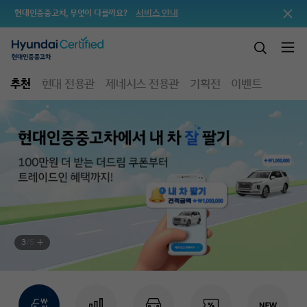
서비스 안내
현대인증중고차, 무엇이 다를까요?
추천
현대 전용관
제네시스 전용관
기획전
이벤트
3
/
5