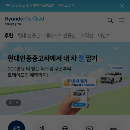
서비스 안내
현대인증중고차, 무엇이 다를까요?
추천
현대 전용관
제네시스 전용관
기획전
이벤트
3
/
5