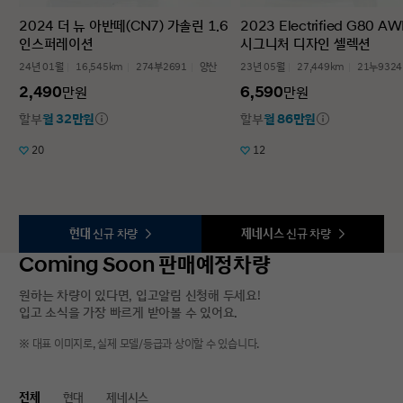
2024 더 뉴 아반떼(CN7) 가솔린 1.6
2023 Electrified G80 A
인스퍼레이션
시그니처 디자인 셀렉션
24년 01월
16,545km
274부2691
양산
23년 05월
27,449km
21누9324
2,490
6,590
만원
만원
할부
월 32만원
할부
월 86만원
20
12
현대
신규 차량
제네시스
신규 차량
Coming Soon 판매예정차량
원하는 차량이 있다면, 입고알림 신청해 두세요!
입고 소식을 가장 빠르게 받아볼 수 있어요.
※ 대표 이미지로, 실제 모델/등급과 상이할 수 있습니다.
전체
현대
제네시스