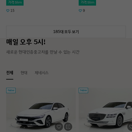
가격 Slim
가격 Slim
15
9
185대 모두 보기
매일 오후 5시!
새로운 현대인증중고차를 만날 수 있는 시간
전체
현대
제네시스
New
New