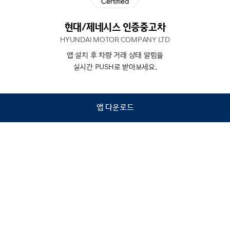
현대/제네시스 인증중고차
HYUNDAI MOTOR COMPANY LTD
앱 설치 후 차량 거래 상태 알림을
N
상담
실시간 PUSH로 받아보세요.
하기
앱 다운로드
홈
내차팔기
검색
관심차량
마이페이지
Copyright © Hyundai Motor Company.
All Rights Reserved.
이용약관
개인정보처리방침
인증중고차 컨택센터
금융소비자보호
사업자정보