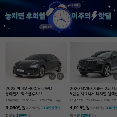
없었다’는 점입니다. 차를 잘 모르는 사람
인증중고차 구매였는데
입장에서는 어디를 봐야 할지부터
완벽한 경험이었습니다.
막막한데, 그런 부담이 많이 줄었습니다.
고민하는 사람 있으면 
온라인으로 비교하고 구매까지 진행할 수
현대인증중고차 추천할 
있어서 시간적으로도 편했고, 직장인
차량 보내주셔서 감사합
입장에서는 이 부분이 특히
장점이었습니다. 결과적으로는 매우
만족스러운 선택이었습니다. 중고차는
어디서 사느냐가 정말 중요하다는 걸
느꼈고, GV70도 상태가 좋아 오래 탈 수
있을 것 같습니다. 중고차 구매가
처음이거나 차량 상태 확인이 어려운
분들에게는 현대인증중고차를 충분히
고려해볼 만하다고 생각합니다.
2023 아이오닉6(CE) 2WD
2020 GV80 가솔린 2.5 
롱레인지 익스클루시브
5인승 시그니처 디자인 셀렉
22년 09월
37,516km
17오6797
용인
20년 07월
73,995km
230다577
3,060
4,015
만원
만원
210
800
3,270
만원
만원 할인
4,815
만원
만
할부
월 39만원
할부
월 52만원