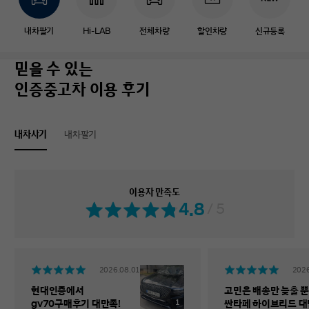
내차팔기
Hi-LAB
전체차량
할인차량
신규등록
믿을 수 있는
인증중고차 이용 후기
내차사기
내차팔기
이용자 만족도
4.8
/ 5
2026.08.01
2026
현대인증에서
고민은 배송만 늦출 뿐
1
gv70구매후기 대만족!
싼타페 하이브리드 