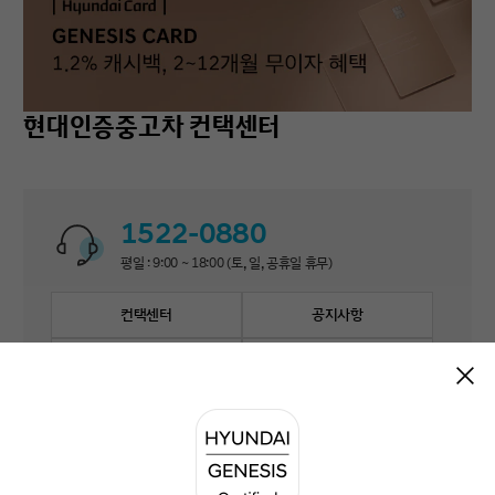
현대인증중고차 컨택센터
1522-0880
평일 : 9:00 ~ 18:00 (토, 일, 공휴일 휴무)
컨택센터
공지사항
자주 묻는 질문
1:1 문의