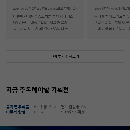
후기
2024 GV70 가솔린 2.5 터보 2WD 스포츠 디자인 셀렉션Ⅱ
이번에 현대인증중고차를 통해 제네시스
싼타페 하이브리드를 
GV70을 구매했습니다. 사실 처음에는
현대인증중고차에서 좋
중고차를 사는 게 꽤 걱정됐습니다.
구매하게 되었습니다. 
자동차에 대해 잘 아는 편이 아니라 사고
반 걱정 반으로 진행했는
이력이나 차량 상태, 침수 여부 같은 걸
너무 만족스러워서 후기 남
제가 제대로 판단할 수 있을지 자신이
차량 품질이 정말 대단
없었기 때문입니다. 일반 중고차 후기를
해도 믿을 정도로 내외
구매후기 전체보기
보면 예상과 달라서 후회했다는 이야기도
뛰어났고, 하이브리드 
종종 있어서 더 망설여졌습니다. 그러다
주행 성능까지 완전 새 
현대인증중고차를 알게 되어 GV70을
그대로였습니다. 현대가
선택하게 됐는데, 가장 좋았던 점은 차량
인증한 차량이라 그런지
상태에 대한 정보가 비교적 투명하게
됩니다. 결제 과정도 깔끔했습니다.
지금 주목해야할 기획전
제공돼서 불안감이 많이 줄었다는
불필요한 흥정이나 유도
점입니다. 실제로 차량을 받아보니 외관과
군더더기 없어서 만족스
실내 모두 깔끔했고, 사진으로 보던 것보다
절차 없이 신속하게 진
놓치면 후회할
AI 큐레이터's
현대인증중고차
상태가 더 좋아서 만족도가 높았습니다.
없이 구매할 수 있었습니다. 마
이주의 핫딜
PICK
Slim한 기획전
중고차지만 관리가 잘 된 차량이라는
배송 서비스까지 훌륭했
느낌이 확실히 들었습니다. 무엇보다
시간에 맞춰 안전하고 
좋았던 건 ‘중고차인데도 걱정이 거의
도착해 기분 좋게 차를 