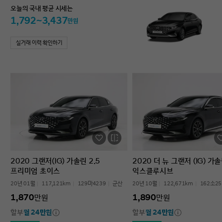
오늘의 국내 평균 시세는
1,792~3,437
만원
실거래 이력 확인하기
2020 그랜저(IG) 가솔린 2.5
2020 더 뉴 그랜저 (IG) 가솔
프리미엄 초이스
익스클루시브
20년 01월
117,121km
129마4239
군산
20년 10월
122,671km
162소25
1,870
1,890
만원
만원
할부
월 24만원
할부
월 24만원