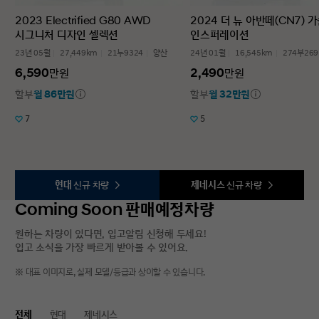
2023 Electrified G80 AWD
2024 더 뉴 아반떼(CN7) 가
시그니처 디자인 셀렉션
인스퍼레이션
23년 05월
27,449km
21누9324
양산
24년 01월
16,545km
274부269
6,590
2,490
만원
만원
할부
월 86만원
할부
월 32만원
7
5
현대
신규 차량
제네시스
신규 차량
Coming Soon 판매예정차량
원하는 차량이 있다면, 입고알림 신청해 두세요!
입고 소식을 가장 빠르게 받아볼 수 있어요.
※ 대표 이미지로, 실제 모델/등급과 상이할 수 있습니다.
전체
현대
제네시스