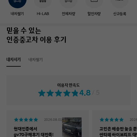
내차팔기
Hi-LAB
전체차량
할인차량
신규등록
믿을 수 있는
인증중고차 이용 후기
내차사기
내차팔기
이용자 만족도
4.8
/ 5
2026.08.01
2026
현대인증에서
고민은 배송만 늦출 뿐
1
gv70구매후기 대만족!
싼타페 하이브리드 