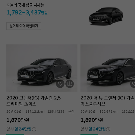
오늘의 국내 평균 시세는
1,792~3,437
만원
실거래 이력 확인하기
2020 그랜저(IG) 가솔린 2.5
2020 더 뉴 그랜저 (IG) 가솔
프리미엄 초이스
익스클루시브
20년 01월
117,121km
129마4239
군산
20년 10월
122,671km
162소25
1,870
1,890
만원
만원
할부
월 24만원
할부
월 24만원