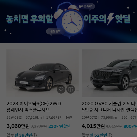
없었다’는 점입니다. 차를 잘 모르는 사람
인증중고차 구매였는데
입장에서는 어디를 봐야 할지부터
완벽한 경험이었습니다.
막막한데, 그런 부담이 많이 줄었습니다.
고민하는 사람 있으면 
온라인으로 비교하고 구매까지 진행할 수
현대인증중고차 추천할 
있어서 시간적으로도 편했고, 직장인
차량 보내주셔서 감사합
입장에서는 이 부분이 특히
장점이었습니다. 결과적으로는 매우
만족스러운 선택이었습니다. 중고차는
어디서 사느냐가 정말 중요하다는 걸
느꼈고, GV70도 상태가 좋아 오래 탈 수
있을 것 같습니다. 중고차 구매가
처음이거나 차량 상태 확인이 어려운
분들에게는 현대인증중고차를 충분히
고려해볼 만하다고 생각합니다.
2023 아이오닉6(CE) 2WD
2020 GV80 가솔린 2.5 
롱레인지 익스클루시브
5인승 시그니처 디자인 셀렉
22년 09월
37,516km
17오6797
용인
20년 07월
73,995km
230다577
3,060
4,015
만원
만원
210
800
3,270
만원
만원 할인
4,815
만원
만
할부
월 39만원
할부
월 52만원