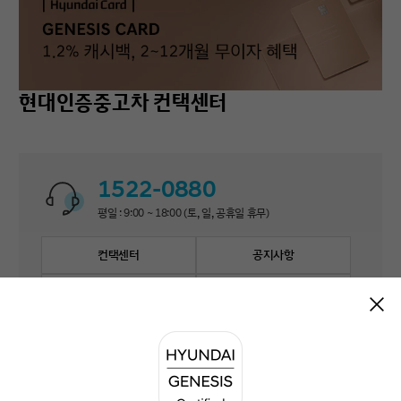
현대인증중고차 컨택센터
1522-0880
평일 : 9:00 ~ 18:00 (토, 일, 공휴일 휴무)
컨택센터
공지사항
자주 묻는 질문
1:1 문의