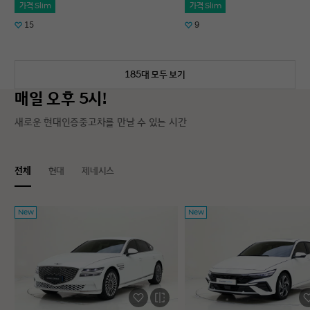
가격 Slim
가격 Slim
15
9
185대 모두 보기
매일 오후 5시!
새로운 현대인증중고차를 만날 수 있는 시간
전체
현대
제네시스
New
New