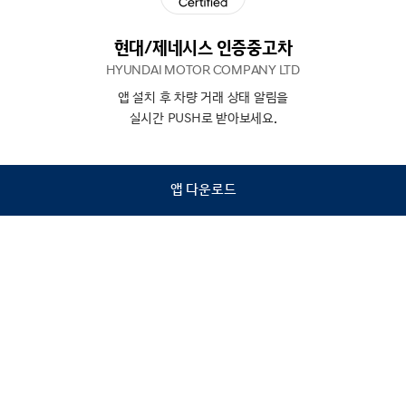
현대/제네시스 인증중고차
HYUNDAI MOTOR COMPANY LTD
앱 설치 후 차량 거래 상태 알림을
N
상담
실시간 PUSH로 받아보세요.
하기
앱 다운로드
홈
내차팔기
검색
관심차량
마이페이지
Copyright © Hyundai Motor Company.
All Rights Reserved.
이용약관
개인정보처리방침
인증중고차 컨택센터
금융소비자보호
사업자정보