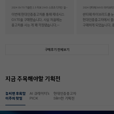
후기
2024 GV70 가솔린 2.5 터보 2WD 스포츠 디자인 셀렉션Ⅱ
이번에 현대인증중고차를 통해 제네시스
싼타페 하이브리드를 
GV70을 구매했습니다. 사실 처음에는
현대인증중고차에서 좋
중고차를 사는 게 꽤 걱정됐습니다.
구매하게 되었습니다. 
자동차에 대해 잘 아는 편이 아니라 사고
반 걱정 반으로 진행했는
이력이나 차량 상태, 침수 여부 같은 걸
너무 만족스러워서 후기 남
제가 제대로 판단할 수 있을지 자신이
차량 품질이 정말 대단
없었기 때문입니다. 일반 중고차 후기를
해도 믿을 정도로 내외
구매후기 전체보기
보면 예상과 달라서 후회했다는 이야기도
뛰어났고, 하이브리드 
종종 있어서 더 망설여졌습니다. 그러다
주행 성능까지 완전 새 
현대인증중고차를 알게 되어 GV70을
그대로였습니다. 현대가
선택하게 됐는데, 가장 좋았던 점은 차량
인증한 차량이라 그런지
상태에 대한 정보가 비교적 투명하게
됩니다. 결제 과정도 깔끔했습니다.
지금 주목해야할 기획전
제공돼서 불안감이 많이 줄었다는
불필요한 흥정이나 유도
점입니다. 실제로 차량을 받아보니 외관과
군더더기 없어서 만족스
실내 모두 깔끔했고, 사진으로 보던 것보다
절차 없이 신속하게 진
놓치면 후회할
AI 큐레이터's
현대인증중고차
상태가 더 좋아서 만족도가 높았습니다.
없이 구매할 수 있었습니다. 마
이주의 핫딜
PICK
Slim한 기획전
중고차지만 관리가 잘 된 차량이라는
배송 서비스까지 훌륭했
느낌이 확실히 들었습니다. 무엇보다
시간에 맞춰 안전하고 
좋았던 건 ‘중고차인데도 걱정이 거의
도착해 기분 좋게 차를 