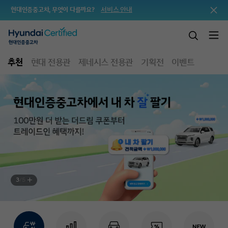
서비스 안내
현대인증중고차, 무엇이 다를까요?
추천
현대 전용관
제네시스 전용관
기획전
이벤트
3
/
5