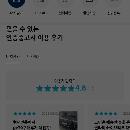
내차팔기
Hi-LAB
전체차량
할인차량
신규등록
믿을 수 있는
인증중고차 이용 후기
내차사기
내차팔기
이용자 만족도
4.8
/ 5
2026.08.01
2026
현대인증에서
고민은 배송만 늦출 뿐
1
gv70구매후기 대만족!
싼타페 하이브리드 