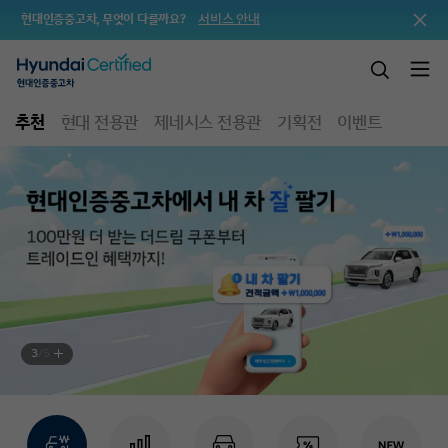
서비스 안내
현대인증중고차, 무엇이 다를까요?
추천
현대 전용관
제네시스 전용관
기획전
이벤트
3
/
5