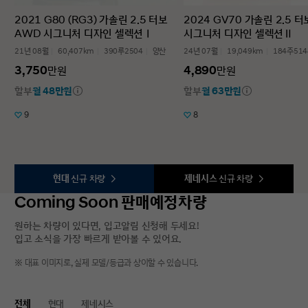
2021 G80 (RG3) 가솔린 2.5 터보
2024 GV70 가솔린 2.5 
AWD 시그니처 디자인 셀렉션Ⅰ
시그니처 디자인 셀렉션Ⅱ
21년 08월
60,407km
390루2504
양산
24년 07월
19,049km
184주514
3,750
4,890
만원
만원
할부
월 48만원
할부
월 63만원
9
8
현대
신규 차량
제네시스
신규 차량
Coming Soon 판매예정차량
원하는 차량이 있다면, 입고알림 신청해 두세요!
입고 소식을 가장 빠르게 받아볼 수 있어요.
※ 대표 이미지로, 실제 모델/등급과 상이할 수 있습니다.
전체
현대
제네시스