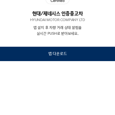
현대/제네시스 인증중고차
HYUNDAI MOTOR COMPANY LTD
앱 설치 후 차량 거래 상태 알림을
N
상담
실시간 PUSH로 받아보세요.
하기
앱 다운로드
홈
내차팔기
검색
관심차량
마이페이지
Copyright © Hyundai Motor Company.
All Rights Reserved.
이용약관
개인정보처리방침
인증중고차 컨택센터
금융소비자보호
사업자정보