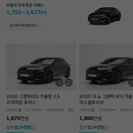
오늘의 국내 평균 시세는
1,792~3,437
만원
실거래 이력 확인하기
2020 그랜저(IG) 가솔린 2.5
2020 더 뉴 그랜저 (IG) 가솔
프리미엄 초이스
익스클루시브
20년 01월
117,121km
129마4239
군산
20년 10월
122,671km
162소25
1,870
1,890
만원
만원
할부
월 24만원
할부
월 24만원