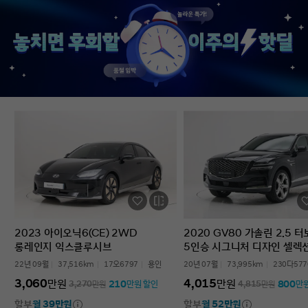
없었다’는 점입니다. 차를 잘 모르는 사람
인증중고차 구매였는데
입장에서는 어디를 봐야 할지부터
완벽한 경험이었습니다.
막막한데, 그런 부담이 많이 줄었습니다.
고민하는 사람 있으면 
온라인으로 비교하고 구매까지 진행할 수
현대인증중고차 추천할 
있어서 시간적으로도 편했고, 직장인
차량 보내주셔서 감사합
입장에서는 이 부분이 특히
장점이었습니다. 결과적으로는 매우
만족스러운 선택이었습니다. 중고차는
어디서 사느냐가 정말 중요하다는 걸
느꼈고, GV70도 상태가 좋아 오래 탈 수
있을 것 같습니다. 중고차 구매가
처음이거나 차량 상태 확인이 어려운
분들에게는 현대인증중고차를 충분히
고려해볼 만하다고 생각합니다.
2023 아이오닉6(CE) 2WD
2020 GV80 가솔린 2.5 
롱레인지 익스클루시브
5인승 시그니처 디자인 셀렉
22년 09월
37,516km
17오6797
용인
20년 07월
73,995km
230다577
3,060
4,015
만원
만원
210
800
3,270
만원
만원 할인
4,815
만원
만
할부
월 39만원
할부
월 52만원