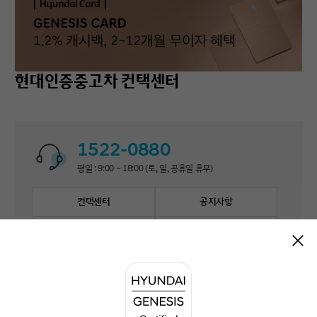
현대인증중고차 컨택센터
1522-0880
평일 : 9:00 ~ 18:00 (토, 일, 공휴일 휴무)
컨택센터
공지사항
자주 묻는 질문
1:1 문의