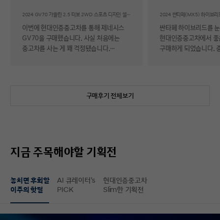
후기
2024 GV70 가솔린 2.5 터보 2WD 스포츠 디자인 셀렉션Ⅱ
이번에 현대인증중고차를 통해 제네시스
싼타페 하이브리드를 
GV70을 구매했습니다. 사실 처음에는
현대인증중고차에서 좋
중고차를 사는 게 꽤 걱정됐습니다.
구매하게 되었습니다. 
자동차에 대해 잘 아는 편이 아니라 사고
반 걱정 반으로 진행했는
이력이나 차량 상태, 침수 여부 같은 걸
너무 만족스러워서 후기 남
제가 제대로 판단할 수 있을지 자신이
차량 품질이 정말 대단
없었기 때문입니다. 일반 중고차 후기를
해도 믿을 정도로 내외
구매후기 전체보기
보면 예상과 달라서 후회했다는 이야기도
뛰어났고, 하이브리드 
종종 있어서 더 망설여졌습니다. 그러다
주행 성능까지 완전 새 
현대인증중고차를 알게 되어 GV70을
그대로였습니다. 현대가
선택하게 됐는데, 가장 좋았던 점은 차량
인증한 차량이라 그런지
상태에 대한 정보가 비교적 투명하게
됩니다. 결제 과정도 깔끔했습니다.
지금 주목해야할 기획전
제공돼서 불안감이 많이 줄었다는
불필요한 흥정이나 유도
점입니다. 실제로 차량을 받아보니 외관과
군더더기 없어서 만족스
실내 모두 깔끔했고, 사진으로 보던 것보다
절차 없이 신속하게 진
놓치면 후회할
AI 큐레이터's
현대인증중고차
상태가 더 좋아서 만족도가 높았습니다.
없이 구매할 수 있었습니다. 마
이주의 핫딜
PICK
Slim한 기획전
중고차지만 관리가 잘 된 차량이라는
배송 서비스까지 훌륭했
느낌이 확실히 들었습니다. 무엇보다
시간에 맞춰 안전하고 
좋았던 건 ‘중고차인데도 걱정이 거의
도착해 기분 좋게 차를 