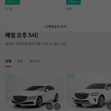
가격 Slim
가격 Slim
13
6
179대 모두 보기
매일 오후 5시!
새로운 현대인증중고차를 만날 수 있는 시간
전체
현대
제네시스
New
New