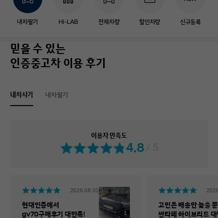
내차팔기
Hi-LAB
전체차량
할인차량
신규등록
믿을 수 있는
인증중고차 이용 후기
내차사기
내차팔기
이용자 만족도
4.8
/ 5
2026.08.01
2026
현대인증에서
고민은 배송만 늦출 뿐
1
gv70구매후기 대만족!
싼타페 하이브리드 