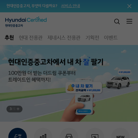
서비스 안내
현대인증중고차, 무엇이 다를까요?
추천
현대 전용관
제네시스 전용관
기획전
이벤트
3
/
5