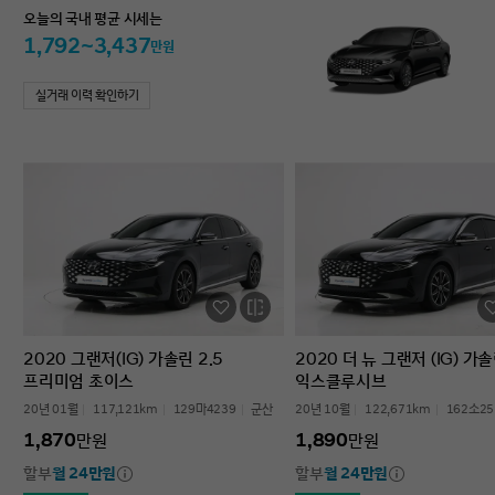
오늘의 국내 평균 시세는
1,792~3,437
만원
실거래 이력 확인하기
2020 그랜저(IG) 가솔린 2.5
2020 더 뉴 그랜저 (IG) 가솔
프리미엄 초이스
익스클루시브
20년 01월
117,121km
129마4239
군산
20년 10월
122,671km
162소25
1,870
1,890
만원
만원
할부
월 24만원
할부
월 24만원