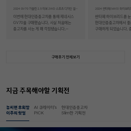
후기
2024 GV70 가솔린 2.5 터보 2WD 스포츠 디자인 셀렉션Ⅱ
이번에 현대인증중고차를 통해 제네시스
싼타페 하이브리드를 
GV70을 구매했습니다. 사실 처음에는
현대인증중고차에서 좋
중고차를 사는 게 꽤 걱정됐습니다.
구매하게 되었습니다. 
자동차에 대해 잘 아는 편이 아니라 사고
반 걱정 반으로 진행했는
이력이나 차량 상태, 침수 여부 같은 걸
너무 만족스러워서 후기 남
제가 제대로 판단할 수 있을지 자신이
차량 품질이 정말 대단
없었기 때문입니다. 일반 중고차 후기를
해도 믿을 정도로 내외
구매후기 전체보기
보면 예상과 달라서 후회했다는 이야기도
뛰어났고, 하이브리드 
종종 있어서 더 망설여졌습니다. 그러다
주행 성능까지 완전 새 
현대인증중고차를 알게 되어 GV70을
그대로였습니다. 현대가
선택하게 됐는데, 가장 좋았던 점은 차량
인증한 차량이라 그런지
상태에 대한 정보가 비교적 투명하게
됩니다. 결제 과정도 깔끔했습니다.
지금 주목해야할 기획전
제공돼서 불안감이 많이 줄었다는
불필요한 흥정이나 유도
점입니다. 실제로 차량을 받아보니 외관과
군더더기 없어서 만족스
실내 모두 깔끔했고, 사진으로 보던 것보다
절차 없이 신속하게 진
놓치면 후회할
AI 큐레이터's
현대인증중고차
상태가 더 좋아서 만족도가 높았습니다.
없이 구매할 수 있었습니다. 마
이주의 핫딜
PICK
Slim한 기획전
중고차지만 관리가 잘 된 차량이라는
배송 서비스까지 훌륭했
느낌이 확실히 들었습니다. 무엇보다
시간에 맞춰 안전하고 
좋았던 건 ‘중고차인데도 걱정이 거의
도착해 기분 좋게 차를 