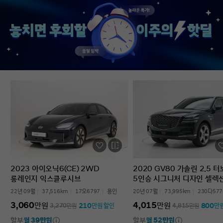
없었다’는 점입니다. 차를 잘 모르는 사람
인증중고차 구매였는데
입장에서는 어디를 봐야 할지부터
완벽한 경험이었습니다.
막막한데, 그런 부담이 많이 줄었습니다.
고민하는 사람 있으면 
온라인으로 비교하고 구매까지 진행할 수
현대인증중고차 추천할 
있어서 시간적으로도 편했고, 직장인
차량 보내주셔서 감사합
입장에서는 이 부분이 특히
장점이었습니다. 결과적으로는 매우
만족스러운 선택이었습니다. 중고차는
어디서 사느냐가 정말 중요하다는 걸
느꼈고, GV70도 상태가 좋아 오래 탈 수
있을 것 같습니다. 중고차 구매가
처음이거나 차량 상태 확인이 어려운
분들에게는 현대인증중고차를 충분히
고려해볼 만하다고 생각합니다.
2023 아이오닉6(CE) 2WD
2020 GV80 가솔린 2.5 
롱레인지 익스클루시브
5인승 시그니처 디자인 셀렉
22년 09월
37,516km
17오6797
용인
20년 07월
73,995km
230다577
3,060
4,015
만원
만원
210
800
3,270
만원
만원 할인
4,815
만원
만
할부
월 39만원
할부
월 52만원