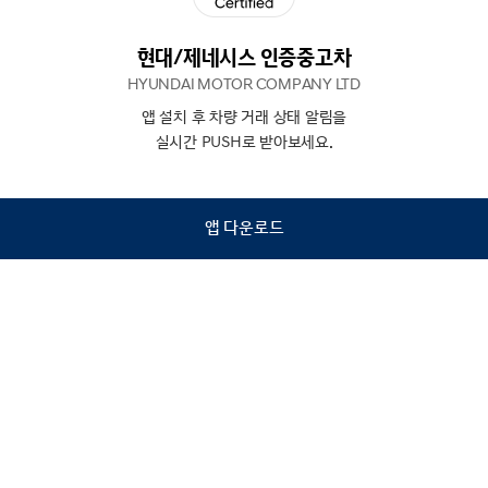
현대/제네시스 인증중고차
HYUNDAI MOTOR COMPANY LTD
앱 설치 후 차량 거래 상태 알림을
N
상담
실시간 PUSH로 받아보세요.
하기
앱 다운로드
홈
내차팔기
검색
관심차량
마이페이지
Copyright © Hyundai Motor Company.
All Rights Reserved.
이용약관
개인정보처리방침
인증중고차 컨택센터
금융소비자보호
사업자정보