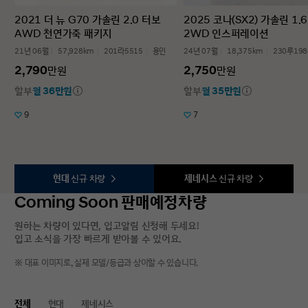
2021 더 뉴 G70 가솔린 2.0 터보
2025 코나(SX2) 가솔린 1.
AWD 천연가죽 패키지
2WD 인스퍼레이션
21년 06월
57,928km
201라5515
용인
24년 07월
18,375km
230루198
2,790
2,750
만원
만원
할부
월 36만원
할부
월 35만원
9
7
현대
신규 차량
제네시스
신규 차량
Coming Soon 판매예정차량
원하는 차량이 있다면, 입고알림 신청해 두세요!
입고 소식을 가장 빠르게 받아볼 수 있어요.
※ 대표 이미지로, 실제 모델/등급과 상이할 수 있습니다.
전체
현대
제네시스