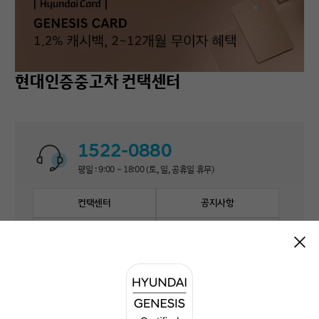
현대인증중고차 컨택센터
1522-0880
평일 : 9:00 ~ 18:00 (토, 일, 공휴일 휴무)
컨택센터
공지사항
자주 묻는 질문
1:1 문의