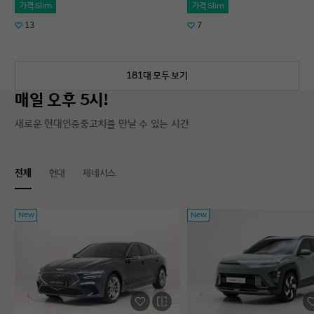
가격 Slim
가격 Slim
13
7
181대 모두 보기
매일 오후 5시!
새로운 현대인증중고차를 만날 수 있는 시간
전체
현대
제네시스
New
New